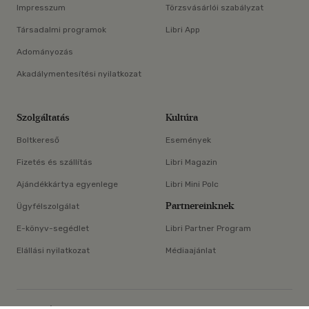
Impresszum
Törzsvásárlói szabályzat
Társadalmi programok
Libri App
Adományozás
Akadálymentesítési nyilatkozat
Szolgáltatás
Kultúra
Boltkereső
Események
Fizetés és szállítás
Libri Magazin
Ajándékkártya egyenlege
Libri Mini Polc
Partnereinknek
Ügyfélszolgálat
E-könyv-segédlet
Libri Partner Program
Elállási nyilatkozat
Médiaajánlat