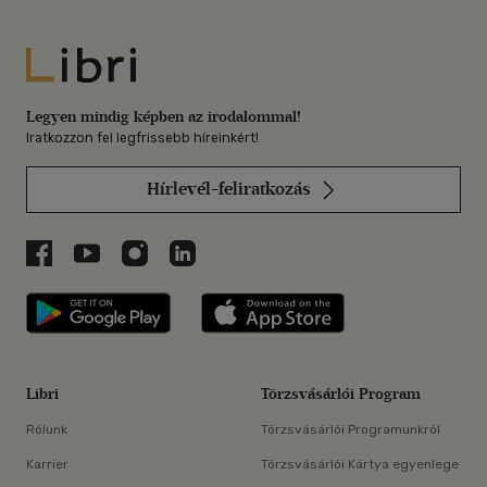
Libri
Legyen mindig képben az irodalommal!
Iratkozzon fel legfrissebb híreinkért!
Hírlevél-feliratkozás
Libri a Facebookon
Libri a Youtube-on
Libri az Instagramon
Libri a LinkedInen
Libri applikáció Szerezd meg: Google P
Libri applikáció 
Libri
Törzsvásárlói Program
Rólunk
Törzsvásárlói Programunkról
Karrier
Törzsvásárlói Kártya egyenlege