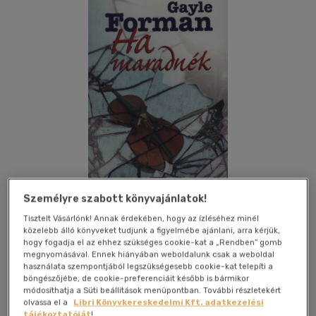
Személyre szabott könyvajánlatok!
Tisztelt Vásárlónk! Annak érdekében, hogy az ízléséhez minél
közelebb álló könyveket tudjunk a figyelmébe ajánlani, arra kérjük,
Kívánságlistához adom
Megosztom
hogy fogadja el az ehhez szükséges cookie-kat a „Rendben” gomb
megnyomásával. Ennek hiányában weboldalunk csak a weboldal
használata szempontjából legszükségesebb cookie-kat telepíti a
böngészőjébe, de cookie-preferenciáit később is bármikor
Ciceró Könyvstúdió Kft.
|
2011
|
magyar nyelvű
|
puhatáblás,
módosíthatja a Süti beállítások menüpontban. További részletekért
ragasztókötött
|
258 oldal
olvassa el a
Libri Könyvkereskedelmi Kft. adatkezelési
tájékoztatóját
!