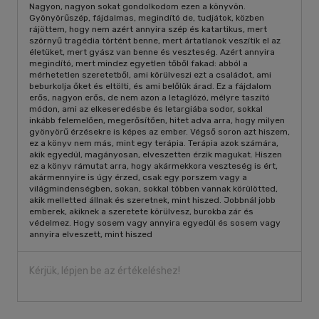
Nagyon, nagyon sokat gondolkodom ezen a könyvön.
Gyönyörűszép, fájdalmas, megindító de, tudjátok, közben
rájöttem, hogy nem azért annyira szép és katartikus, mert
szörnyű tragédia történt benne, mert ártatlanok veszítik el az
életüket, mert gyász van benne és veszteség. Azért annyira
megindító, mert mindez egyetlen tőből fakad: abból a
mérhetetlen szeretetből, ami körülveszi ezt a családot, ami
beburkolja őket és eltölti, és ami belőlük árad. Ez a fájdalom
erős, nagyon erős, de nem azon a letaglózó, mélyre taszító
módon, ami az elkeseredésbe és letargiába sodor, sokkal
inkább felemelően, megerősítően, hitet adva arra, hogy milyen
gyönyörű érzésekre is képes az ember. Végső soron azt hiszem,
ez a könyv nem más, mint egy terápia. Terápia azok számára,
akik egyedül, magányosan, elveszetten érzik magukat. Hiszen
ez a könyv rámutat arra, hogy akármekkora veszteség is ért,
akármennyire is úgy érzed, csak egy porszem vagy a
világmindenségben, sokan, sokkal többen vannak körülötted,
akik melletted állnak és szeretnek, mint hiszed. Jobbnál jobb
emberek, akiknek a szeretete körülvesz, burokba zár és
védelmez. Hogy sosem vagy annyira egyedül és sosem vagy
annyira elveszett, mint hiszed
Kérjük, lépjen be az értékeléshez!