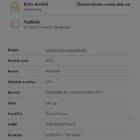
Bolti átvétel
Elérhető készlet esetén akár ma
díjmentes
Szállítás
15 000 Ft felett díjmentes
Kiadó
Ciceró Könyvstúdió Kft.
Kiadás éve
2011
Nyelv
MAGYAR
Oldalak száma:
258
Borító
PUHATÁBLÁS, RAGASZTÓKÖTÖTT
Súly
260 gr
Fordító
Rudolf Anna
ISBN
9789635397501
Árukód
2218009 / 1074002