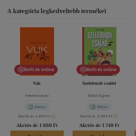
A kategória legkedveltebb termékei
Bolti és online
Bolti és online
Vuk
Szeleburdi család
Fekete István
Bálint Ágnes
Könyv
Könyv
Borító ár:
2 699 Ft
Borító ár:
2 499 Ft
Akciós ár:
1 889 Ft
Akciós ár:
1 749 Ft