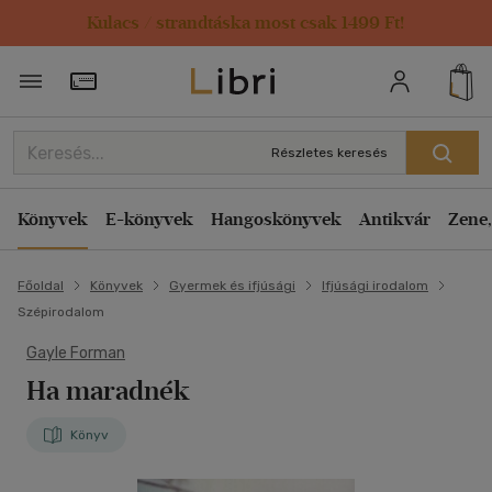
Kulacs / strandtáska most csak 1499 Ft!
Törzsvásárlói Kártya adatai
Részletes keresés
Könyvek
E-könyvek
Hangoskönyvek
Antikvár
Zene,
Főoldal
Könyvek
Gyermek és ifjúsági
Ifjúsági irodalom
Szépirodalom
Gayle Forman
Ha maradnék
Könyv