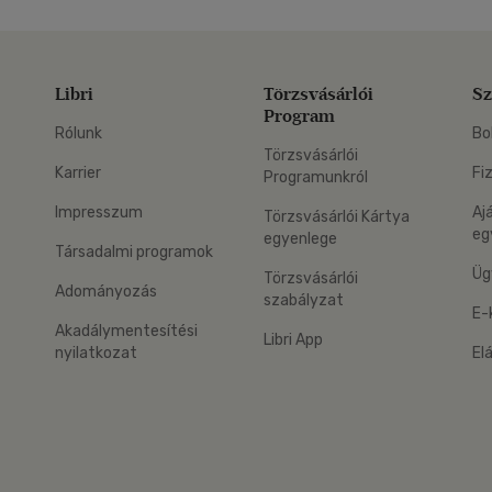
Libri
Törzsvásárlói
Sz
Program
Rólunk
Bo
Törzsvásárlói
Karrier
Fi
Programunkról
Impresszum
Aj
Törzsvásárlói Kártya
eg
egyenlege
Társadalmi programok
Üg
Törzsvásárlói
Adományozás
szabályzat
E-
Akadálymentesítési
Libri App
nyilatkozat
El
eg: Google Play
 applikáció Letölthető az App Store-ból