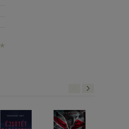
Hátra
Előre