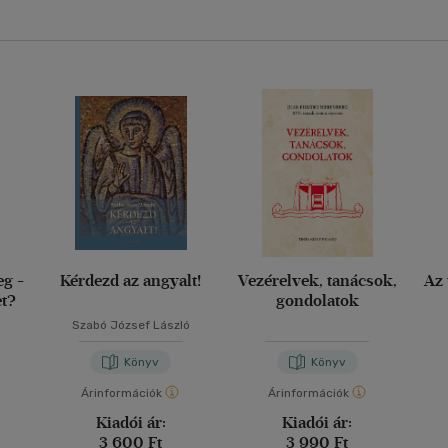
eg -
Kérdezd az angyalt!
Vezérelvek, tanácsok,
Az 
et?
gondolatok
Szabó József László
Könyv
Könyv
Árinformációk
Árinformációk
Kiadói ár:
Kiadói ár:
3 600 Ft
3 990 Ft