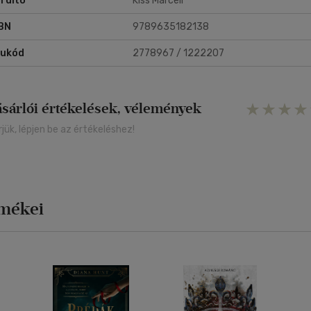
rdító
Kiss Marcell
nyvnek", mert az enyhe kifejezés lenne - ez egy rendkívül fontos
vasmány".
BN
9789635182138
rukód
2778967 / 1222207
ásárlói értékelések, vélemények
rjük, lépjen be az értékeléshez!
rmékei