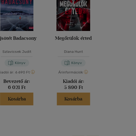
jsötét Badacsony
Megőrülök érted
Őrületbe ke
Szlavicsek Judit
Diana Hunt
Diana Hu
Könyv
Könyv
Kön
iadói ár:
6 690 Ft
Árinformációk
Árinformáci
Bevezető ár:
Kiadói ár:
Borító 
6 021 Ft
5 890 Ft
4 790 
Kosárba
Kosárba
Kosár