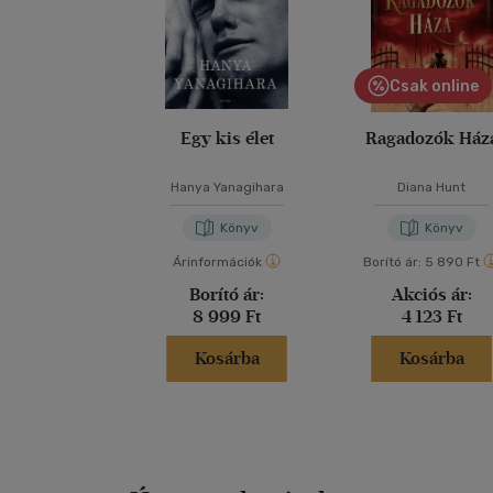
Csak online
Egy kis élet
Ragadozók Ház
Hanya Yanagihara
Diana Hunt
Könyv
Könyv
Árinformációk
Borító ár:
5 890 Ft
Borító ár:
Akciós ár:
8 999 Ft
4 123 Ft
Kosárba
Kosárba