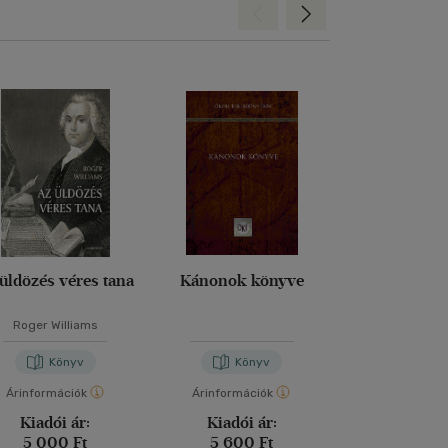
Hátra
Előre
üldözés véres tana
Kánonok könyve
Véges és ör
Roger Williams
Edith St
Könyv
Könyv
Kön
Árinformációk
Árinformációk
Árinformáci
Kiadói ár:
Kiadói ár:
Kiadói 
5 000 Ft
5 600 Ft
7 800 