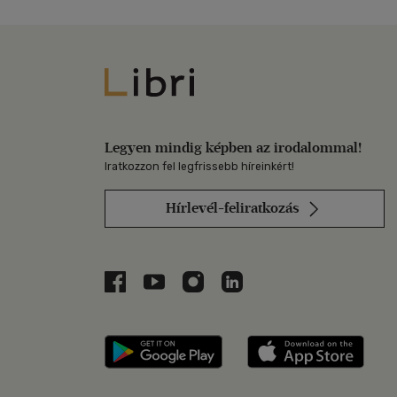
Libri
Legyen mindig képben az irodalommal!
Iratkozzon fel legfrissebb híreinkért!
Hírlevél-feliratkozás
Libri a Facebookon
Libri a Youtube-on
Libri az Instagramon
Libri a LinkedInen
Libri applikáció Szerezd m
Libri