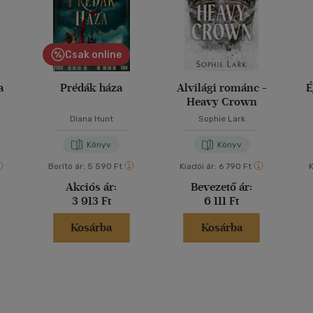
Csak online
a
Prédák háza
Alvilági románc -
É
Heavy Crown
Diana Hunt
Sophie Lark
Könyv
Könyv
Borító ár:
5 590 Ft
Kiadói ár:
6 790 Ft
K
Akciós ár:
Bevezető ár:
3 913 Ft
6 111 Ft
Kosárba
Kosárba