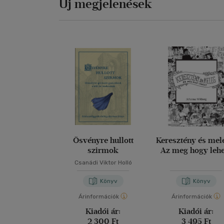
Új megjelenések
Ösvényre hullott
Keresztény és mel
szirmok
Az meg hogy leh
Csanádi Viktor Holló
Könyv
Könyv
Árinformációk
Árinformációk
Kiadói ár:
Kiadói ár:
2 300 Ft
3 495 Ft