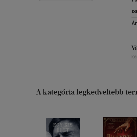
Fo
kö
ol
IS
Á
V
Ké
A kategória legkedveltebb te