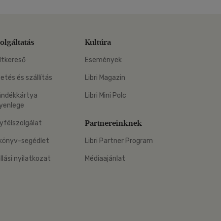
olgáltatás
Kultúra
ltkereső
Események
zetés és szállítás
Libri Magazin
ándékkártya
Libri Mini Polc
yenlege
Partnereinknek
yfélszolgálat
könyv-segédlet
Libri Partner Program
állási nyilatkozat
Médiaajánlat