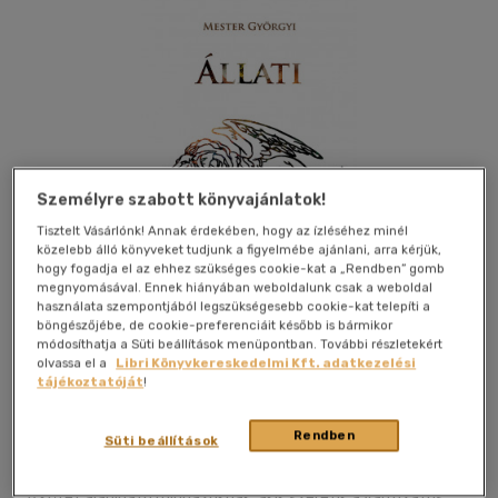
Személyre szabott könyvajánlatok!
Tisztelt Vásárlónk! Annak érdekében, hogy az ízléséhez minél
közelebb álló könyveket tudjunk a figyelmébe ajánlani, arra kérjük,
hogy fogadja el az ehhez szükséges cookie-kat a „Rendben” gomb
megnyomásával. Ennek hiányában weboldalunk csak a weboldal
használata szempontjából legszükségesebb cookie-kat telepíti a
böngészőjébe, de cookie-preferenciáit később is bármikor
módosíthatja a Süti beállítások menüpontban. További részletekért
olvassa el a
Libri Könyvkereskedelmi Kft. adatkezelési
Kívánságlistához adom
Megosztom
tájékoztatóját
!
Rendben
Süti beállítások
Ad Librum Kft.
|
2022
|
magyar nyelvű
|
kartonált
|
198 oldal
A kötet ajánlható mindazoknak, akik szeretik a változatos