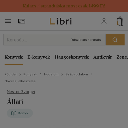
Kulacs / strandtáska most csak 1499 Ft!
Törzsvásárlói Kártya adatai
Részletes keresés
Könyvek
E-könyvek
Hangoskönyvek
Antikvár
Zene,
Főoldal
Könyvek
Irodalom
Szépirodalom
Novella, elbeszélés
Mester Györgyi
Állati
Könyv