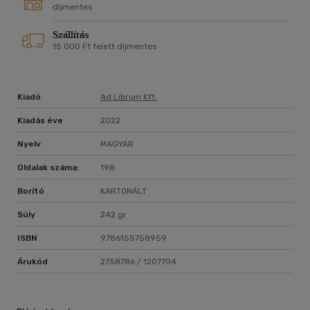
lapozz a kötet címét (is) adó Állati novellához.
díjmentes
Szállítás
15 000 Ft felett díjmentes
Kiadó
Ad Librum Kft.
Kiadás éve
2022
Nyelv
MAGYAR
Oldalak száma:
198
Borító
KARTONÁLT
Súly
242 gr
ISBN
9786155758959
Árukód
2758786 / 1207704