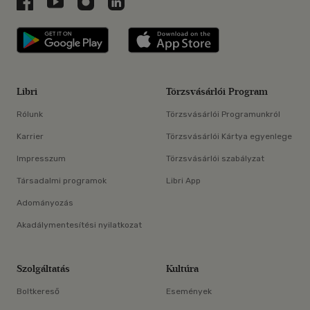
Libri a Facebookon
Libri a Youtube-on
Libri az Instagramon
Libri a LinkedInen
Libri applikáció Szerezd meg: Google P
Libri applikáció 
Libri
Törzsvásárlói Program
Rólunk
Törzsvásárlói Programunkról
Karrier
Törzsvásárlói Kártya egyenlege
Impresszum
Törzsvásárlói szabályzat
Társadalmi programok
Libri App
Adományozás
Akadálymentesítési nyilatkozat
Szolgáltatás
Kultúra
Boltkereső
Események