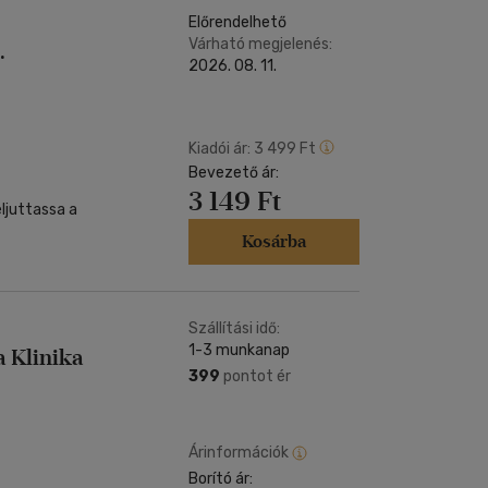
Előrendelhető
Várható megjelenés:
.
2026. 08. 11.
Kiadói ár:
3 499 Ft
Bevezető ár:
3 149 Ft
eljuttassa a
Kosárba
Szállítási idő:
1-3 munkanap
a Klinika
399
pontot ér
Árinformációk
Borító ár: