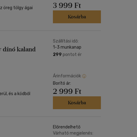
3 999 Ft
z öreg tölgy ágai
Kosárba
Szállítási idő:
1-3 munkanap
y dínó kaland
299
pontot ér
Árinformációk
Borító ár:
2 999 Ft
rül, és a ködből
Kosárba
Előrendelhető
Várható megjelenés: