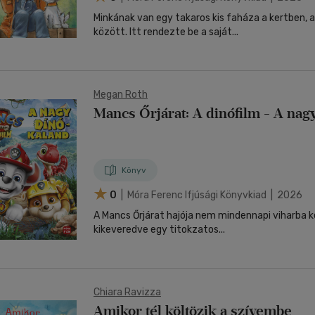
Minkának van egy takaros kis faháza a kertben, a
között. Itt rendezte be a saját...
Megan Roth
Mancs Őrjárat: A dinófilm - A nag
Könyv
0
| Móra Ferenc Ifjúsági Könyvkiad | 2026
A Mancs Őrjárat hajója nem mindennapi viharba ke
kikeveredve egy titokzatos...
Chiara Ravizza
Amikor tél költözik a szívembe