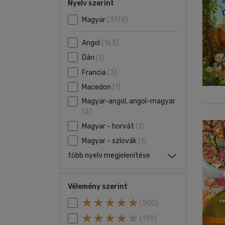
Nyelv szerint
Magyar
(3178)
Angol
(163)
Dán
(1)
Francia
(3)
Macedon
(1)
Magyar-angol, angol-magyar
(2)
Magyar - horvát
(1)
Magyar - szlovák
(1)
több nyelv megjelenítése
Vélemény szerint
(500)
(199)