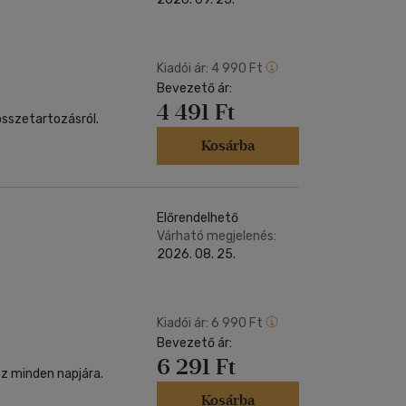
Kiadói ár:
4 990 Ft
Bevezető ár:
4 491 Ft
összetartozásról.
Kosárba
Előrendelhető
Várható megjelenés:
2026. 08. 25.
Kiadói ár:
6 990 Ft
Bevezető ár:
6 291 Ft
sz minden napjára.
Kosárba