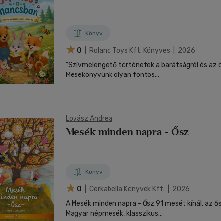
Könyv
0
| Roland Toys Kft. Könyves | 2026
"Szívmelengető történetek a barátságról és az 
Mesekönyvünk olyan fontos...
Lovász Andrea
Mesék minden napra - Ősz
Könyv
0
| Cerkabella Könyvek Kft. | 2026
A Mesék minden napra - Ősz 91 mesét kínál, az ő
Magyar népmesék, klasszikus...