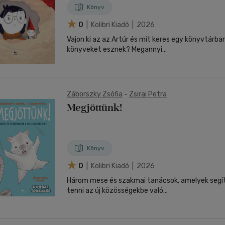
Könyv
0
| Kolibri Kiadó | 2026
Vajon ki az az Artúr és mit keres egy könyvtárba
könyveket esznek? Megannyi...
Záborszky Zsófia
-
Zsirai Petra
Megjöttünk!
Könyv
0
| Kolibri Kiadó | 2026
Három mese és szakmai tanácsok, amelyek seg
tenni az új közösségekbe való...