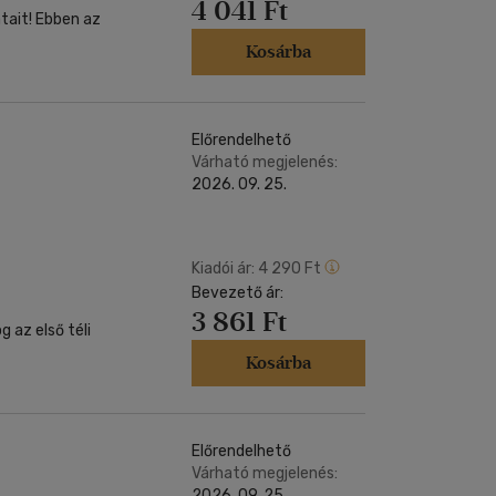
4 041 Ft
ben az
Kosárba
Előrendelhető
Várható megjelenés:
2026. 09. 25.
Kiadói ár:
4 290 Ft
Bevezető ár:
3 861 Ft
g az első téli
Kosárba
Előrendelhető
Várható megjelenés:
2026. 09. 25.