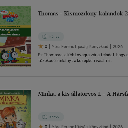
Thomas - Kismozdony-kalandok 2
Könyv
0
| Móra Ferenc Ifjúsági Könyvkiad | 2026
Sir Thomasra, a Kék Lovagra vár a feladat, hogy 
tűzokádó sárkányt a középkori vásárra...
Minka, a kis állatorvos 1. - A Hársf
Könyv
0
| Móra Ferenc Ifjúsági Könyvkiad | 2026