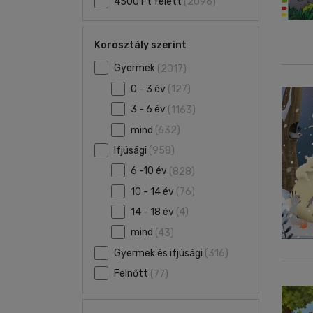
4500 Ft felett
(2096)
Korosztály szerint
Gyermek
(2017)
0 - 3 év
(127)
3 - 6 év
(1163)
mind
(632)
Ifjúsági
(958)
6 -10 év
(828)
10 - 14 év
(76)
14 - 18 év
(4)
mind
(43)
Gyermek és ifjúsági
(316)
Felnőtt
(77)