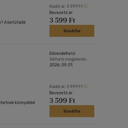
Kiadói ár:
3 999 Ft
Bevezető ár:
3 599 Ft
n? A betűfalók
Kosárba
Előrendelhető
Várható megjelenés:
2026. 09. 01.
Kiadói ár:
3 999 Ft
Bevezető ár:
3 599 Ft
íthetnek könnyebbé
Kosárba