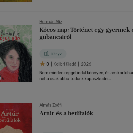
Hermán Alíz
Kócos nap: Történet egy gyermek 
gubancairól
Könyv
0
| Kolibri Kiadó | 2026
Nem minden reggel indul könnyen, és amikor kihu
néha csak abba tudunk kapaszkodni...
Almás Zsófi
Artúr és a betűfalók