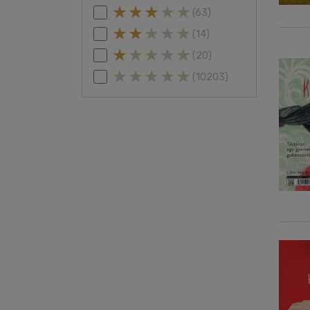
(63)
(14)
(20)
(10203)