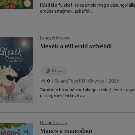
Húzd ki a füleket, és számold meg a dzsungel állatait! Eb
erdőben majmok, zsiráfok...
Lengyel Orsolya
Mesék a téli erdő szívéből
Könyv
0
| Roland Toys Kft. Könyves | 2026
"Amikor a hó puhán betakarja a fákat, és felragyo
csillag, mesélni kezd az...
G. Joó Katalin
Mancs a mancsban