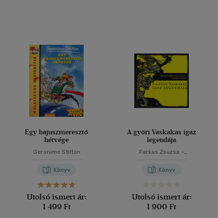
Nyelv szerint
Magyar
(7495)
Angol
(374)
Arab
(1)
Cseh
(1)
Dán
(1)
Francia
(11)
Kínai
(2)
Egy bajuszmeresztő
A győri Vaskakas igaz
Lengyel
(1)
hétvége
legendája
több nyelv megjelenítése
Geronimo Stilton
Farkas Zsuzsa
-
Krammerhofer Szilvia
Könyv
Könyv
Vélemény szerint
Utolsó ismert ár:
Utolsó ismert ár:
(974)
1 499 Ft
1 900 Ft
(383)