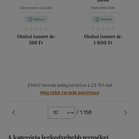
meséi
Devecsery László
Benedek Elek
Könyv
Könyv
Utolsó ismert ár:
Utolsó ismert ár:
199 Ft
1 800 Ft
21460 termék eddig betöltve a 23 151-ből
Még több termék betöltése
/ 1 158
A kategória legkedveltebb termékei