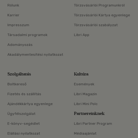
Rólunk
Törzsvásárlói Programunkról
Karrier
Törzsvásárlói Kártya egyenlege
Impresszum
Törzsvásárlói szabályzat
Társadalmi programok
Libri App
Adományozás
Akadálymentesítési nyilatkozat
Szolgáltatás
Kultúra
Boltkereső
Események
Fizetés és szállítás
Libri Magazin
Ajándékkártya egyenlege
Libri Mini Polc
Partnereinknek
Ügyfélszolgálat
E-könyv-segédlet
Libri Partner Program
Elállási nyilatkozat
Médiaajánlat