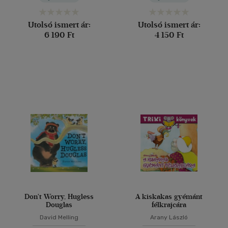
Utolsó ismert ár:
Utolsó ismert ár:
6 190 Ft
4 150 Ft
Don't Worry, Hugless
A kiskakas gyémánt
Douglas
félkrajcára
David Melling
Arany László