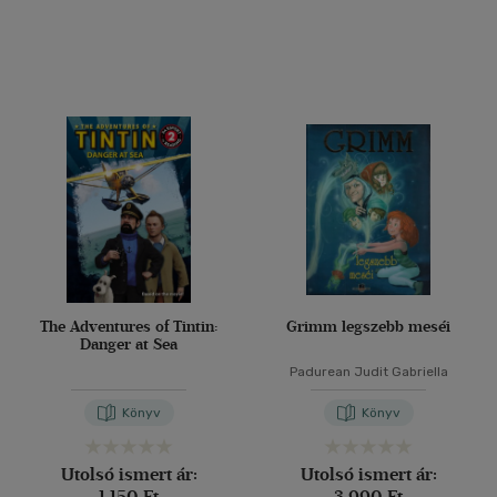
(121)
(38)
(51)
(21585)
Alkalmaz
The Adventures of Tintin:
Grimm legszebb meséi
Danger at Sea
Padurean Judit Gabriella
Könyv
Könyv
Utolsó ismert ár:
Utolsó ismert ár:
1 150 Ft
3 990 Ft