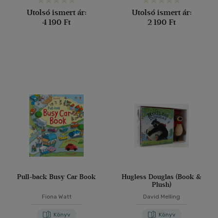
Utolsó ismert ár:
Utolsó ismert ár:
4 190 Ft
2 190 Ft
Pull-back Busy Car Book
Hugless Douglas (Book &
Plush)
Fiona Watt
David Melling
Könyv
Könyv