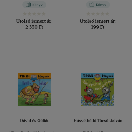
Könyv
Könyv
Utolsó ismert ár:
Utolsó ismert ár:
2 350 Ft
199 Ft
Dávid és Góliát
Húsvéthétfő Tücsökfalván