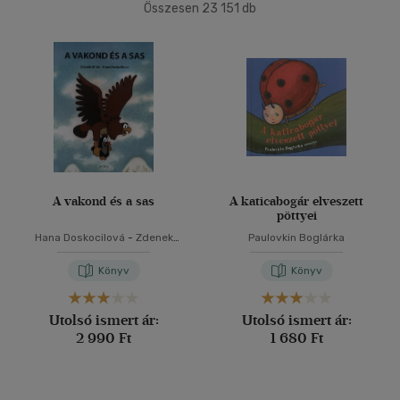
Könyv
(2267)
Összesen
23 151
db
40 db / oldal
Antikvár
(15508)
E-könyv
(555)
Alkalmaz
Akció
Csak akciós
(126)
Elérhetőség
A vakond és a sas
A katicabogár elveszett
pöttyei
Előrendelhető
(48)
Hana Doskocilová
-
Zdenek
Paulovkin Boglárka
Miler
Új a kínálatban
(23)
Könyv
Könyv
Ár szerint
Utolsó ismert ár:
Utolsó ismert ár:
2 990 Ft
1 680 Ft
500 Ft alatt
(342)
500 Ft - 2500 Ft
(12301)
2500 Ft - 4500 Ft
(6736)