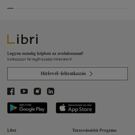
Libri
Legyen mindig képben az irodalommal!
Iratkozzon fel legfrissebb híreinkért!
Hírlevél-feliratkozás
Libri a Facebookon
Libri a Youtube-on
Libri az Instagramon
Libri a LinkedInen
Libri applikáció Szerezd meg: Google P
Libri applikáció 
Libri
Törzsvásárlói Program