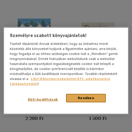
4500 Ft felett
(4092)
Korosztály szerint
Gyermek
(4745)
Személyre szabott könyvajánlatok!
0 - 3 év
(321)
Tisztelt Vásárlónk! Annak érdekében, hogy az ízléséhez minél
közelebb álló könyveket tudjunk a figyelmébe ajánlani, arra kérjük,
3 - 6 év
(2735)
hogy fogadja el az ehhez szükséges cookie-kat a „Rendben” gomb
megnyomásával. Ennek hiányában weboldalunk csak a weboldal
mind
(1452)
használata szempontjából legszükségesebb cookie-kat telepíti a
böngészőjébe, de cookie-preferenciáit később is bármikor
Ifjúsági
(1582)
A világ leggazdagabb
Bikkmakk Mókus
módosíthatja a Süti beállítások menüpontban. További részletekért
verebe
kalandjai
6 -10 év
(1280)
olvassa el a
Libri Könyvkereskedelmi Kft. adatkezelési
tájékoztatóját
!
Zdenek Miler
-
Eduard Petiska
Beatrix Potter
10 - 14 év
(165)
14 - 18 év
(5)
Könyv
Könyv
Rendben
Süti beállítások
mind
(123)
Utolsó ismert ár:
Utolsó ismert ár:
Gyermek és ifjúsági
(820)
2 290 Ft
1 500 Ft
Felnőtt
(754)