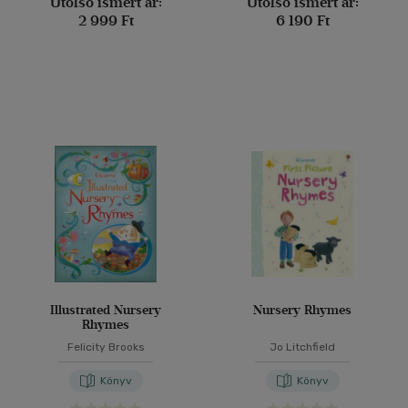
Utolsó ismert ár:
Utolsó ismert ár:
2 999 Ft
6 190 Ft
Illustrated Nursery
Nursery Rhymes
Rhymes
Felicity Brooks
Jo Litchfield
Könyv
Könyv