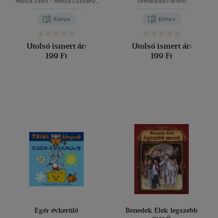
Miklya Zsolt
-
Miklya Luzsányi
Tóthárpád Ferenc
Mónika
Könyv
Könyv
Utolsó ismert ár:
Utolsó ismert ár:
199 Ft
199 Ft
Egér évkerülő
Benedek Elek legszebb