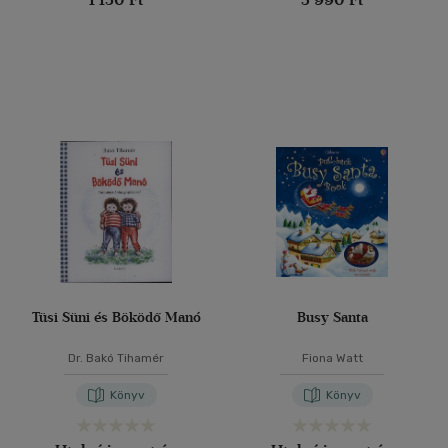
Tüsi Süni és Böködő Manó
Busy Santa
Dr. Bakó Tihamér
Fiona Watt
Könyv
Könyv