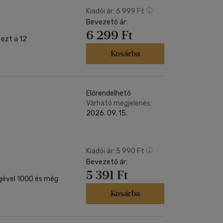
Kiadói ár:
6 999 Ft
Bevezető ár:
6 299 Ft
Kosárba
Előrendelhető
Várható megjelenés:
2026. 09. 15.
Kiadói ár:
5 990 Ft
Bevezető ár:
5 391 Ft
égével 1000 és még
Kosárba