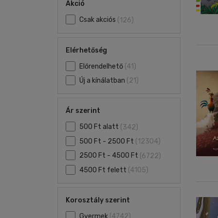
Akció
Csak akciós
(126)
Elérhetőség
Előrendelhető
(41)
Új a kínálatban
(21)
Ár szerint
500 Ft alatt
(342)
500 Ft - 2500 Ft
(12304)
2500 Ft - 4500 Ft
(6722)
4500 Ft felett
(4105)
Korosztály szerint
Gyermek
(4742)