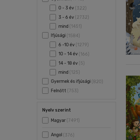
0 - 3 év
(322)
3 - 6 év
(2732)
mind
(1451)
Ifjúsági
(1584)
6 -10 év
(1279)
10 - 14 év
(166)
14 - 18 év
(5)
mind
(125)
Gyermek és ifjúsági
(820)
Felnőtt
(753)
Nyelv szerint
Magyar
(7491)
Angol
(376)