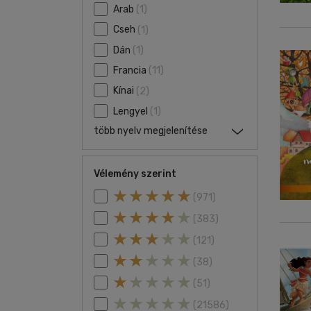
Arab
(1)
Cseh
(1)
Dán
(1)
Francia
(11)
Kínai
(2)
Lengyel
(1)
több nyelv megjelenítése
Vélemény szerint
(971)
(383)
(121)
(38)
(51)
(21586)