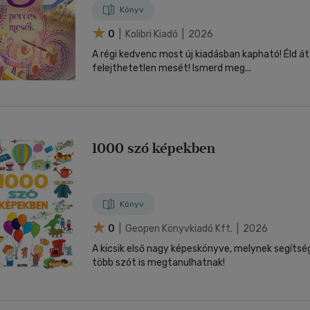
Könyv
0
| Kolibri Kiadó | 2026
A régi kedvenc most új kiadásban kapható! Éld át ezt a 12
felejthetetlen mesét! Ismerd meg...
1000 szó képekben
Könyv
0
| Geopen Könyvkiadó Kft. | 2026
A kicsik első nagy képeskönyve, melynek segíts
több szót is megtanulhatnak!