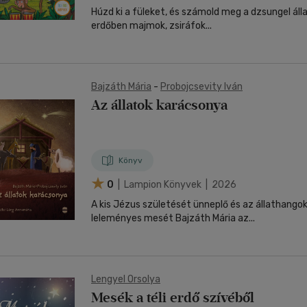
Húzd ki a füleket, és számold meg a dzsungel állatait! Eb
erdőben majmok, zsiráfok...
Bajzáth Mária
-
Probojcsevity Iván
Az állatok karácsonya
Könyv
0
| Lampion Könyvek | 2026
A kis Jézus születését ünneplő és az állathango
leleményes mesét Bajzáth Mária az...
Lengyel Orsolya
Mesék a téli erdő szívéből