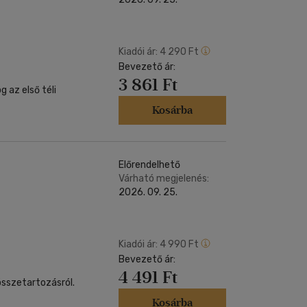
Kiadói ár:
4 290 Ft
Bevezető ár:
3 861 Ft
g az első téli
Kosárba
Előrendelhető
Várható megjelenés:
2026. 09. 25.
Kiadói ár:
4 990 Ft
Bevezető ár:
4 491 Ft
összetartozásról.
Kosárba