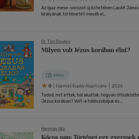
Az Igaz mese-sorozat új kötetében Lackfi János
királyának történetét meséli el...
Dr. Tim Dowley
Milyen volt Jézus korában élni?
Könyv
0
| Harmat Kiadói Alapítvány | 2026
Tudod, mit ettek, hol aludtak, hogyan öltözködt
Jézus korában? Volt-e hálószobájuk és...
Hermán Alíz
Kócos nap: Történet egy gyermek 