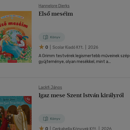
Hannelore Dierks
Első meséim
Könyv
0
| Scolar Kiadó Kft. | 2026
A Grimm testvérek legismertebb műveinek széps
gyűjteménye, olyan mesékkel, mint a...
Lackfi János
Igaz mese Szent István királyról
Könyv
0
| Cerkabella Könyvek Kft. | 2026