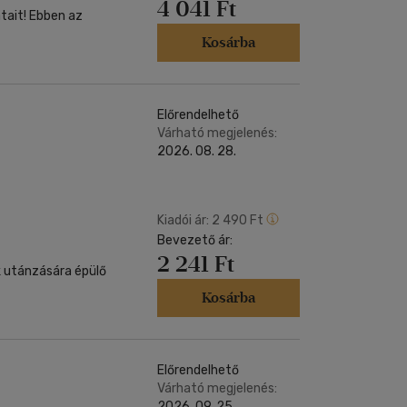
4 041 Ft
ben az
Kosárba
Előrendelhető
Várható megjelenés:
2026. 08. 28.
Kiadói ár:
2 490 Ft
Bevezető ár:
2 241 Ft
k utánzására épülő
Kosárba
Előrendelhető
Várható megjelenés:
2026. 09. 25.