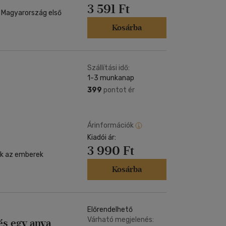
3 591 Ft
 Magyarország első
Kosárba
Szállítási idő:
1-3 munkanap
399
pontot ér
Árinformációk
Kiadói ár:
3 990 Ft
ek az emberek
Kosárba
Előrendelhető
Várható megjelenés:
és egy anya