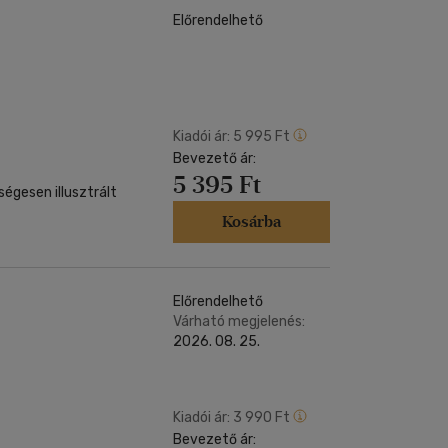
Előrendelhető
Kiadói ár:
5 995 Ft
Bevezető ár:
5 395 Ft
égesen illusztrált
Kosárba
Előrendelhető
Várható megjelenés:
2026. 08. 25.
Kiadói ár:
3 990 Ft
Bevezető ár: