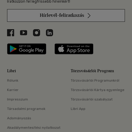
Iratkozzon fel legfrissebb híreinkért!
Hírlevél-feliratkozás
Libri a Facebookon
Libri a Youtube-on
Libri az Instagramon
Libri a LinkedInen
Libri applikáció Szerezd meg: Google P
Libri applikáció 
Libri
Törzsvásárlói Program
Rólunk
Törzsvásárlói Programunkról
Karrier
Törzsvásárlói Kártya egyenlege
Impresszum
Törzsvásárlói szabályzat
Társadalmi programok
Libri App
Adományozás
Akadálymentesítési nyilatkozat