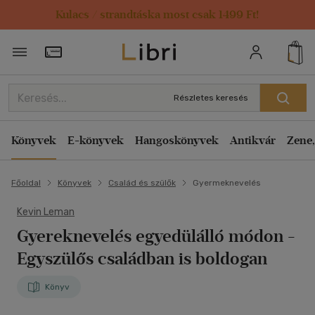
Kulacs / strandtáska most csak 1499 Ft!
Törzsvásárlói Kártya adatai
Részletes keresés
Könyvek
E-könyvek
Hangoskönyvek
Antikvár
Zene,
Főoldal
Könyvek
Család és szülők
Gyermeknevelés
Kevin Leman
Gyereknevelés egyedülálló módon
-
Egyszülős családban is boldogan
Könyv