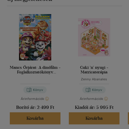
Mancs Őrjárat: A dinófilm -
Cuki 'n' nyugi -
Foglalkoztatókönyv
Matricaterápia
matricákkal
Zenny Abanales
Könyv
Könyv
Árinformációk
Árinformációk
Borító ár:
2 499 Ft
Kiadói ár:
5 995 Ft
Kosárba
Kosárba