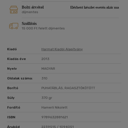
Bolti átvétel
Elérhető készlet esetén akár ma
díjmentes
Szállítás
15 000 Ft felett díjmentes
Kiadó
Harmat Kiadói Alapítvány
Kiadás éve
2013
Nyelv
MAGYAR
Oldalak száma:
310
Borító
PUHATÁBLÁS, RAGASZTÓKÖTÖTT
Súly
370 gr
Fordító
Hamerli Nikolett
ISBN
9789632881621
Árukód
2239515 / 1094051