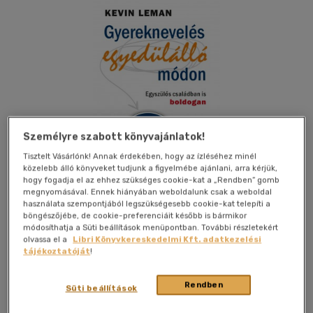
Személyre szabott könyvajánlatok!
Tisztelt Vásárlónk! Annak érdekében, hogy az ízléséhez minél
közelebb álló könyveket tudjunk a figyelmébe ajánlani, arra kérjük,
hogy fogadja el az ehhez szükséges cookie-kat a „Rendben” gomb
megnyomásával. Ennek hiányában weboldalunk csak a weboldal
használata szempontjából legszükségesebb cookie-kat telepíti a
böngészőjébe, de cookie-preferenciáit később is bármikor
módosíthatja a Süti beállítások menüpontban. További részletekért
Kívánságlistához adom
Megosztom
olvassa el a
Libri Könyvkereskedelmi Kft. adatkezelési
tájékoztatóját
!
Rendben
Süti beállítások
Harmat Kiadói Alapítvány
|
2013
|
magyar nyelvű
|
puhatáblás, ragasztókötött
|
310 oldal