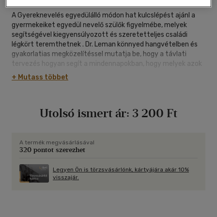
A Gyereknevelés egyedülálló módon hat kulcslépést ajánl a
gyermekeiket egyedül nevelő szülők figyelmébe, melyek
segítségével kiegyensúlyozott és szeretetteljes családi
légkört teremthetnek . Dr. Leman könnyed hangvételben és
gyakorlatias megközelítéssel mutatja be, hogy a távlati
tervezés hogyan segít a mindennapokban, hogy melyek azok
a szarvashibák, amelyeket az egyedülálló szülők hajlamosak
+ Mutass többet
elkövetni, hogy miként építhetnek ki kapcsolati hálót a
családjuk köré, hogyan alapozhatják meg gyermekük
egészséges önbecsülését, hogyan találhatják meg az
Utolsó ismert ár:
3 200 Ft
egyensúlyt a szabályok, a szeretet és a korlátok között és
még számos, az egyszülős családokat foglalkoztató
kérdésben ad útmutatást.
A termék megvásárlásával
320 pontot szerezhet
Legyen Ön is törzsvásárlónk, kártyájára akár 10%
visszajár.