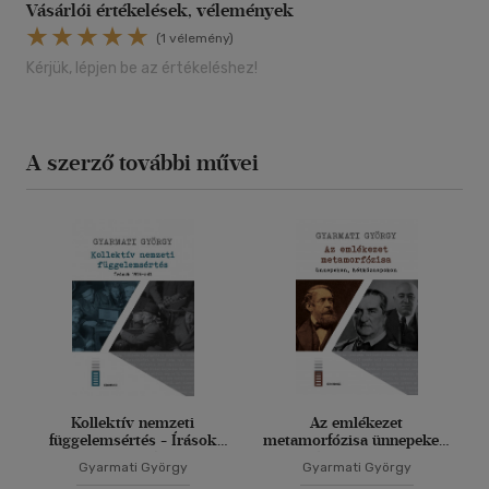
Vásárlói értékelések, vélemények
(1 vélemény)
Kérjük, lépjen be az értékeléshez!
A szerző további művei
Kollektív nemzeti
Az emlékezet
függelemsértés - Írások
metamorfózisa ünnepeken,
1956-ról
hétköznapokon
Gyarmati György
Gyarmati György