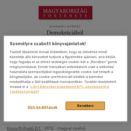
Személyre szabott könyvajánlatok!
Tisztelt Vásárlónk! Annak érdekében, hogy az ízléséhez minél
közelebb álló könyveket tudjunk a figyelmébe ajánlani, arra kérjük,
hogy fogadja el az ehhez szükséges cookie-kat a „Rendben” gomb
megnyomásával. Ennek hiányában weboldalunk csak a weboldal
használata szempontjából legszükségesebb cookie-kat telepíti a
böngészőjébe, de cookie-preferenciáit később is bármikor
módosíthatja a Süti beállítások menüpontban. További részletekért
olvassa el a
Libri Könyvkereskedelmi Kft. adatkezelési
tájékoztatóját
!
Rendben
Beleolvasok
Kívánságlistához adom
Megosztom
Süti beállítások
(1 vélemény)
Kossuth Kiadó Zrt
|
2012
|
magyar nyelvű