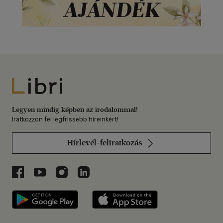
Libri
Legyen mindig képben az irodalommal!
Iratkozzon fel legfrissebb híreinkért!
Hírlevél-feliratkozás
Libri a Facebookon
Libri a Youtube-on
Libri az Instagramon
Libri a LinkedInen
Libri applikáció Szerezd meg: Google P
Libri applikáció 