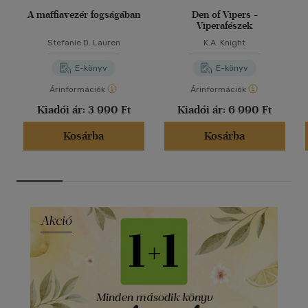
A maffiavezér fogságában
Den of Vipers -
Viperafészek
Stefanie D. Lauren
K.A. Knight
E-könyv
E-könyv
Árinformációk
Árinformációk
Kiadói ár:
3 990 Ft
Kiadói ár:
6 990 Ft
Kosárba
Kosárba