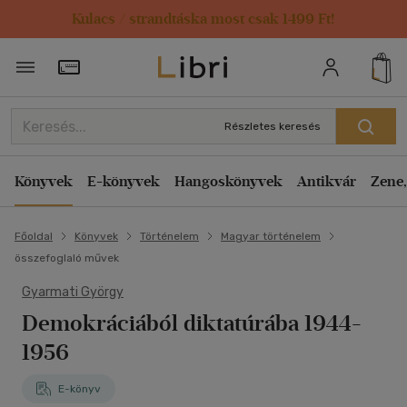
Kulacs / strandtáska most csak 1499 Ft!
Törzsvásárlói Kártya adatai
Részletes keresés
Könyvek
E-könyvek
Hangoskönyvek
Antikvár
Zene,
Főoldal
Könyvek
Történelem
Magyar történelem
összefoglaló művek
Gyarmati György
Demokráciából diktatúrába 1944-
1956
E-könyv