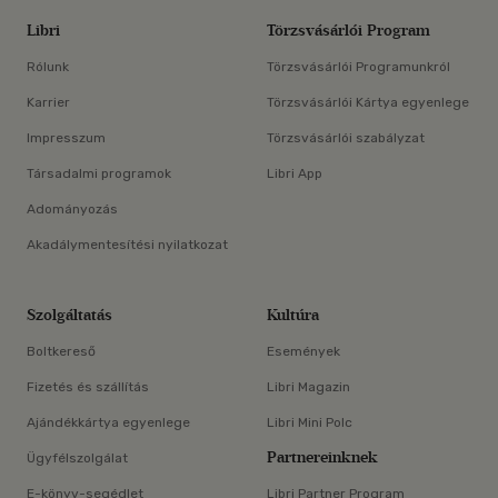
Libri
Törzsvásárlói Program
Rólunk
Törzsvásárlói Programunkról
Karrier
Törzsvásárlói Kártya egyenlege
Impresszum
Törzsvásárlói szabályzat
Társadalmi programok
Libri App
Adományozás
Akadálymentesítési nyilatkozat
Szolgáltatás
Kultúra
Boltkereső
Események
Fizetés és szállítás
Libri Magazin
Ajándékkártya egyenlege
Libri Mini Polc
Partnereinknek
Ügyfélszolgálat
E-könyv-segédlet
Libri Partner Program