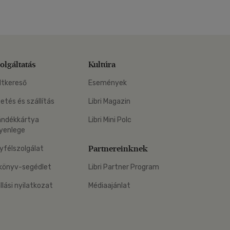
olgáltatás
Kultúra
ltkereső
Események
zetés és szállítás
Libri Magazin
ándékkártya
Libri Mini Polc
yenlege
Partnereinknek
yfélszolgálat
könyv-segédlet
Libri Partner Program
állási nyilatkozat
Médiaajánlat