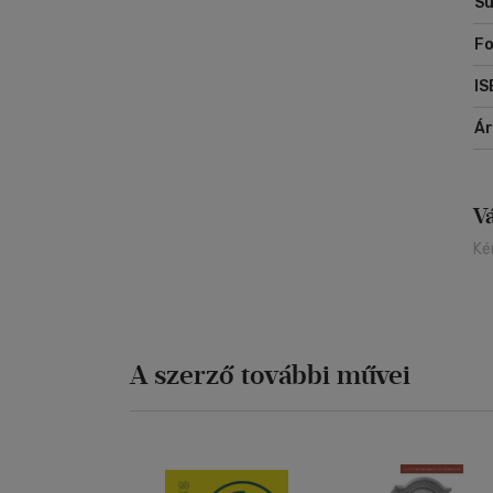
Sú
el
az
F
IS
Á
V
Ké
A szerző további művei