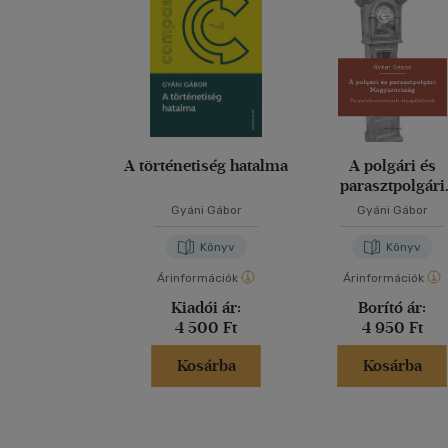
A történetiség hatalma
A polgári és
parasztpolgári
Magyarország
Gyáni Gábor
Gyáni Gábor
Könyv
Könyv
Árinformációk
Árinformációk
Kiadói ár:
Borító ár:
4 500 Ft
4 950 Ft
Kosárba
Kosárba