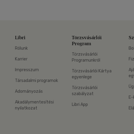
Libri
Törzsvásárlói
Sz
Program
Rólunk
Bo
Törzsvásárlói
Karrier
Fi
Programunkról
Impresszum
Aj
Törzsvásárlói Kártya
eg
egyenlege
Társadalmi programok
Üg
Törzsvásárlói
Adományozás
szabályzat
E-
Akadálymentesítési
Libri App
nyilatkozat
El
eg: Google Play
 applikáció Letölthető az App Store-ból