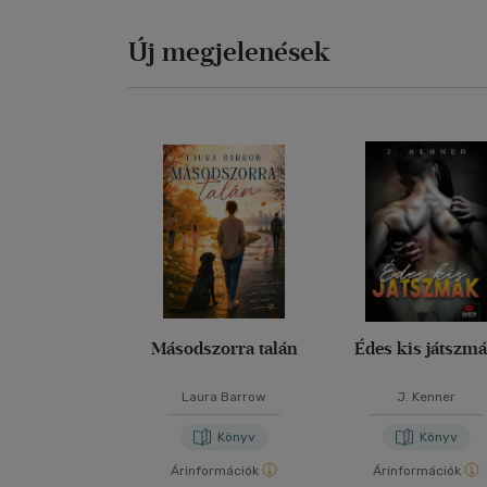
Új megjelenések
Másodszorra talán
Édes kis játszm
Laura Barrow
J. Kenner
Könyv
Könyv
Árinformációk
Árinformációk