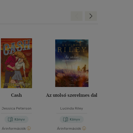
Hátra
Előre
Cash
Az utolsó szerelmes dal
Ha a könyve
tudnán
Jessica Peterson
Lucinda Riley
Kate Ebe
Könyv
Könyv
Kön
Árinformációk
Árinformációk
Árinformáci