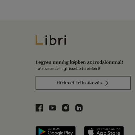
Libri
Legyen mindig képben az irodalommal!
Iratkozzon fel legfrissebb híreinkért!
Hírlevél-feliratkozás
Libri a Facebookon
Libri a Youtube-on
Libri az Instagramon
Libri a LinkedInen
Libri applikáció Szerezd m
Libri