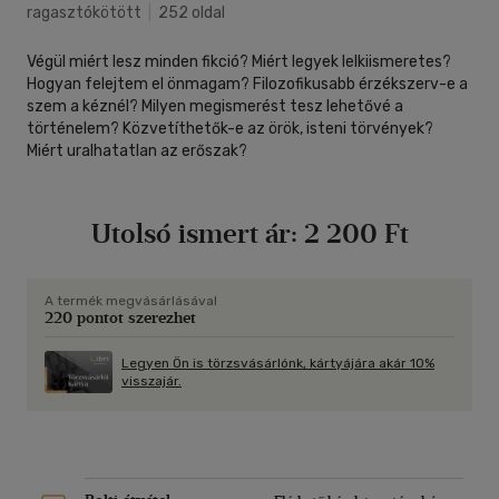
ragasztókötött
|
252 oldal
Végül miért lesz minden fikció? Miért legyek lelkiismeretes?
Hogyan felejtem el önmagam? Filozofikusabb érzékszerv-e a
szem a kéznél? Milyen megismerést tesz lehetővé a
történelem? Közvetíthetők-e az örök, isteni törvények?
Miért uralhatatlan az erőszak?
Utolsó ismert ár:
2 200 Ft
A termék megvásárlásával
220 pontot szerezhet
Legyen Ön is törzsvásárlónk, kártyájára akár 10%
visszajár.