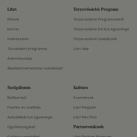
Libri
Törzsvásárlói Program
Rólunk
Törzsvásárlói Programunkról
Karrier
Törzsvásárlói Kártya egyenlege
Impresszum
Törzsvásárlói szabályzat
Társadalmi programok
Libri App
Adományozás
Akadálymentesítési nyilatkozat
Szolgáltatás
Kultúra
Boltkereső
Események
Fizetés és szállítás
Libri Magazin
Ajándékkártya egyenlege
Libri Mini Polc
Partnereinknek
Ügyfélszolgálat
E-könyv-segédlet
Libri Partner Program