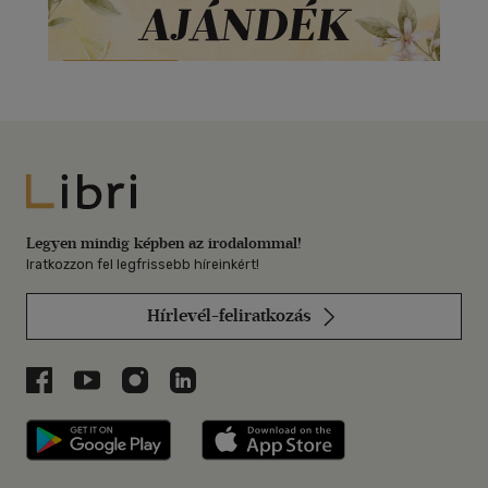
Libri
Legyen mindig képben az irodalommal!
Iratkozzon fel legfrissebb híreinkért!
Hírlevél-feliratkozás
Libri a Facebookon
Libri a Youtube-on
Libri az Instagramon
Libri a LinkedInen
Libri applikáció Szerezd meg: Google P
Libri applikáció 