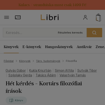
Kulacs / strandtáska most csak 1499 Ft!
Törzsvásárlói Kártya adatai
Részletes keresés
Könyvek
E-könyvek
Hangoskönyvek
Antikvár
Zene,
Főoldal
Könyvek
Társ. tudományok
Filozófia
Gulyás Gábor
|
Kukla Krisztián
|
Simon Attila
|
Sutyák Tibor
|
Széplaky Gerda
|
Takács Ádám
|
Valastyán Tamás
Hét kérdés
- Kortárs filozófiai
írások
Könyv