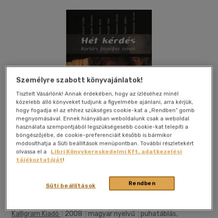
Személyre szabott könyvajánlatok!
Tisztelt Vásárlónk! Annak érdekében, hogy az ízléséhez minél
közelebb álló könyveket tudjunk a figyelmébe ajánlani, arra kérjük,
hogy fogadja el az ehhez szükséges cookie-kat a „Rendben” gomb
megnyomásával. Ennek hiányában weboldalunk csak a weboldal
használata szempontjából legszükségesebb cookie-kat telepíti a
böngészőjébe, de cookie-preferenciáit később is bármikor
módosíthatja a Süti beállítások menüpontban. További részletekért
olvassa el a
Libri Könyvkereskedelmi Kft. adatkezelési
tájékoztatóját
!
Kívánságlistához adom
Megosztom
Rendben
Süti beállítások
(1 vélemény)
Kalligram Kiadó
|
2008
|
magyar nyelvű
|
puhatáblás,