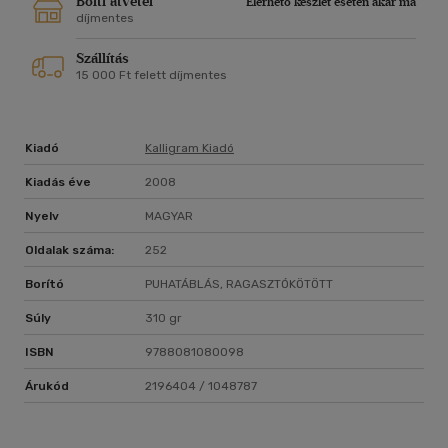
Bolti átvétel
Elérhető készlet esetén akár ma
díjmentes
Szállítás
15 000 Ft felett díjmentes
Kiadó
Kalligram Kiadó
Kiadás éve
2008
Nyelv
MAGYAR
Oldalak száma:
252
Borító
PUHATÁBLÁS, RAGASZTÓKÖTÖTT
Súly
310 gr
ISBN
9788081080098
Árukód
2196404 / 1048787