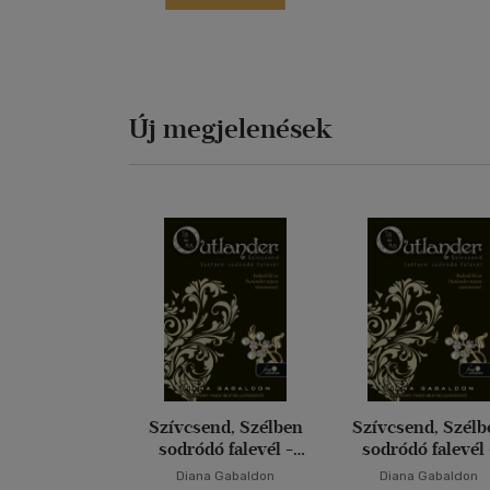
Új megjelenések
Szívcsend, Szélben
Szívcsend, Szélb
sodródó falevél -
sodródó falevél 
Keménytábla
Puhatábla
Diana Gabaldon
Diana Gabaldon