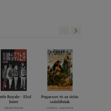
Hátra
Előre
ttle Royale - Első
Pugacsov és az óriás
Rémségek C
kötet
százlábúak
Takami Kósun
Leslie L. Lawrence
Darren S