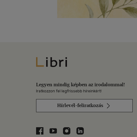
Libri
Legyen mindig képben az irodalommal!
Iratkozzon fel legfrissebb híreinkért!
Hírlevél-feliratkozás
Libri a Facebookon
Libri a Youtube-on
Libri az Instagramon
Libri a LinkedInen