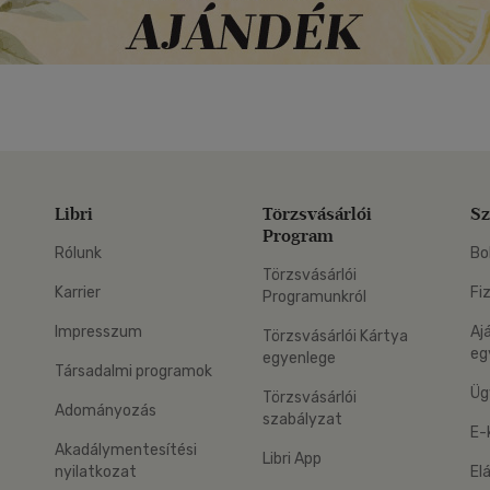
Libri
Törzsvásárlói
Sz
Program
Rólunk
Bo
Törzsvásárlói
Karrier
Fi
Programunkról
Impresszum
Aj
Törzsvásárlói Kártya
eg
egyenlege
Társadalmi programok
Üg
Törzsvásárlói
Adományozás
szabályzat
E-
Akadálymentesítési
Libri App
nyilatkozat
El