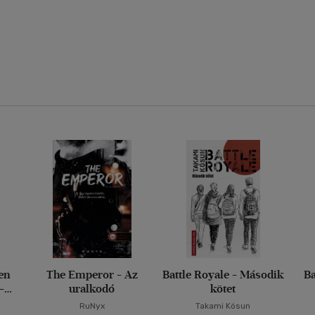
en
The Emperor - Az
Battle Royale - Második
Ba
-
uralkodó
kötet
RuNyx
Takami Kósun