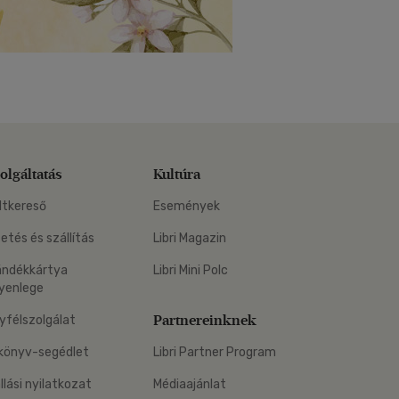
olgáltatás
Kultúra
ltkereső
Események
zetés és szállítás
Libri Magazin
ándékkártya
Libri Mini Polc
yenlege
Partnereinknek
yfélszolgálat
könyv-segédlet
Libri Partner Program
állási nyilatkozat
Médiaajánlat