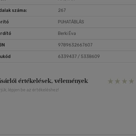
dalak száma:
267
rító
PUHATÁBLÁS
rdító
Berki Éva
BN
9789632667607
rukód
6339437 / 5338609
ásárlói értékelések, vélemények
rjük, lépjen be az értékeléshez!