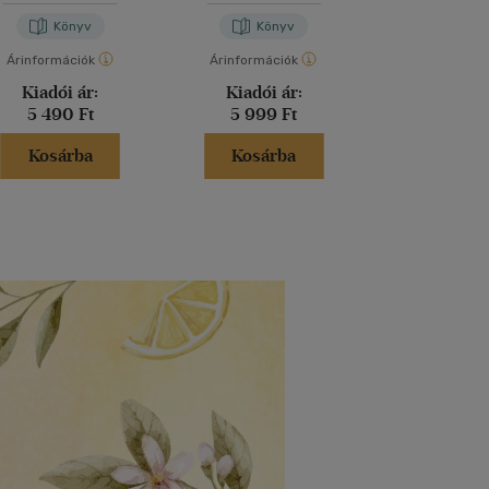
Könyv
Könyv
Kön
Árinformációk
Árinformációk
Árinformáci
Kiadói ár:
Kiadói ár:
Kiadói 
5 490 Ft
5 999 Ft
6 490 
Kosárba
Kosárba
Kosár