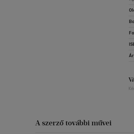
Ol
Bo
Fo
IS
Á
V
Ké
A szerző további művei