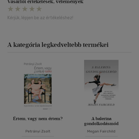
Vásárlói értékelések, vélemények
Kérjük, lépjen be az értékeléshez!
A kategória legkedveltebb termékei
Értem, vagy nem értem?
A balerina
gondolkodásmód
Petrányi Zsolt
Megan Fairchild