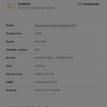
Szállítás
1-3 munkanap
15 000 Ft felett díjmentes
Kiadó
Kieselbach Galéria Keresk. Kft.
Kiadás éve
2020
Nyelv
MAGYAR
Oldalak száma:
610
Borító
KEMÉNYTÁBLA, VÉDŐBORÍTÓ
Súly
4512 gr
Illusztráció
SZÍNES FOTÓK
ISBN
9786150076935
Árukód
2743391 / 1196218