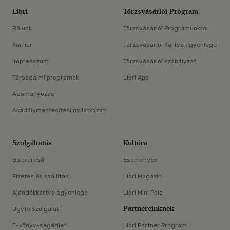
Libri
Törzsvásárlói Program
Rólunk
Törzsvásárlói Programunkról
Karrier
Törzsvásárlói Kártya egyenlege
Impresszum
Törzsvásárlói szabályzat
Társadalmi programok
Libri App
Adományozás
Akadálymentesítési nyilatkozat
Szolgáltatás
Kultúra
Boltkereső
Események
Fizetés és szállítás
Libri Magazin
Ajándékkártya egyenlege
Libri Mini Polc
Partnereinknek
Ügyfélszolgálat
E-könyv-segédlet
Libri Partner Program