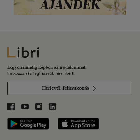
Libri
Legyen mindig képben az irodalommal!
Iratkozzon fel legfrissebb híreinkért!
Hírlevél-feliratkozás
Libri a Facebookon
Libri a Youtube-on
Libri az Instagramon
Libri a LinkedInen
Libri applikáció Szerezd meg: Google P
Libri applikáció 