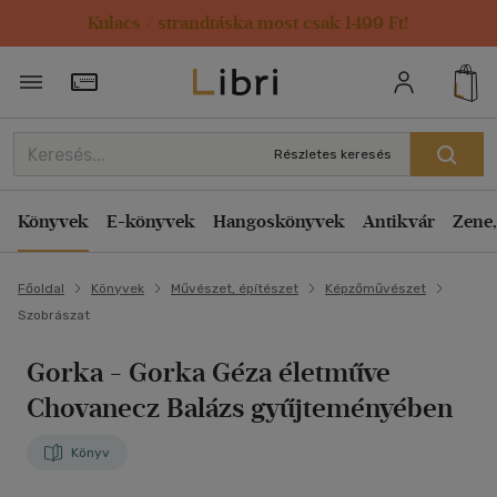
Kulacs / strandtáska most csak 1499 Ft!
Törzsvásárlói Kártya adatai
Részletes keresés
Könyvek
E-könyvek
Hangoskönyvek
Antikvár
Zene,
Főoldal
Könyvek
Művészet, építészet
Képzőművészet
Szobrászat
Gorka
- Gorka Géza életműve
Chovanecz Balázs gyűjteményében
Könyv