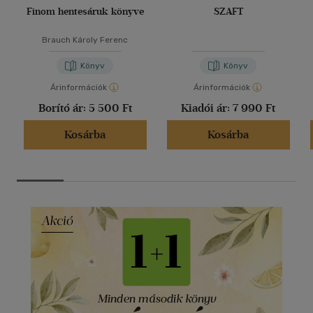
Finom hentesáruk könyve
SZAFT
Brauch Károly Ferenc
Könyv
Könyv
Árinformációk
Árinformációk
Borító ár:
5 500 Ft
Kiadói ár:
7 990 Ft
Kosárba
Kosárba