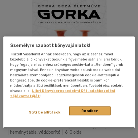
Személyre szabott könyvajánlatok!
Tisztelt Vásárlónk! Annak érdekében, hogy az ízléséhez minél
közelebb álló könyveket tudjunk a figyelmébe ajánlani, arra kérjük,
hogy fogadja el az ehhez szükséges cookie-kat a „Rendben” gomb
megnyomásával. Ennek hiányában weboldalunk csak a weboldal
használata szempontjából legszükségesebb cookie-kat telepíti a
böngészőjébe, de cookie-preferenciáit később is bármikor
módosíthatja a Süti beállítások menüpontban. További részletekért
olvassa el a
Libri Könyvkereskedelmi Kft. adatkezelési
tájékoztatóját
!
Kívánságlistához adom
Megosztom
Rendben
Süti beállítások
Kieselbach Galéria Keresk. Kft.
|
2020
|
magyar nyelvű
|
keménytábla, védőborító
|
610 oldal