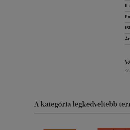
Il
F
IS
Á
V
Ké
A kategória legkedveltebb te