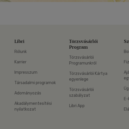
Libri
Törzsvásárlói
Sz
Program
Rólunk
Bo
Törzsvásárlói
Karrier
Fi
Programunkról
Impresszum
Aj
Törzsvásárlói Kártya
eg
egyenlege
Társadalmi programok
Üg
Törzsvásárlói
Adományozás
szabályzat
E-
Akadálymentesítési
Libri App
nyilatkozat
El
eg: Google Play
 applikáció Letölthető az App Store-ból