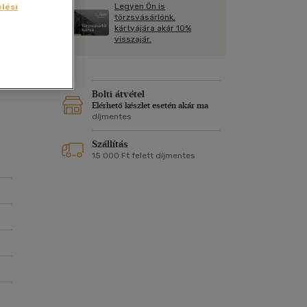
Kártya
Legyen Ön is
lési
Vallás, mitológia
m
törzsvásárlónk,
Képeslap
kártyájára akár 10%
on.
és Természet
visszajár.
yv
Naptár
k
Papír, írószer
ok
Bolti átvétel
Elérhető készlet esetén akár ma
díjmentes
Szállítás
15 000 Ft felett díjmentes