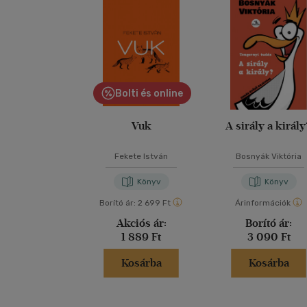
Bolti és online
Vuk
A sirály a királ
Fekete István
Bosnyák Viktória
Könyv
Könyv
Borító ár:
2 699 Ft
Árinformációk
Akciós ár:
Borító ár:
1 889 Ft
3 090 Ft
Kosárba
Kosárba