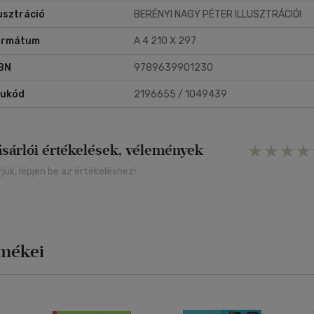
lusztráció
BERÉNYI NAGY PÉTER ILLUSZTRÁCIÓI
ormátum
A 4 210 X 297
BN
9789639901230
rukód
2196655 / 1049439
ásárlói értékelések, vélemények
rjük, lépjen be az értékeléshez!
rmékei