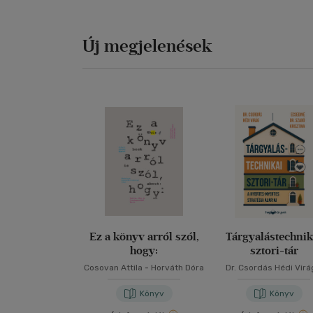
Új megjelenések
Ez a könyv arról szól,
Tárgyalástechnik
hogy:
sztori-tár
Cosovan Attila
-
Horváth Dóra
Dr. Csordás Hédi Virá
Ecsediné Dr. Szabó Kris
Könyv
Könyv