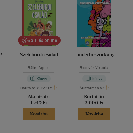
Bolti és online
y?
Szeleburdi család
Tündérboszorkány
Bálint Ágnes
Bosnyák Viktória
Könyv
Könyv
Borító ár:
2 499 Ft
Árinformációk
Akciós ár:
Borító ár:
1 749 Ft
3 600 Ft
Kosárba
Kosárba