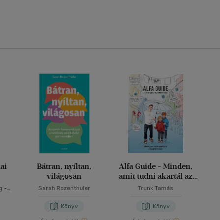
ai
Bátran, nyíltan,
Alfa Guide - Minden,
világosan
amit tudni akartál az
alfa generációról
g
-
Sarah Rozenthuler
Trunk Tamás
ztina
Könyv
Könyv