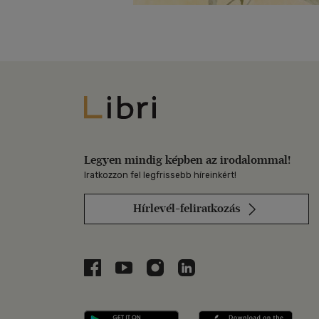
Libri
Legyen mindig képben az irodalommal!
Iratkozzon fel legfrissebb híreinkért!
Hírlevél-feliratkozás
Libri a Facebookon
Libri a Youtube-on
Libri az Instagramon
Libri a LinkedInen
Libri applikáció Szerezd m
Libri