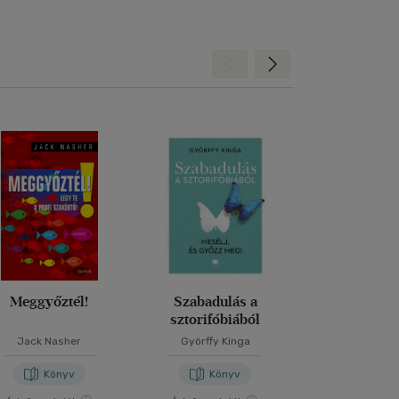
Hátra
Előre
Meggyőztél!
Szabadulás a
Tanácsos
sztorifóbiából
Jack Nasher
Györffy Kinga
Görög Ibo
Könyv
Könyv
Kön