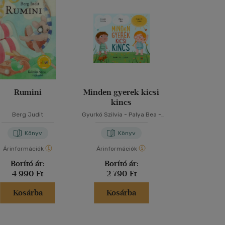
Rumini
Minden gyerek kicsi
Powerless -
kincs
nélkü
Berg Judit
Gyurkó Szilvia
-
Palya Bea
-
Lauren Rob
Szabó T. Anna
Könyv
Könyv
Kön
Árinformációk
Árinformációk
Árinformáci
Borító ár:
Borító ár:
Borító 
4 990 Ft
2 790 Ft
5 999 
Kosárba
Kosárba
Kosár