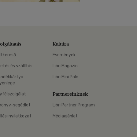
olgáltatás
Kultúra
ltkereső
Események
zetés és szállítás
Libri Magazin
ándékkártya
Libri Mini Polc
yenlege
Partnereinknek
yfélszolgálat
könyv-segédlet
Libri Partner Program
állási nyilatkozat
Médiaajánlat