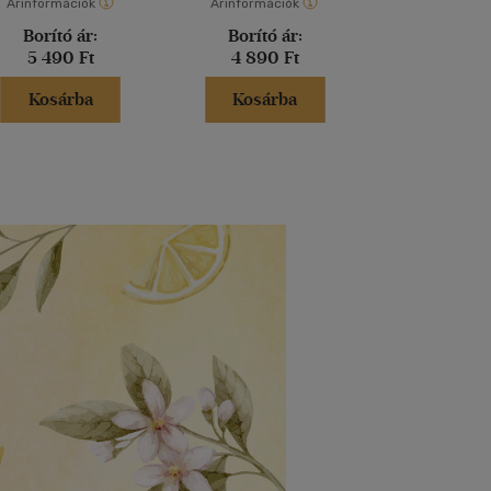
Árinformációk
Árinformációk
Árinformáci
Borító ár:
Borító ár:
Borító 
5 490 Ft
4 890 Ft
4 999 
Kosárba
Kosárba
Kosár