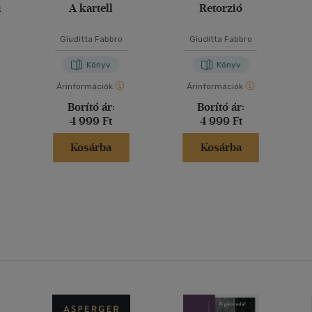
u
A kartell
Retorzió
Giuditta Fabbro
Giuditta Fabbro
Könyv
Könyv
Árinformációk
Árinformációk
Borító ár:
Borító ár:
4 999 Ft
4 999 Ft
Kosárba
Kosárba