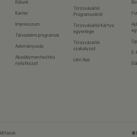
Rólunk
Bo
Törzsvásárlói
Karrier
Fi
Programunkról
Impresszum
Aj
Törzsvásárlói Kártya
eg
egyenlege
Társadalmi programok
Üg
Törzsvásárlói
Adományozás
szabályzat
E-
Akadálymentesítési
Libri App
nyilatkozat
El
eg: Google Play
 applikáció Letölthető az App Store-ból
állítások
© 