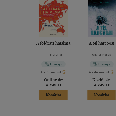
A földrajz hatalma
A tél harcosai
Tim Marshall
Olivier Norek
E-könyv
E-könyv
Árinformációk
Árinformációk
Online ár:
Kiadói ár:
4 299 Ft
4 799 Ft
Kosárba
Kosárba