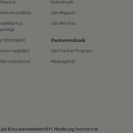
ltkereső
Események
zetés és szállítás
Libri Magazin
ándékkártya
Libri Mini Polc
yenlege
Partnereinknek
yfélszolgálat
könyv-segédlet
Libri Partner Program
állási nyilatkozat
Médiaajánlat
Libri Könyvkereskedelmi Kft. Minden jog fenntartva!