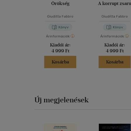
Örökség
A korrupt zsar
Giuditta Fabbro
Giuditta Fabbro
Könyv
Könyv
Árinformációk
Árinformációk
Kiadói ár:
Kiadói ár:
4 999 Ft
4 999 Ft
Kosárba
Kosárba
Új megjelenések