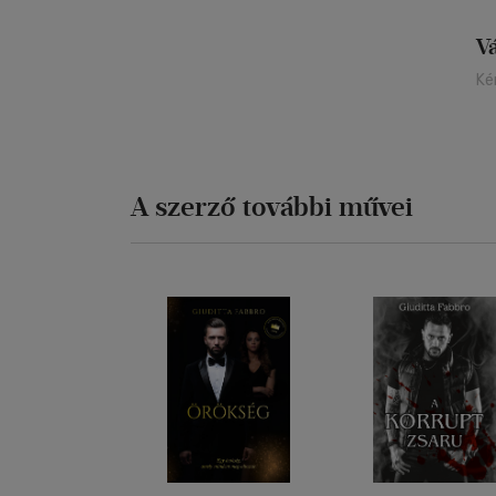
V
Ké
A szerző további művei