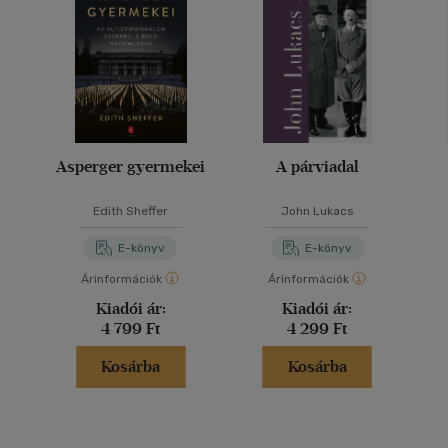
Asperger gyermekei
A párviadal
Edith Sheffer
John Lukacs
E-könyv
E-könyv
Árinformációk
Árinformációk
Kiadói ár:
Kiadói ár:
4 799 Ft
4 299 Ft
Kosárba
Kosárba