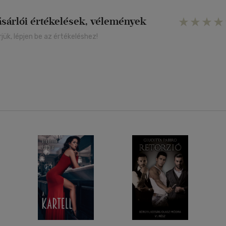
ásárlói értékelések, vélemények
rjük, lépjen be az értékeléshez!