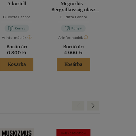
A kartell
Megtorlás -
Hagyat
Bérgyilkosság olasz
módra V.
Giuditta Fabbro
Giuditta Fabbro
Giuditta Fabbro
-
Könyv
Könyv
Kön
Árinformációk
Árinformációk
Árinformáci
Borító ár:
Borító ár:
Borító 
6 800 Ft
4 999 Ft
4 999 
Kosárba
Kosárba
Kosár
Hátra
Előre