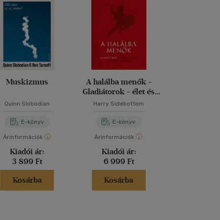
Muskizmus
A halálba menők -
Lalecs
Gladiátorok - élet és
halál az ókori Rómában
Quinn Slobodian
Harry Sidebottom
Amira Kei
E-könyv
E-könyv
E-kö
Árinformációk
Árinformációk
Árinformáci
Kiadói ár:
Kiadói ár:
Kiadói 
3 899 Ft
6 999 Ft
3 749 
Kosárba
Kosárba
Kosár