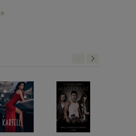
Hátra
Előre