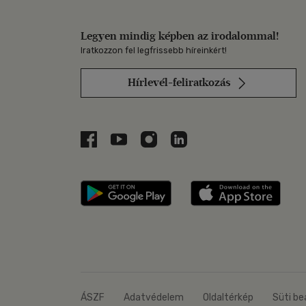
Legyen mindig képben az irodalommal!
Iratkozzon fel legfrissebb híreinkért!
Hírlevél-feliratkozás
Libri a Facebookon
Libri a Youtube-on
Libri az Instagramon
Libri a LinkedInen
Libri applikáció Szerezd m
Libri
ÁSZF
Adatvédelem
Oldaltérkép
Süti be