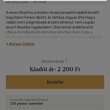
keménytáblás
|
189 oldal
A neves filozófus a modern olvasó perspektívájából közelíti
meg Szent Ferenc életét, és feltárja, hogyan élte meg a
vallást mint a legmélyebb érzelmi élményt, nem csupán
elvont filozófiai fogalomként. Chesterton érdekfeszítő
stílusa és mélyreható elemzése lehetővé teszi, hogy a
kortárs olvasók új fényben lássák Szent Ferencet, megértve,
hogy életének ellentmondásai és csodálatos hite miként
+ Mutass többet
formálta a világot. A kötet értékes olvasmány mindazok
számára, akik szeretnék jobban megérteni ezt a titokzatos
és szívmelengető alakot, akinek élete és tanításai máig
Árinformációk
inspirálóan hatnak. A szent életének regényes és mélyreható
történetében elmerülve megtapasztalhatjuk, hogyan köt
Kiadói ár:
2 200 Ft
össze múltat és jelent Szent Ferenc öröksége.
Kosárba
A termék megvásárlásával
220 pontot szerezhet