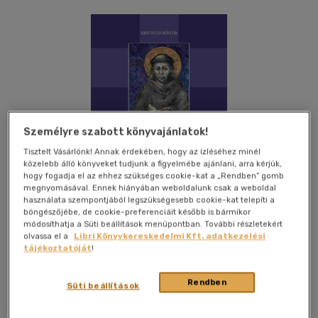
Személyre szabott könyvajánlatok!
Tisztelt Vásárlónk! Annak érdekében, hogy az ízléséhez minél
közelebb álló könyveket tudjunk a figyelmébe ajánlani, arra kérjük,
hogy fogadja el az ehhez szükséges cookie-kat a „Rendben” gomb
megnyomásával. Ennek hiányában weboldalunk csak a weboldal
használata szempontjából legszükségesebb cookie-kat telepíti a
böngészőjébe, de cookie-preferenciáit később is bármikor
módosíthatja a Süti beállítások menüpontban. További részletekért
olvassa el a
Libri Könyvkereskedelmi Kft. adatkezelési
tájékoztatóját
!
Kívánságlistához adom
Megosztom
Rendben
Süti beállítások
Szent István Társulat
|
2026
|
magyar nyelvű
|
cérnafűzött,