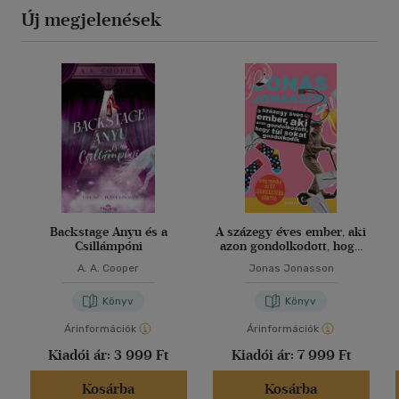
Új megjelenések
Backstage Anyu és a
A százegy éves ember, aki
Csillámpóni
azon gondolkodott, hogy
túl sokat gondolkodik
A. A. Cooper
Jonas Jonasson
Könyv
Könyv
Árinformációk
Árinformációk
Kiadói ár:
3 999 Ft
Kiadói ár:
7 999 Ft
Kosárba
Kosárba