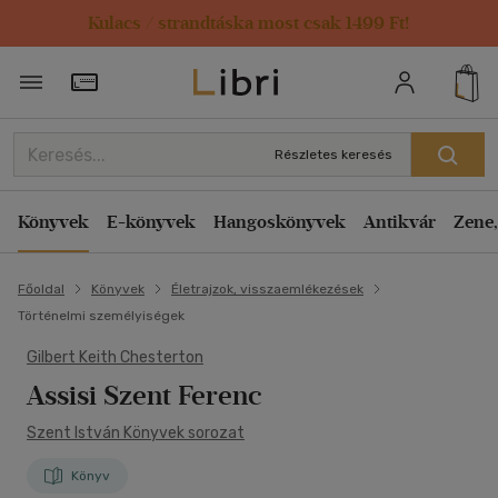
Kulacs / strandtáska most csak 1499 Ft!
Törzsvásárlói Kártya adatai
Részletes keresés
Könyvek
E-könyvek
Hangoskönyvek
Antikvár
Zene,
Főoldal
Könyvek
Életrajzok, visszaemlékezések
Történelmi személyiségek
Gilbert Keith Chesterton
Assisi Szent Ferenc
Szent István Könyvek sorozat
Könyv