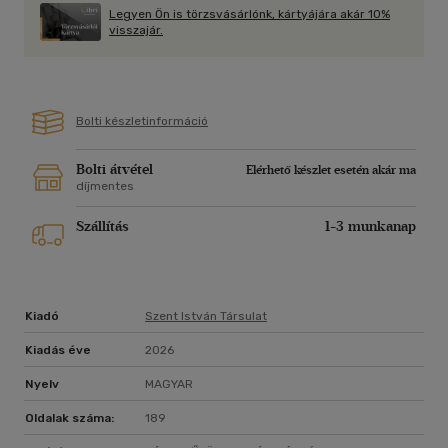
Legyen Ön is törzsvásárlónk, kártyájára akár 10%
visszajár.
Bolti készletinformáció
Bolti átvétel
Elérhető készlet esetén akár ma
díjmentes
Szállítás
1-3 munkanap
Kiadó
Szent István Társulat
Kiadás éve
2026
Nyelv
MAGYAR
Oldalak száma:
189