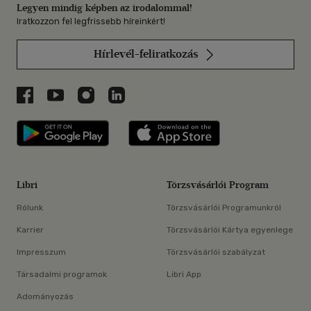
Legyen mindig képben az irodalommal!
Iratkozzon fel legfrissebb híreinkért!
Hírlevél-feliratkozás
Libri a Facebookon
Libri a Youtube-on
Libri az Instagramon
Libri a LinkedInen
Libri applikáció Szerezd meg: Google P
Libri applikáció 
Libri
Törzsvásárlói Program
Rólunk
Törzsvásárlói Programunkról
Karrier
Törzsvásárlói Kártya egyenlege
Impresszum
Törzsvásárlói szabályzat
Társadalmi programok
Libri App
Adományozás