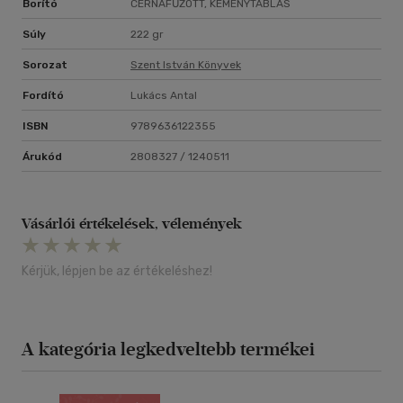
Borító
CÉRNAFŰZÖTT, KEMÉNYTÁBLÁS
Súly
222 gr
Sorozat
Szent István Könyvek
Fordító
Lukács Antal
ISBN
9789636122355
Árukód
2808327 / 1240511
Vásárlói értékelések, vélemények
Kérjük, lépjen be az értékeléshez!
A kategória legkedveltebb termékei