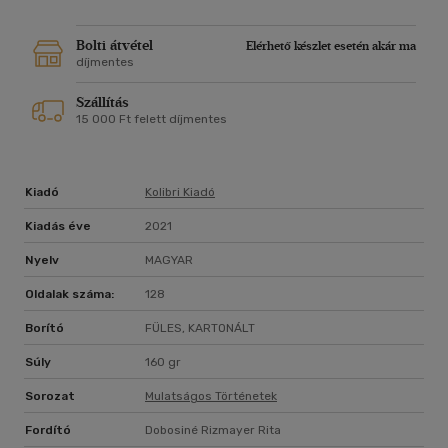
fordították le, és több mint 140 millió példányban adták el
világszerte.
Bolti átvétel
Elérhető készlet esetén akár ma
díjmentes
Szállítás
15 000 Ft felett díjmentes
Kiadó
Kolibri Kiadó
Kiadás éve
2021
Nyelv
MAGYAR
Oldalak száma:
128
Borító
FÜLES, KARTONÁLT
Súly
160 gr
Sorozat
Mulatságos Történetek
Fordító
Dobosiné Rizmayer Rita