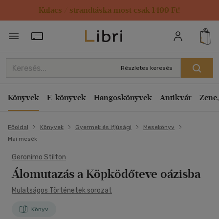
Kulacs / strandtáska most csak 1499 Ft!
Törzsvásárlói Kártya adatai
Részletes keresés
Könyvek
E-könyvek
Hangoskönyvek
Antikvár
Zene,
Főoldal
Könyvek
Gyermek és ifjúsági
Mesekönyv
Mai mesék
Geronimo Stilton
Álomutazás a Köpködőteve oázisba
Mulatságos Történetek sorozat
Könyv