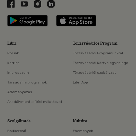
Libri a Facebookon
Libri a Youtube-on
Libri az Instagramon
Libri a LinkedInen
Libri applikáció Szerezd meg: Google P
Libri applikáció 
Libri
Törzsvásárlói Program
Rólunk
Törzsvásárlói Programunkról
Karrier
Törzsvásárlói Kártya egyenlege
Impresszum
Törzsvásárlói szabályzat
Társadalmi programok
Libri App
Adományozás
Akadálymentesítési nyilatkozat
Szolgáltatás
Kultúra
Boltkereső
Események