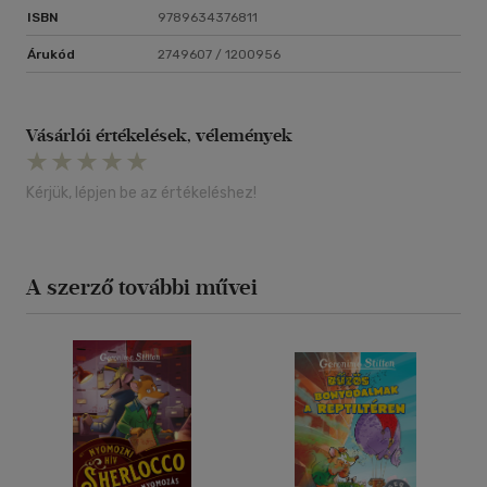
ISBN
9789634376811
Árukód
2749607 / 1200956
Vásárlói értékelések, vélemények
Kérjük, lépjen be az értékeléshez!
A szerző további művei