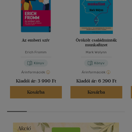
Az emberi szív
Örökölt családminták
munkafüzet
Erich Fromm
Mark Wolynn
Könyv
Könyv
Árinformációk
Árinformációk
Kiadói ár:
3 990 Ft
Kiadói ár:
6 290 Ft
Kosárba
Kosárba