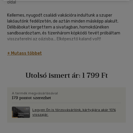
oldal
Kellemes, nyugodt családi vakációra indultunk a szuper
lakóautónk fedélzetén, de aztán minden másképp alakult.
Délibábokat kergettem a sivatagban, homokdűnéken
sandboardoztam, és tizenhárom köpködő tevét próbáltam
visszaterelni az oázisba... Elképesztő kaland volt!
"Az én történeteim könnyebbek, mint a friss mozzarella,
+ Mutass többet
kívánatosabbak, mint az edami, és ízesebbek, mint az érett
parmezán... szavamra, igazán bajuszemelő olvasmányok!"
Geronimo Stilton
Utolsó ismert ár:
1 799 Ft
Geronimo Stilton Rágcsáliában született, Egér-szigeten.
Diplomamunkáját a rágcsálóirodalom toponímiájából és
összehasonlító ősegérkori filozófiából írta. Geronimo
A termék megvásárlásával
179 pontot szerezhet
Rágcsália legolvasottabb napilapja, a Rágcsáló Hírek
főszerkesztője. Az újságot nagyapja, Világjáró Vilmos
alapította.
Legyen Ön is törzsvásárlónk, kártyájára akár 10%
visszajár.
Szabadidejében Geronimo 18. századi, antik
sajthéjdarabkákat gyűjt, de legszívesebben nagy sikerű
történetek írásával foglalatoskodik. Könyveit 49 nyelvre