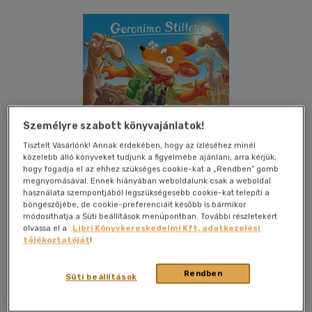
Személyre szabott könyvajánlatok!
Tisztelt Vásárlónk! Annak érdekében, hogy az ízléséhez minél
közelebb álló könyveket tudjunk a figyelmébe ajánlani, arra kérjük,
hogy fogadja el az ehhez szükséges cookie-kat a „Rendben” gomb
megnyomásával. Ennek hiányában weboldalunk csak a weboldal
használata szempontjából legszükségesebb cookie-kat telepíti a
böngészőjébe, de cookie-preferenciáit később is bármikor
módosíthatja a Süti beállítások menüpontban. További részletekért
olvassa el a
Libri Könyvkereskedelmi Kft. adatkezelési
tájékoztatóját
!
Kívánságlistához adom
Megosztom
Rendben
Süti beállítások
Kolibri Kiadó
|
2021
|
magyar nyelvű
|
füles, kartonált
|
128