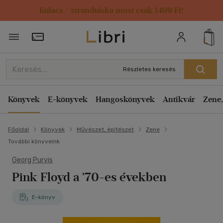
Kulacs / strandtáska most csak 1499 Ft!
Törzsvásárlói Kártya adatai
Részletes keresés
Könyvek
E-könyvek
Hangoskönyvek
Antikvár
Zene,
Főoldal
Könyvek
Művészet, építészet
Zene
További könyveink
Georg Purvis
Pink Floyd a '70-es években
E-könyv