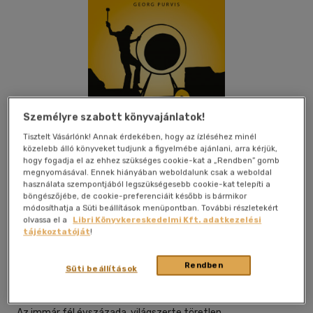
Személyre szabott könyvajánlatok!
Tisztelt Vásárlónk! Annak érdekében, hogy az ízléséhez minél
közelebb álló könyveket tudjunk a figyelmébe ajánlani, arra kérjük,
hogy fogadja el az ehhez szükséges cookie-kat a „Rendben” gomb
megnyomásával. Ennek hiányában weboldalunk csak a weboldal
használata szempontjából legszükségesebb cookie-kat telepíti a
böngészőjébe, de cookie-preferenciáit később is bármikor
módosíthatja a Süti beállítások menüpontban. További részletekért
olvassa el a
Libri Könyvkereskedelmi Kft. adatkezelési
Beleolvasok
Kívánságlistához adom
Megosztom
tájékoztatóját
!
Rendben
Süti beállítások
Corvina Kiadó
|
2022
|
magyar nyelvű
Az immár fél évszázada, világszerte töretlen