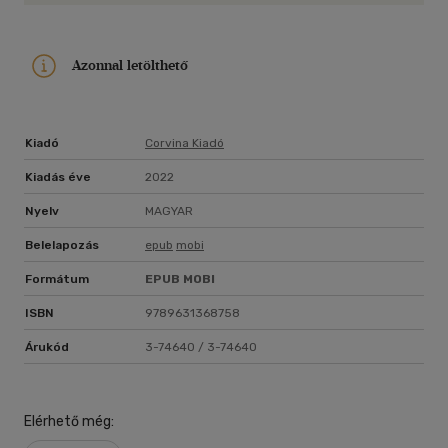
Azonnal letölthető
Kiadó
Corvina Kiadó
Kiadás éve
2022
Nyelv
MAGYAR
Belelapozás
epub
mobi
Formátum
EPUB
MOBI
ISBN
9789631368758
Árukód
3-74640 / 3-74640
Elérhető még: