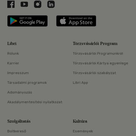
Libri a Facebookon
Libri a Youtube-on
Libri az Instagramon
Libri a LinkedInen
Libri applikáció Szerezd meg: Google P
Libri applikáció 
Libri
Törzsvásárlói Program
Rólunk
Törzsvásárlói Programunkról
Karrier
Törzsvásárlói Kártya egyenlege
Impresszum
Törzsvásárlói szabályzat
Társadalmi programok
Libri App
Adományozás
Akadálymentesítési nyilatkozat
Szolgáltatás
Kultúra
Boltkereső
Események