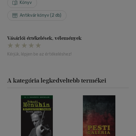
Könyv
Antikvár könyv (2 db)
Vásárlói értékelések, vélemények
Kérjük, lépjen be az értékeléshez!
A kategória legkedveltebb termékei