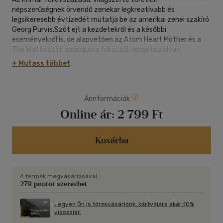
népszerűségnek örvendő zenekar legkreatívabb és
legsikeresebb évtizedét mutatja be az amerikai zenei szakíró
Georg Purvis.Szót ejt a kezdetekről és a későbbi
eseményekről is, de alapvetően az Atom Heart Mother és a
The Wall közötti periódusra fókuszál, rengeteg olyan
történettel, amelyeket eddig egyetlen, magyarul megjelent
+ Mutass többet
kiadványban sem olvashattunk.
Árinformációk
Online ár:
2 799 Ft
Kosárba
A termék megvásárlásával
279 pontot szerezhet
Legyen Ön is törzsvásárlónk, kártyájára akár 10%
visszajár.