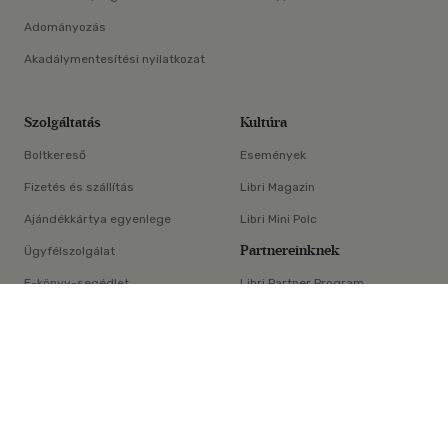
Adományozás
Akadálymentesítési nyilatkozat
Szolgáltatás
Kultúra
Boltkereső
Események
Fizetés és szállítás
Libri Magazin
Ajándékkártya egyenlege
Libri Mini Polc
Partnereinknek
Ügyfélszolgálat
E-könyv-segédlet
Libri Partner Program
×
Elállási nyilatkozat
Médiaajánlat
ÁSZF
Adatvédelem
Oldaltérkép
Süti beállítások
© Libri Könyvkereskedelmi Kft. Minden jog fenntartva!