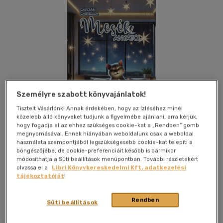
Személyre szabott könyvajánlatok!
Tisztelt Vásárlónk! Annak érdekében, hogy az ízléséhez minél
közelebb álló könyveket tudjunk a figyelmébe ajánlani, arra kérjük,
hogy fogadja el az ehhez szükséges cookie-kat a „Rendben” gomb
megnyomásával. Ennek hiányában weboldalunk csak a weboldal
használata szempontjából legszükségesebb cookie-kat telepíti a
böngészőjébe, de cookie-preferenciáit később is bármikor
módosíthatja a Süti beállítások menüpontban. További részletekért
Kívánságlistához adom
Megosztom
olvassa el a
Libri Könyvkereskedelmi Kft. adatkezelési
tájékoztatóját
!
(1 vélemény)
Rendben
Publio Kiadó
|
2025
|
magyar nyelvű
|
keménytábla
|
115 oldal
Süti beállítások