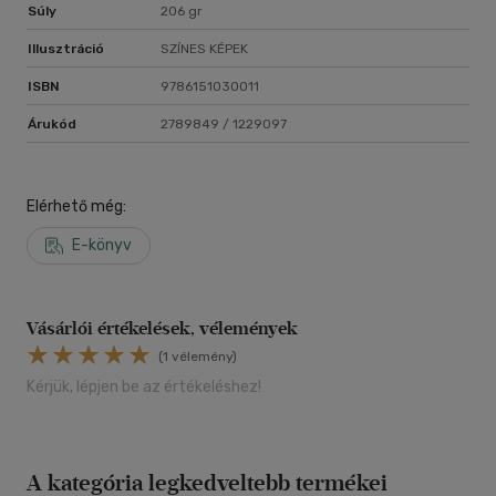
Súly
206 gr
Illusztráció
SZÍNES KÉPEK
ISBN
9786151030011
Árukód
2789849 / 1229097
Elérhető még:
E-könyv
Vásárlói értékelések, vélemények
(1 vélemény)
Kérjük, lépjen be az értékeléshez!
A kategória legkedveltebb termékei