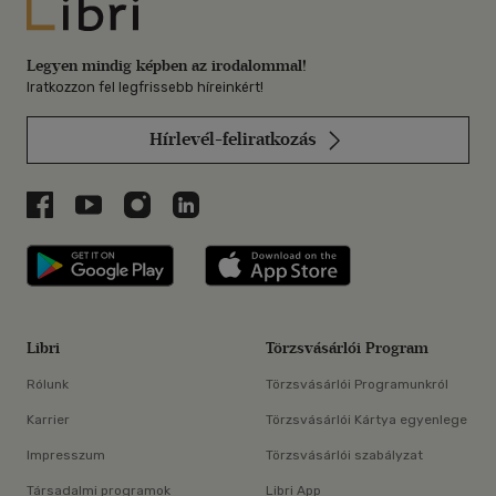
Libri
Legyen mindig képben az irodalommal!
Iratkozzon fel legfrissebb híreinkért!
Hírlevél-feliratkozás
Libri a Facebookon
Libri a Youtube-on
Libri az Instagramon
Libri a LinkedInen
Libri applikáció Szerezd meg: Google P
Libri applikáció 
Libri
Törzsvásárlói Program
Rólunk
Törzsvásárlói Programunkról
Karrier
Törzsvásárlói Kártya egyenlege
Impresszum
Törzsvásárlói szabályzat
Társadalmi programok
Libri App