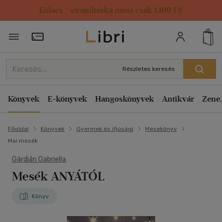
Kulacs / strandtáska most csak 1499 Ft!
Törzsvásárlói Kártya adatai
Részletes keresés
Könyvek
E-könyvek
Hangoskönyvek
Antikvár
Zene,
Főoldal
Könyvek
Gyermek és ifjúsági
Mesekönyv
Mai mesék
Gárdián Gabriella
Mesék ANYÁTÓL
Könyv