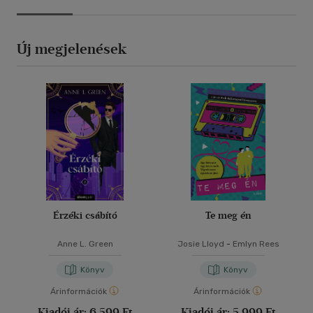
Új megjelenések
Érzéki csábító
Te meg én
Anne L. Green
Josie Lloyd
-
Emlyn Rees
Könyv
Könyv
Árinformációk
Árinformációk
Kiadói ár:
6 599 Ft
Kiadói ár:
5 999 Ft