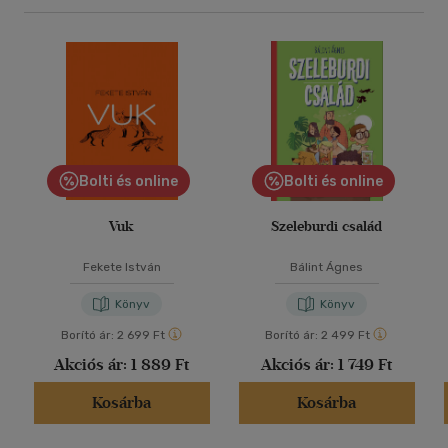
Bolti és online
Bolti és online
Vuk
Szeleburdi család
Fekete István
Bálint Ágnes
Könyv
Könyv
Borító ár:
2 699 Ft
Borító ár:
2 499 Ft
Akciós ár:
1 889 Ft
Akciós ár:
1 749 Ft
Kosárba
Kosárba