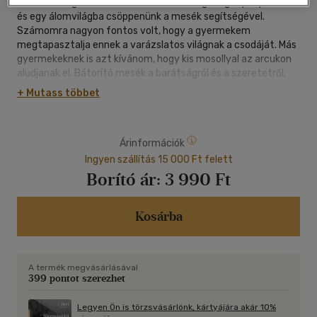
Rohan a világ, de nálunk esténként mindig megáll pár percre,
és egy álomvilágba csöppenünk a mesék segítségével.
Számomra nagyon fontos volt, hogy a gyermekem
megtapasztalja ennek a varázslatos világnak a csodáját. Más
gyermekeknek is azt kívánom, hogy kis mosollyal az arcukon
aludjanak el. Bátorító mesék a barátságról és a szeretetről,
egy mesés gyermekkorért.
+ Mutass többet
Árinformációk
Ingyen szállítás 15 000 Ft felett
Borító ár:
3 990 Ft
Kosárba
A termék megvásárlásával
399 pontot szerezhet
Legyen Ön is törzsvásárlónk, kártyájára akár 10%