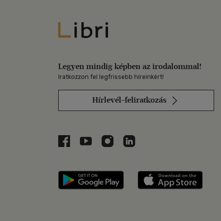
Libri
Legyen mindig képben az irodalommal!
Iratkozzon fel legfrissebb híreinkért!
Hírlevél-feliratkozás
Libri a Facebookon
Libri a Youtube-on
Libri az Instagramon
Libri a LinkedInen
Libri applikáció Szerezd m
Libri