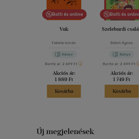
Bolti és online
Bolti és onlin
Vuk
Szeleburdi csal
Fekete István
Bálint Ágnes
Könyv
Könyv
Borító ár:
2 699 Ft
Borító ár:
2 499 Ft
Akciós ár:
Akciós ár:
1 889 Ft
1 749 Ft
Kosárba
Kosárba
Új megjelenések