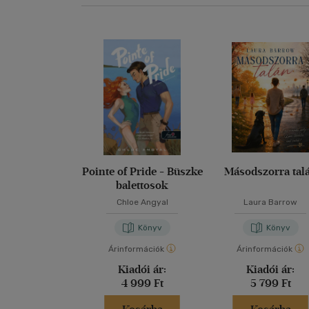
Pointe of Pride - Büszke
Másodszorra tal
balettosok
Chloe Angyal
Laura Barrow
Könyv
Könyv
Árinformációk
Árinformációk
Kiadói ár:
Kiadói ár:
4 999 Ft
5 799 Ft