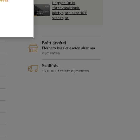
lési
Kártya
Legyen Ön is
Vallás, mitológia
m
törzsvásárlónk,
Képeslap
kártyájára akár 10%
és Természet
visszajár.
yv
Naptár
k
Papír, írószer
ok
Bolti átvétel
Elérhető készlet esetén akár ma
díjmentes
Szállítás
15 000 Ft felett díjmentes