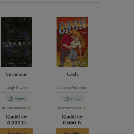
Voracious
Cash
Az utolsó szer
Leigh Rivers
Jessica Peterson
Lucinda R
Könyv
Könyv
Kön
Árinformációk
Árinformációk
Árinformáci
Kiadói ár:
Kiadói ár:
Kiadói 
6 990 Ft
6 990 Ft
5 990 