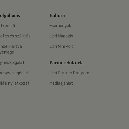
olgáltatás
Kultúra
ltkereső
Események
zetés és szállítás
Libri Magazin
ándékkártya
Libri Mini Polc
yenlege
Partnereinknek
yfélszolgálat
könyv-segédlet
Libri Partner Program
állási nyilatkozat
Médiaajánlat