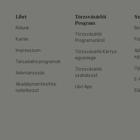
Libri
Törzsvásárlói
Sz
Program
Rólunk
Bo
Törzsvásárlói
Karrier
Fi
Programunkról
Impresszum
Aj
Törzsvásárlói Kártya
eg
egyenlege
Társadalmi programok
Üg
Törzsvásárlói
Adományozás
szabályzat
E-
Akadálymentesítési
Libri App
nyilatkozat
El
eg: Google Play
 applikáció Letölthető az App Store-ból