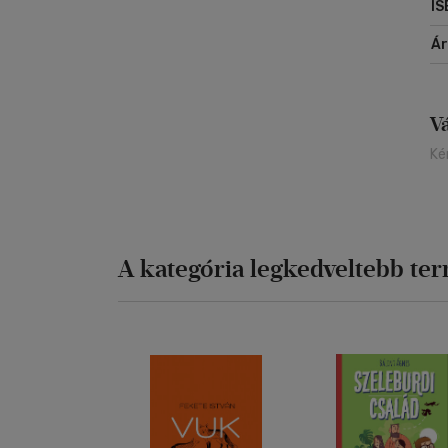
IS
Á
V
Ké
A kategória legkedveltebb te