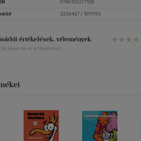
BN
9786155277108
rukód
2236427 / 1091192
ásárlói értékelések, vélemények
rjük, lépjen be az értékeléshez!
rmékei