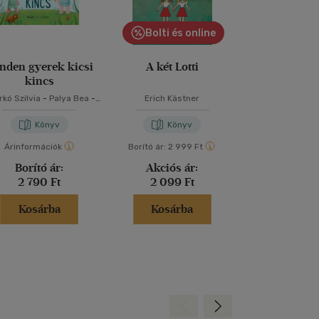
Bolti és online
nden gyerek kicsi
A két Lotti
Reckless - A
kincs
kó Szilvia
-
Palya Bea
-
Erich Kästner
Lauren Rob
Szabó T. Anna
Könyv
Könyv
Kön
Árinformációk
Borító ár:
2 999 Ft
Árinformáci
Borító ár:
Akciós ár:
Borító 
2 790 Ft
2 099 Ft
5 499 
Kosárba
Kosárba
Kosár
Hátra
Előre