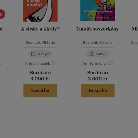
e
ád
A sirály a király?
Tündérboszorkány
Mi
Bosnyák Viktória
Bosnyák Viktória
Gyur
Könyv
Könyv
Árinformációk
Árinformációk
Borító ár:
Borító ár:
3 090 Ft
3 600 Ft
Kosárba
Kosárba