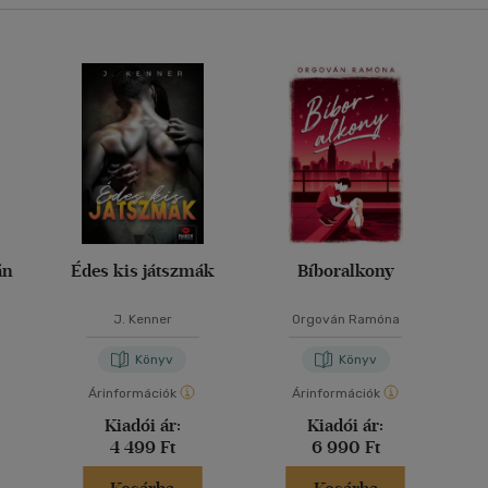
án
Édes kis játszmák
Bíboralkony
J. Kenner
Orgován Ramóna
Könyv
Könyv
Árinformációk
Árinformációk
Kiadói ár:
Kiadói ár:
4 499 Ft
6 990 Ft