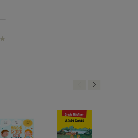
Hátra
Előre