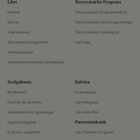
Libri
Törzsvásárlói Program
Rólunk
Törzsvásárlói Programunkról
Karrier
Törzsvásárlói Kártya egyenlege
Impresszum
Törzsvásárlói szabályzat
Társadalmi programok
Libri App
Adományozás
Akadálymentesítési nyilatkozat
Szolgáltatás
Kultúra
Boltkereső
Események
Fizetés és szállítás
Libri Magazin
Ajándékkártya egyenlege
Libri Mini Polc
Partnereinknek
Ügyfélszolgálat
E-könyv-segédlet
Libri Partner Program