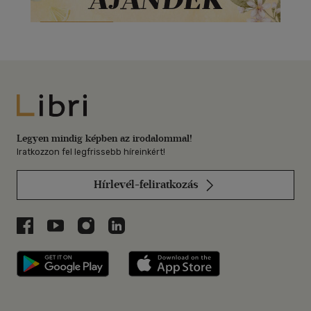
Libri
Legyen mindig képben az irodalommal!
Iratkozzon fel legfrissebb híreinkért!
Hírlevél-feliratkozás
Libri a Facebookon
Libri a Youtube-on
Libri az Instagramon
Libri a LinkedInen
Libri applikáció Szerezd meg: Google P
Libri applikáció 