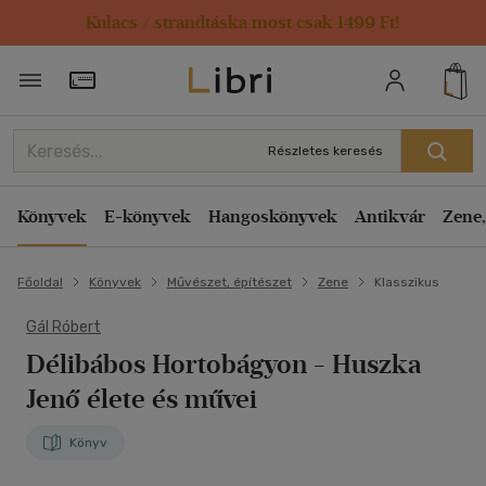
Kulacs / strandtáska most csak 1499 Ft!
Törzsvásárlói Kártya adatai
Részletes keresés
Könyvek
E-könyvek
Hangoskönyvek
Antikvár
Zene,
Főoldal
Könyvek
Művészet, építészet
Zene
Klasszikus
Gál Róbert
Délibábos Hortobágyon
- Huszka
Jenő élete és művei
Könyv