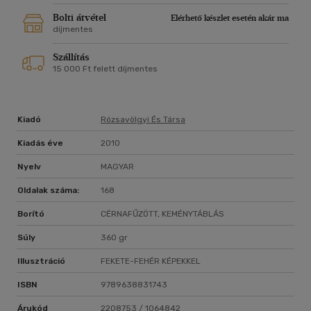
Bolti átvétel
Elérhető készlet esetén akár ma
díjmentes
Szállítás
15 000 Ft felett díjmentes
Kiadó
Rózsavölgyi És Társa
Kiadás éve
2010
Nyelv
MAGYAR
Oldalak száma:
168
Borító
CÉRNAFŰZÖTT, KEMÉNYTÁBLÁS
Súly
360 gr
Illusztráció
FEKETE-FEHÉR KÉPEKKEL
ISBN
9789638831743
Árukód
2208753 / 1064842