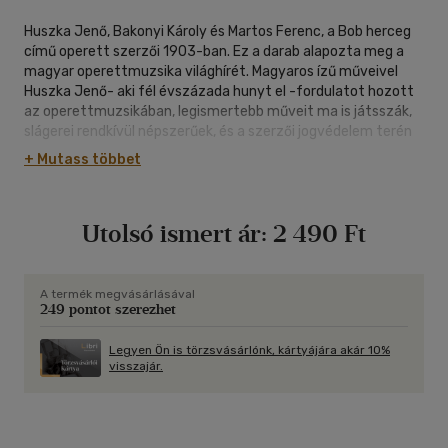
Huszka Jenő, Bakonyi Károly és Martos Ferenc, a Bob herceg
című operett szerzői 1903-ban. Ez a darab alapozta meg a
magyar operettmuzsika világhírét. Magyaros ízű műveivel
Huszka Jenő- aki fél évszázada hunyt el -fordulatot hozott
az operettmuzsikában, legismertebb műveit ma is játsszák,
slágerei rendkívül népszerűek, és a szerzői jogvédelem terén
is elévülhetetlen érdemei vannak. Mindezt híven
+ Mutass többet
dokumentálja életregénye.
Utolsó ismert ár:
2 490 Ft
A termék megvásárlásával
249 pontot szerezhet
Legyen Ön is törzsvásárlónk, kártyájára akár 10%
visszajár.