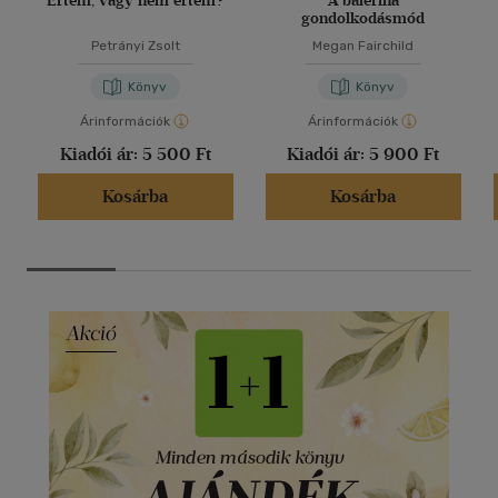
Értem, vagy nem értem?
A balerina
gondolkodásmód
Petrányi Zsolt
Megan Fairchild
Könyv
Könyv
Árinformációk
Árinformációk
Kiadói ár:
5 500 Ft
Kiadói ár:
5 900 Ft
Kosárba
Kosárba