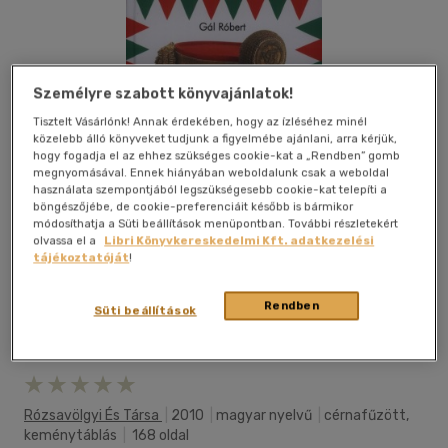
Személyre szabott könyvajánlatok!
Tisztelt Vásárlónk! Annak érdekében, hogy az ízléséhez minél
közelebb álló könyveket tudjunk a figyelmébe ajánlani, arra kérjük,
hogy fogadja el az ehhez szükséges cookie-kat a „Rendben” gomb
megnyomásával. Ennek hiányában weboldalunk csak a weboldal
használata szempontjából legszükségesebb cookie-kat telepíti a
böngészőjébe, de cookie-preferenciáit később is bármikor
módosíthatja a Süti beállítások menüpontban. További részletekért
olvassa el a
Libri Könyvkereskedelmi Kft. adatkezelési
tájékoztatóját
!
Rendben
Süti beállítások
Kívánságlistához adom
Megosztom
Rózsavölgyi És Társa
|
2010
|
magyar nyelvű
|
cérnafűzött,
keménytáblás
|
168 oldal