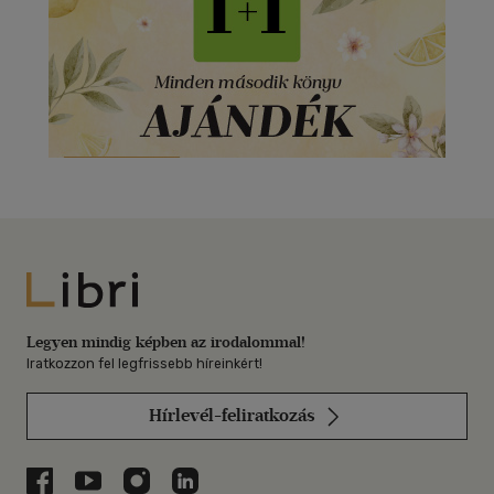
Libri
Legyen mindig képben az irodalommal!
Iratkozzon fel legfrissebb híreinkért!
Hírlevél-feliratkozás
Libri a Facebookon
Libri a Youtube-on
Libri az Instagramon
Libri a LinkedInen