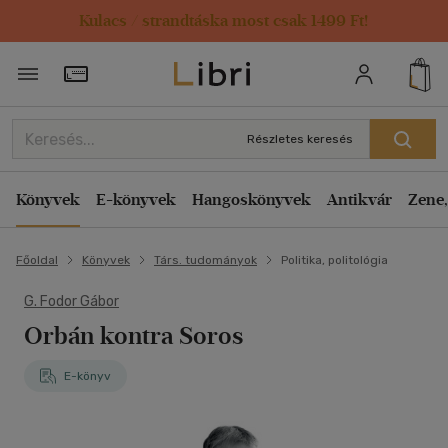
Kulacs / strandtáska most csak 1499 Ft!
Törzsvásárlói Kártya adatai
Részletes keresés
Könyvek
E-könyvek
Hangoskönyvek
Antikvár
Zene,
Főoldal
Könyvek
Társ. tudományok
Politika, politológia
G. Fodor Gábor
Orbán kontra Soros
E-könyv