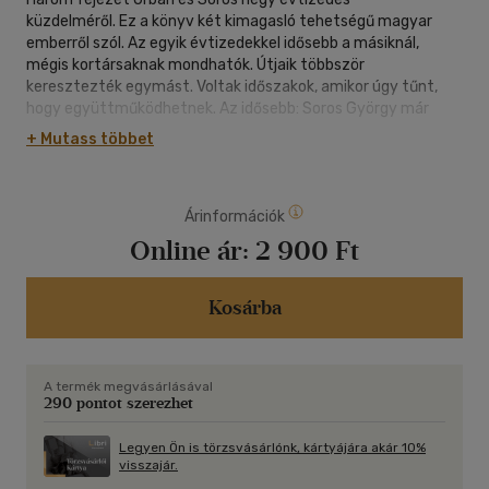
küzdelméről. Ez a könyv két kimagasló tehetségű magyar
emberről szól. Az egyik évtizedekkel idősebb a másiknál,
mégis kortársaknak mondhatók. Útjaik többször
keresztezték egymást. Voltak időszakok, amikor úgy tűnt,
hogy együttműködhetnek. Az idősebb: Soros György már
meglett, kőgazdag, ereje teljében lévő férfiként, tele
+ Mutass többet
társadalomátalakító tervekkel érkezett 1984-ben a magyar
politikába. Hamar megállapodott a pártállam fejeseivel és
útjára indította a Soros Alapítványt, ami azóta az egész
Árinformációk
világon fogalommá vált. A fiatalabb, Orbán Viktor az évtized
végén robbant be a magyar politikába, és mindjárt a
Online ár:
2 900 Ft
rendszerváltoztató erők vezetőjévé, az új, demokratikus
Magyarországot akarók reményének megtestesítőjévé vált.
Soros is rögtön meglátta benne a jövőt, és külföldi
Kosárba
tanulmányúttal támogatta. Lehetett volna ez egy gyönyörű
barátság kezdete. Nem az lett.
A termék megvásárlásával
290 pontot szerezhet
Legyen Ön is törzsvásárlónk, kártyájára akár 10%
visszajár.