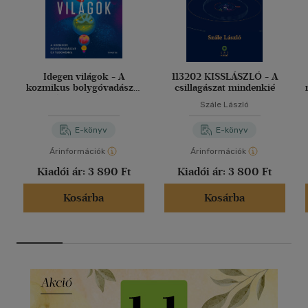
Idegen világok - A
113202 KISSLÁSZLÓ - A
kozmikus bolygóvadászat
csillagászat mindenkié
új tudománya
Szále László
E-könyv
E-könyv
Árinformációk
Árinformációk
Kiadói ár:
3 890 Ft
Kiadói ár:
3 800 Ft
Kosárba
Kosárba