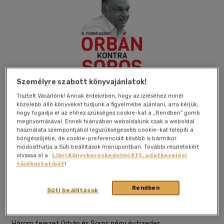
Személyre szabott könyvajánlatok!
Tisztelt Vásárlónk! Annak érdekében, hogy az ízléséhez minél
közelebb álló könyveket tudjunk a figyelmébe ajánlani, arra kérjük,
hogy fogadja el az ehhez szükséges cookie-kat a „Rendben” gomb
megnyomásával. Ennek hiányában weboldalunk csak a weboldal
használata szempontjából legszükségesebb cookie-kat telepíti a
böngészőjébe, de cookie-preferenciáit később is bármikor
módosíthatja a Süti beállítások menüpontban. További részletekért
Beleolvasok
Kívánságlistához adom
Megosztom
olvassa el a
Libri Könyvkereskedelmi Kft. adatkezelési
tájékoztatóját
!
Rendben
Süti beállítások
Közép- És Kelet-Európai Történelem És Társadalom K
|
2024
|
magyar nyelvű
Három fejezet Orbán és Soros négy évtizedes