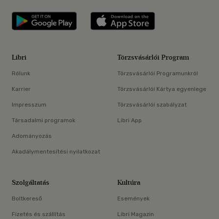
Libri applikáció Szerezd meg: Google P
Libri applikáció 
Libri
Törzsvásárlói Program
Rólunk
Törzsvásárlói Programunkról
Karrier
Törzsvásárlói Kártya egyenlege
Impresszum
Törzsvásárlói szabályzat
Társadalmi programok
Libri App
Adományozás
Akadálymentesítési nyilatkozat
Szolgáltatás
Kultúra
Boltkereső
Események
Fizetés és szállítás
Libri Magazin