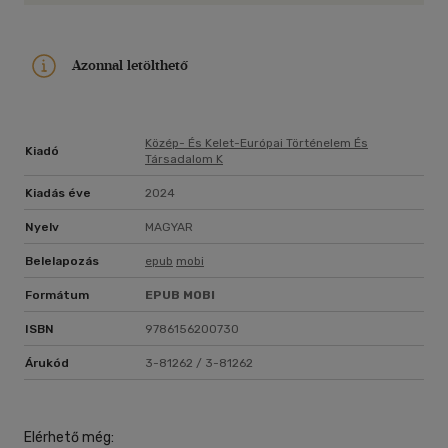
Azonnal letölthető
Közép- És Kelet-Európai Történelem És
Kiadó
Társadalom K
Kiadás éve
2024
Nyelv
MAGYAR
Belelapozás
epub
mobi
Formátum
EPUB
MOBI
ISBN
9786156200730
Árukód
3-81262 / 3-81262
Elérhető még: