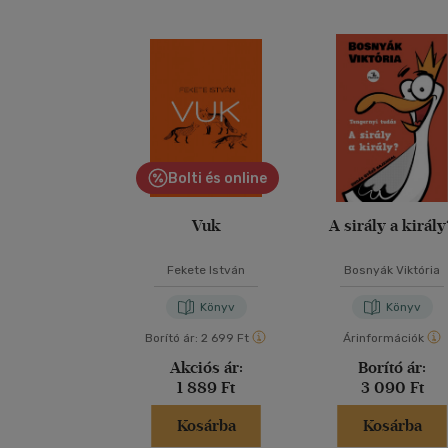
Bolti és online
Vuk
A sirály a királ
Fekete István
Bosnyák Viktória
Könyv
Könyv
Borító ár:
2 699 Ft
Árinformációk
Akciós ár:
Borító ár:
1 889 Ft
3 090 Ft
Kosárba
Kosárba