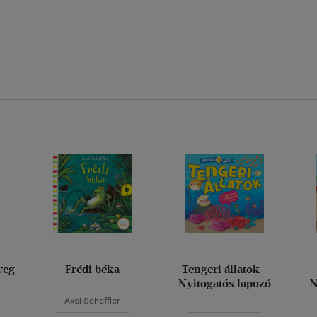
veg
Frédi béka
Tengeri állatok -
Nyitogatós lapozó
N
Axel Scheffler