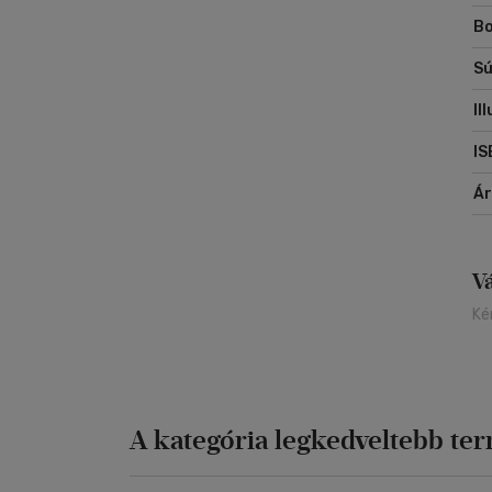
ha
Bo
kü
Re
Sú
va
Il
IS
Á
V
Ké
A kategória legkedveltebb te