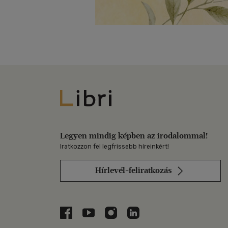
Libri
Legyen mindig képben az irodalommal!
Iratkozzon fel legfrissebb híreinkért!
Hírlevél-feliratkozás
Libri a Facebookon
Libri a Youtube-on
Libri az Instagramon
Libri a LinkedInen