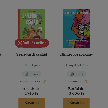
Bolti és online
y?
Szeleburdi család
Tündérboszorkány
Bálint Ágnes
Bosnyák Viktória
Könyv
Könyv
Borító ár:
2 499 Ft
Árinformációk
Akciós ár:
Borító ár:
1 749 Ft
3 600 Ft
Kosárba
Kosárba