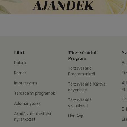
Libri
Törzsvásárlói
Sz
Program
Rólunk
Bo
Törzsvásárlói
Karrier
Fi
Programunkról
Impresszum
Aj
Törzsvásárlói Kártya
eg
egyenlege
Társadalmi programok
Üg
Törzsvásárlói
Adományozás
szabályzat
E-
Akadálymentesítési
Libri App
nyilatkozat
El