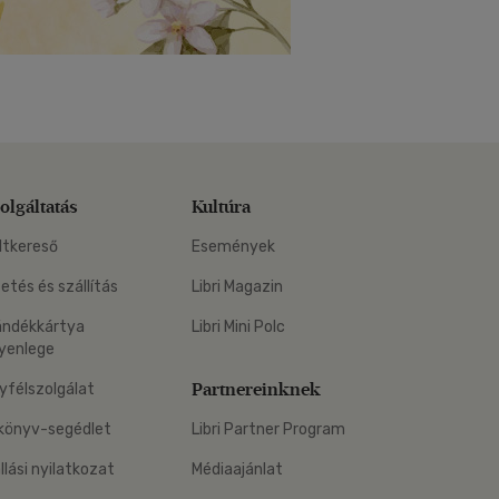
olgáltatás
Kultúra
ltkereső
Események
zetés és szállítás
Libri Magazin
ándékkártya
Libri Mini Polc
yenlege
Partnereinknek
yfélszolgálat
könyv-segédlet
Libri Partner Program
állási nyilatkozat
Médiaajánlat