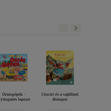
Hátra
Előre
Óriásgépek -
Cinciri és a sajtillatú
A kedves 
yitogatós lapozó
álompor
naplój
Giulia Pesa