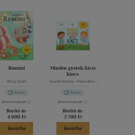
Rumini
Minden gyerek kicsi
Powerless -
kincs
nélkü
Berg Judit
Gyurkó Szilvia
-
Palya Bea
-
Lauren Rob
Szabó T. Anna
Könyv
Könyv
Kön
Árinformációk
Árinformációk
Árinformáci
Borító ár:
Borító ár:
Borító 
4 990 Ft
2 790 Ft
5 999 
Kosárba
Kosárba
Kosár