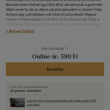
Birodalomban íródtak egy írónő által, aki nemcsak a gyermeki
lelket ismerte, de az akkori vásárlói igényeket is, hiszen Frida
Schanz egy személyben volt írónő és könyvkiadó. Magyar
nyelven hitelességüket a fordító, Győry Ilona növeli. S bár a
történetecskék megkoptak, de bájuk, nevelőhatásuk máig
érvényes. Érdekes irodalmi emlékei egy olyan kornak, melytől
+ Mutass többet
már nemcsak száz év, de több kultúra választ el.
Árinformációk
Online ár:
590 Ft
Kosárba
A termék megvásárlásával
59 pontot szerezhet
Legyen Ön is törzsvásárlónk, kártyájára akár 10%
visszajár.