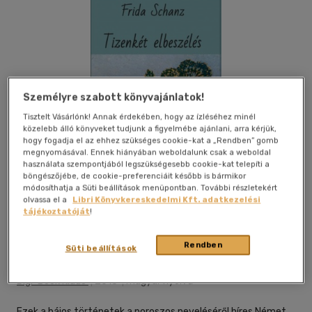
Személyre szabott könyvajánlatok!
Tisztelt Vásárlónk! Annak érdekében, hogy az ízléséhez minél
közelebb álló könyveket tudjunk a figyelmébe ajánlani, arra kérjük,
hogy fogadja el az ehhez szükséges cookie-kat a „Rendben” gomb
megnyomásával. Ennek hiányában weboldalunk csak a weboldal
használata szempontjából legszükségesebb cookie-kat telepíti a
böngészőjébe, de cookie-preferenciáit később is bármikor
módosíthatja a Süti beállítások menüpontban. További részletekért
olvassa el a
Libri Könyvkereskedelmi Kft. adatkezelési
tájékoztatóját
!
Kívánságlistához adom
Megosztom
Rendben
Süti beállítások
Digi-Book Kiadó
|
2018
|
magyar nyelvű
Ezek a bájos történetek a poroszos neveléséről híres Német