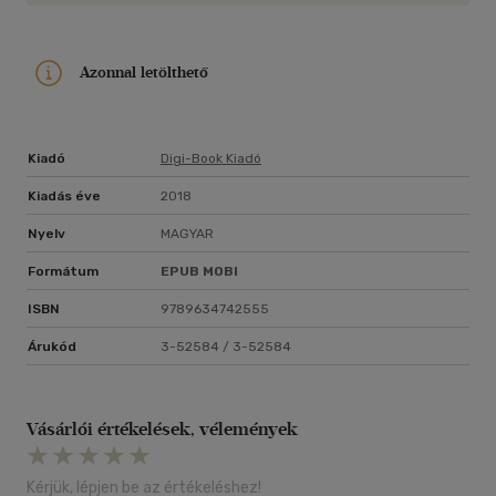
Azonnal letölthető
Kiadó
Digi-Book Kiadó
Kiadás éve
2018
Nyelv
MAGYAR
Formátum
EPUB
MOBI
ISBN
9789634742555
Árukód
3-52584 / 3-52584
Vásárlói értékelések, vélemények
Kérjük, lépjen be az értékeléshez!