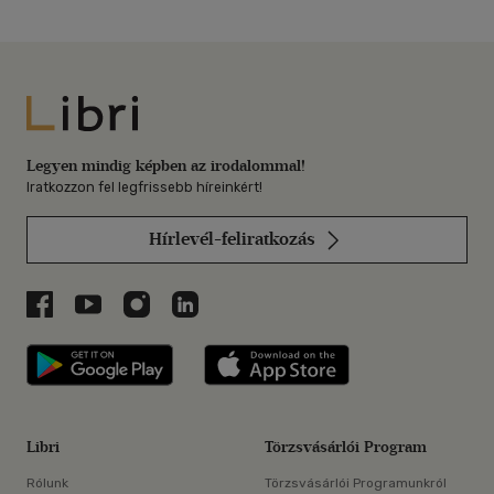
Libri
Legyen mindig képben az irodalommal!
Iratkozzon fel legfrissebb híreinkért!
Hírlevél-feliratkozás
Libri a Facebookon
Libri a Youtube-on
Libri az Instagramon
Libri a LinkedInen
Libri applikáció Szerezd meg: Google P
Libri applikáció 
Libri
Törzsvásárlói Program
Rólunk
Törzsvásárlói Programunkról