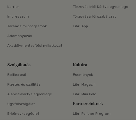
Karrier
Törzsvásárlói Kártya egyenlege
Impresszum
Törzsvásárlói szabályzat
Társadalmi programok
Libri App
Adományozás
Akadálymentesítési nyilatkozat
Szolgáltatás
Kultúra
Boltkereső
Események
Fizetés és szállítás
Libri Magazin
Ajándékkártya egyenlege
Libri Mini Polc
Partnereinknek
Ügyfélszolgálat
E-könyv-segédlet
Libri Partner Program
×
Elállási nyilatkozat
Médiaajánlat