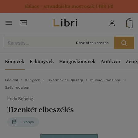
Kulacs / strandtáska most csak 1499 Ft!
Törzsvásárlói Kártya adatai
Részletes keresés
Könyvek
E-könyvek
Hangoskönyvek
Antikvár
Zene,
Főoldal
Könyvek
Gyermek és ifjúsági
Ifjúsági irodalom
Szépirodalom
Frida Schanz
Tizenkét elbeszélés
E-könyv