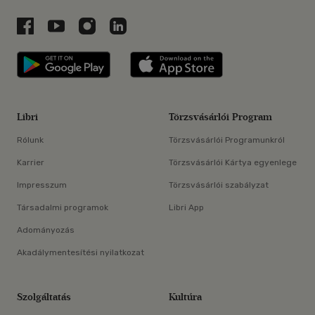
Libri a Facebookon
Libri a Youtube-on
Libri az Instagramon
Libri a LinkedInen
Libri applikáció Szerezd meg: Google P
Libri applikáció 
Libri
Törzsvásárlói Program
Rólunk
Törzsvásárlói Programunkról
Karrier
Törzsvásárlói Kártya egyenlege
Impresszum
Törzsvásárlói szabályzat
Társadalmi programok
Libri App
Adományozás
Akadálymentesítési nyilatkozat
Szolgáltatás
Kultúra