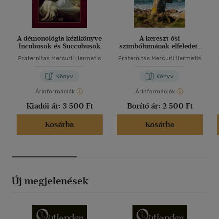
A démonológia kézikönyve
A kereszt ősi
Incubusok és Succubusok
szimbólumának elfeledett
értelme
Fraternitas Mercurii Hermetis
Fraternitas Mercurii Hermetis
Könyv
Könyv
Árinformációk
Árinformációk
Kiadói ár:
3 500 Ft
Borító ár:
2 500 Ft
Kosárba
Kosárba
Új megjelenések