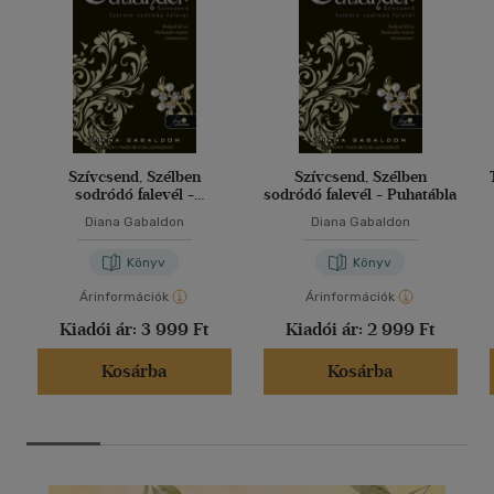
Szívcsend, Szélben
Szívcsend, Szélben
sodródó falevél -
sodródó falevél - Puhatábla
Keménytábla
Diana Gabaldon
Diana Gabaldon
Könyv
Könyv
Árinformációk
Árinformációk
Kiadói ár:
3 999 Ft
Kiadói ár:
2 999 Ft
Kosárba
Kosárba