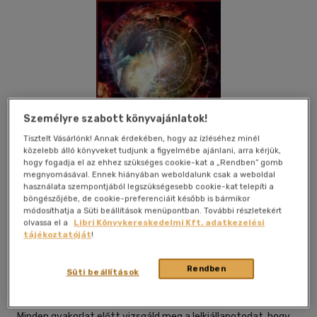
Személyre szabott könyvajánlatok!
Tisztelt Vásárlónk! Annak érdekében, hogy az ízléséhez minél
közelebb álló könyveket tudjunk a figyelmébe ajánlani, arra kérjük,
hogy fogadja el az ehhez szükséges cookie-kat a „Rendben” gomb
megnyomásával. Ennek hiányában weboldalunk csak a weboldal
használata szempontjából legszükségesebb cookie-kat telepíti a
böngészőjébe, de cookie-preferenciáit később is bármikor
módosíthatja a Süti beállítások menüpontban. További részletekért
Kívánságlistához adom
Megosztom
olvassa el a
Libri Könyvkereskedelmi Kft. adatkezelési
tájékoztatóját
!
Rendben
Hermit Könyvkiadó Bt.
|
2020
|
magyar nyelvű
|
puhatáblás,
Süti beállítások
ragasztókötött
|
120 oldal
Minden gyakorlat előtt vizsgáld meg a lelkiállapotodat, hogy