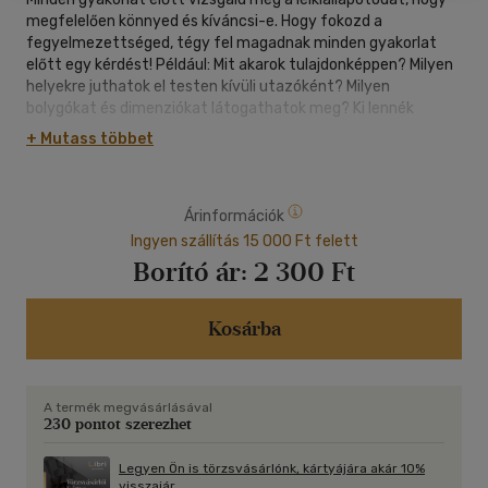
megfelelően könnyed és kíváncsi-e. Hogy fokozd a
fegyelmezettséged, tégy fel magadnak minden gyakorlat
előtt egy kérdést! Például: Mit akarok tulajdonképpen? Milyen
helyekre juthatok el testen kívüli utazóként? Milyen
bolygókat és dimenziókat látogathatok meg? Ki lennék
szívesen? Sosem késő az lenni, aki mindig is akartál lenni!
+ Mutass többet
"Az igazi felfedezőút nem arról szól, hogy új tájakat keresünk
fel, hanem hogy új szemmel látunk."
Árinformációk
Ingyen szállítás 15 000 Ft felett
Borító ár:
2 300 Ft
Kosárba
A termék megvásárlásával
230 pontot szerezhet
Legyen Ön is törzsvásárlónk, kártyájára akár 10%
visszajár.