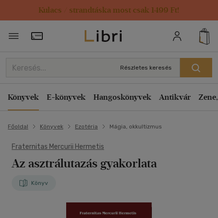
Kulacs / strandtáska most csak 1499 Ft!
Törzsvásárlói Kártya adatai
Részletes keresés
Könyvek
E-könyvek
Hangoskönyvek
Antikvár
Zene,
Főoldal
Könyvek
Ezotéria
Mágia, okkultizmus
Fraternitas Mercurii Hermetis
Az asztrálutazás gyakorlata
Könyv