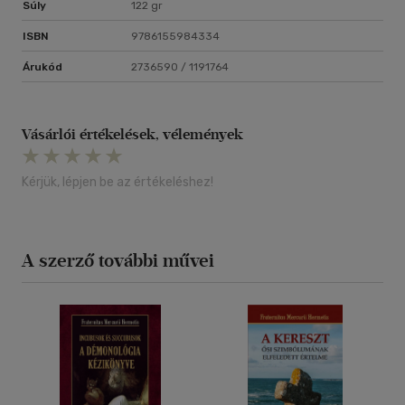
Súly
122 gr
ISBN
9786155984334
Árukód
2736590 / 1191764
Vásárlói értékelések, vélemények
Kérjük, lépjen be az értékeléshez!
A szerző további művei