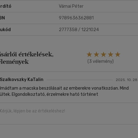
rdító
Várnai Péter
BN
9789636362881
rukód
2777358 / 1221024
ásárlói értékelések,
élemények
(3 vélemény)
Szalkovszky KaTalin
2025. 10. 28
Imádtam a macska beszólásait az emberekre vonatkozóan. Mind
ültek. Elgondolkoztató, érzelmekre ható történet
Kérjük, lépjen be az értékeléshez!