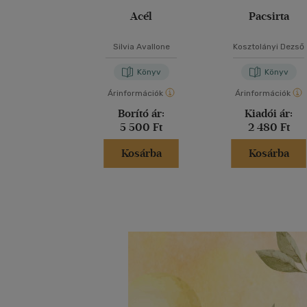
Acél
Pacsirta
Silvia Avallone
Kosztolányi Dezső
Könyv
Könyv
Árinformációk
Árinformációk
Borító ár:
Kiadói ár:
5 500 Ft
2 480 Ft
Kosárba
Kosárba