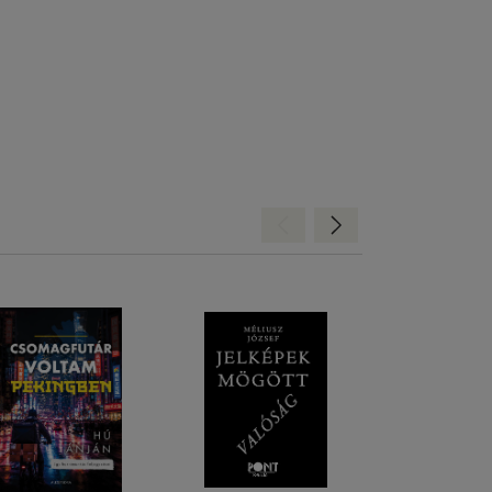
Hátra
Előre