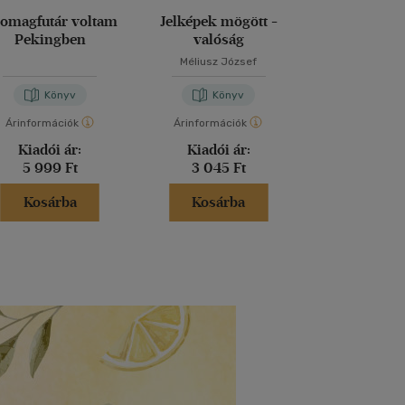
omagfutár voltam
Jelképek mögött -
Magd
Pekingben
valóság
Méliusz József
Nora Bos
Könyv
Könyv
Kön
Árinformációk
Árinformációk
Árinformáci
Kiadói ár:
Kiadói ár:
Kiadói 
5 999 Ft
3 045 Ft
5 999 
Kosárba
Kosárba
Kosár