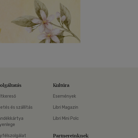
olgáltatás
Kultúra
ltkereső
Események
zetés és szállítás
Libri Magazin
ándékkártya
Libri Mini Polc
yenlege
Partnereinknek
yfélszolgálat