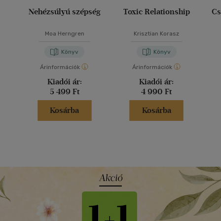
Nehézsúlyú szépség
Toxic Relationship
Cs
Moa Herngren
Krisztian Korasz
Könyv
Könyv
Árinformációk
Árinformációk
Kiadói ár:
Kiadói ár:
5 499 Ft
4 990 Ft
Kosárba
Kosárba