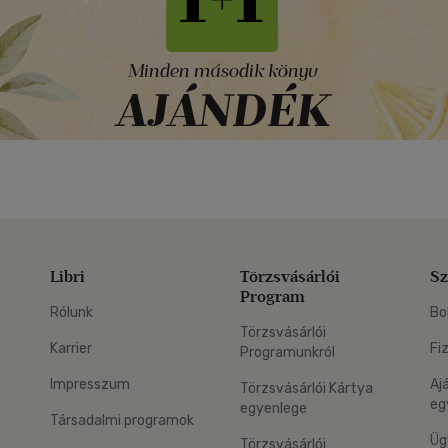
Libri
Törzsvásárlói
Sz
Program
Rólunk
Bo
Törzsvásárlói
Karrier
Fi
Programunkról
Impresszum
Aj
Törzsvásárlói Kártya
eg
egyenlege
Társadalmi programok
Üg
Törzsvásárlói