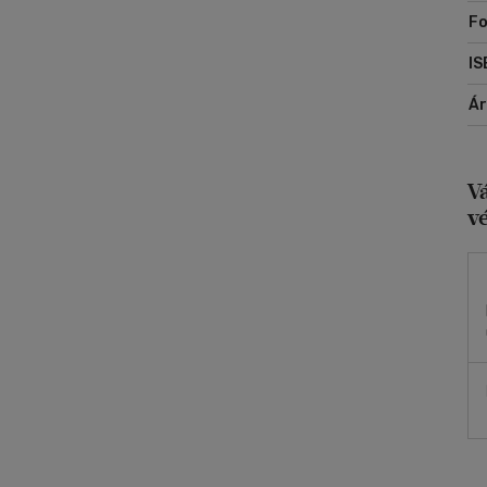
Fo
IS
Á
V
v