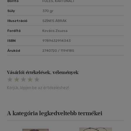
Borító
FÜLES, KARTONÁLT
Súly
370 gr
Illusztráció
SZÍNES ÁBRÁK
Fordító
Kovács Zsuzsa
ISBN
9789632914343
Árukód
2740720 / 1194185
Vásárlói értékelések, vélemények
Kérjük, lépjen be az értékeléshez!
A kategória legkedveltebb termékei