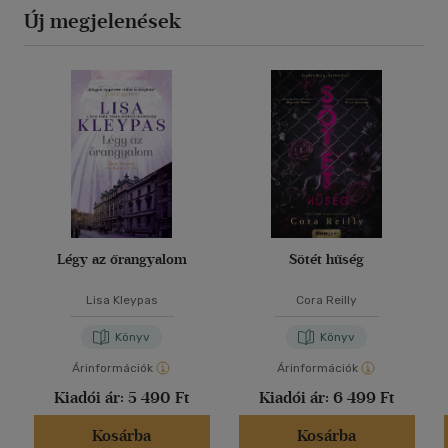
Új megjelenések
Légy az őrangyalom
Sötét hűség
Lisa Kleypas
Cora Reilly
Könyv
Könyv
Árinformációk
Árinformációk
Kiadói ár:
5 490 Ft
Kiadói ár:
6 499 Ft
Kosárba
Kosárba