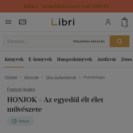
Kulacs / strandtáska most csak 1499 Ft!
Törzsvásárlói Kártya adatai
Részletes keresés
Könyvek
E-könyvek
Hangoskönyvek
Antikvár
Zene,
Főoldal
Könyvek
Társ. tudományok
Pszichológia
Francie Healey
HONJOK
- Az egyedül élt élet
művészete
Könyv