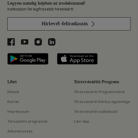
Legyen mindig képben az irodalommal!
Iratkozzon fel legfrissebb híreinkért!
Hírlevél-feliratkozás
Libri a Facebookon
Libri a Youtube-on
Libri az Instagramon
Libri a LinkedInen
Libri applikáció Szerezd meg: Google P
Libri applikáció 
Libri
Törzsvásárlói Program
Rólunk
Törzsvásárlói Programunkról
Karrier
Törzsvásárlói Kártya egyenlege
Impresszum
Törzsvásárlói szabályzat
Társadalmi programok
Libri App
Adományozás