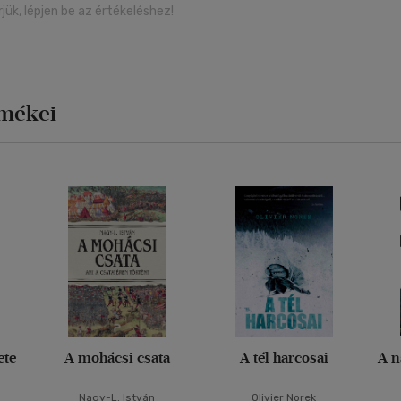
rjük, lépjen be az értékeléshez!
rmékei
ete
A mohácsi csata
A tél harcosai
A n
Nagy-L. István
Olivier Norek