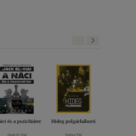
Hátra
Előre
áci és a pszichiáter
Hideg polgárháború
Nagy dipl
Jack El-Hai
Hatos Pál