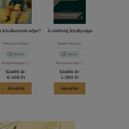
n kiválasztott népe?
A sötétség királysága
A magyar bea
históriás 
Peterecz Zoltán
Robert Burton
Kőbányai J
Könyv
Könyv
Kön
Árinformációk
Árinformációk
Árinformáci
Kiadói ár:
Kiadói ár:
Kiadói 
6 500 Ft
5 200 Ft
5 900 
Kosárba
Kosárba
Kosár