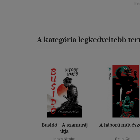
Ké
A kategória legkedveltebb te
Busidó - A szamuráj
A háború művész
útja
Inazo Nitobe
Szun-Ce