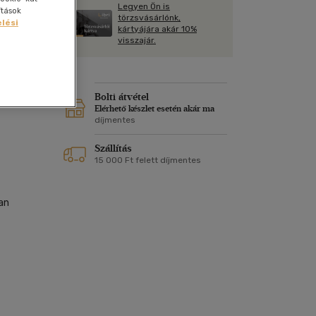
Kártya
Legyen Ön is
Vallás, mitológia
ítások
m
törzsvásárlónk,
lési
Képeslap
kártyájára akár 10%
és Természet
visszajár.
yv
Naptár
k
Papír, írószer
ok
Bolti átvétel
Elérhető készlet esetén akár ma
|
díjmentes
Szállítás
15 000 Ft felett díjmentes
an
en