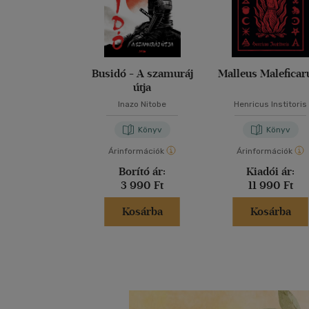
Busidó - A szamuráj
Malleus Malefica
útja
Inazo Nitobe
Henricus Institoris
Könyv
Könyv
Árinformációk
Árinformációk
Borító ár:
Kiadói ár:
3 990 Ft
11 990 Ft
Kosárba
Kosárba