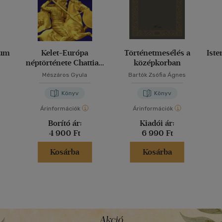
rum
Kelet-Európa
Történetmesélés a
Iste
néptörténete Chattiak
középkorban
és Skythák
Mészáros Gyula
Bartók Zsófia Ágnes
Könyv
Könyv
Árinformációk
Árinformációk
Borító ár:
Kiadói ár:
4 900 Ft
6 990 Ft
Kosárba
Kosárba