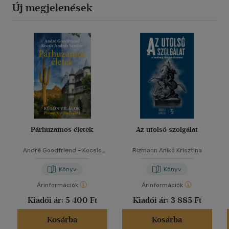
Új megjelenések
Párhuzamos életek
Az utolsó szolgálat
André Goodfriend
-
Kocsis
Rizmann Anikó Krisztina
András Sándor
Könyv
Könyv
Árinformációk
Árinformációk
Kiadói ár:
5 400 Ft
Kiadói ár:
3 885 Ft
Kosárba
Kosárba