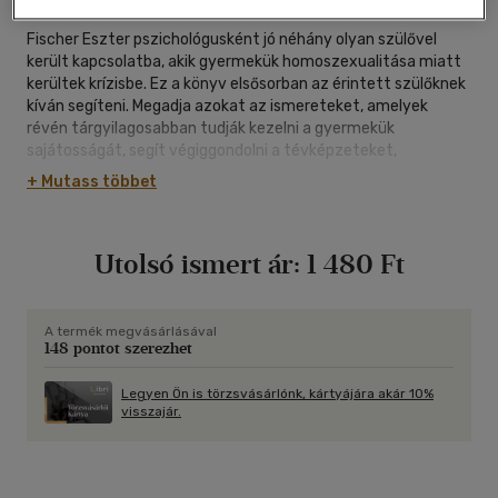
Fischer Eszter pszichológusként jó néhány olyan szülővel
került kapcsolatba, akik gyermekük homoszexualitása miatt
kerültek krízisbe. Ez a könyv elsősorban az érintett szülőknek
kíván segíteni. Megadja azokat az ismereteket, amelyek
révén tárgyilagosabban tudják kezelni a gyermekük
sajátosságát, segít végiggondolni a tévképzeteket,
előítéleteket, és magyarázatokat keres rájuk: mi az oka
+ Mutass többet
makacs fennmaradásuknak. Van kiút: az összeomlott jövőkép
helyén fel lehet építeni egy másikat, amely a gyerek
valóságának megfelel, és amivel a család is együtt tud élni.
Utolsó ismert ár:
1 480 Ft
A termék megvásárlásával
148 pontot szerezhet
Legyen Ön is törzsvásárlónk, kártyájára akár 10%
visszajár.