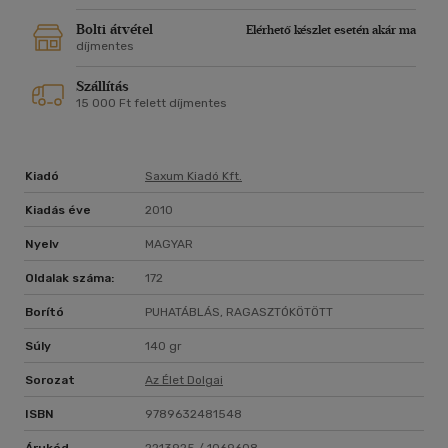
Bolti átvétel
Elérhető készlet esetén akár ma
díjmentes
Szállítás
15 000 Ft felett díjmentes
Kiadó
Saxum Kiadó Kft.
Kiadás éve
2010
Nyelv
MAGYAR
Oldalak száma:
172
Borító
PUHATÁBLÁS, RAGASZTÓKÖTÖTT
Súly
140 gr
Sorozat
Az Élet Dolgai
ISBN
9789632481548
Árukód
2213925 / 1069608