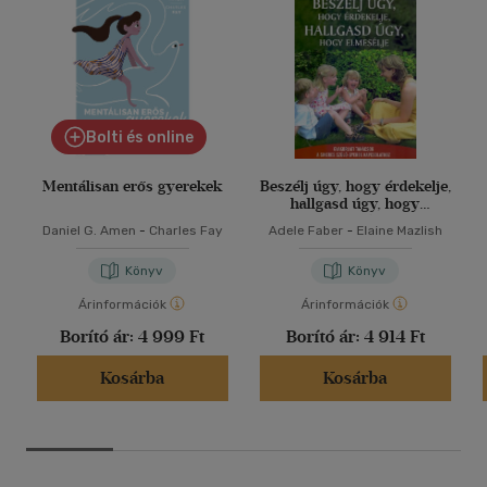
Bolti és online
Mentálisan erős gyerekek
Beszélj úgy, hogy érdekelje,
hallgasd úgy, hogy
elmesélje
Daniel G. Amen
-
Charles Fay
Adele Faber
-
Elaine Mazlish
Könyv
Könyv
Árinformációk
Árinformációk
Borító ár:
4 999 Ft
Borító ár:
4 914 Ft
Kosárba
Kosárba