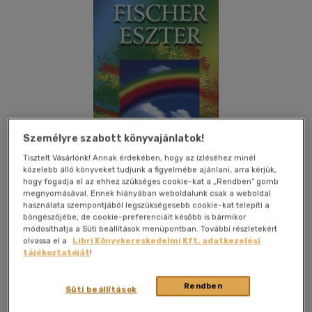
Személyre szabott könyvajánlatok!
Tisztelt Vásárlónk! Annak érdekében, hogy az ízléséhez minél
közelebb álló könyveket tudjunk a figyelmébe ajánlani, arra kérjük,
hogy fogadja el az ehhez szükséges cookie-kat a „Rendben” gomb
megnyomásával. Ennek hiányában weboldalunk csak a weboldal
használata szempontjából legszükségesebb cookie-kat telepíti a
böngészőjébe, de cookie-preferenciáit később is bármikor
módosíthatja a Süti beállítások menüpontban. További részletekért
Kívánságlistához adom
Megosztom
olvassa el a
Libri Könyvkereskedelmi Kft. adatkezelési
tájékoztatóját
!
(1 vélemény)
Rendben
Süti beállítások
Saxum Kiadó Kft.
|
2010
|
magyar nyelvű
|
puhatáblás,
ragasztókötött
|
172 oldal