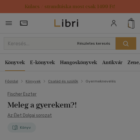
Kulacs / strandtáska most csak 1499 Ft!
Törzsvásárlói Kártya adatai
Részletes keresés
Könyvek
E-könyvek
Hangoskönyvek
Antikvár
Zene,
Főoldal
Könyvek
Család és szülők
Gyermeknevelés
Fischer Eszter
Meleg a gyerekem?!
Az Élet Dolgai sorozat
Könyv