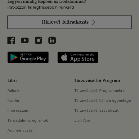
Legyen mindig képben az irodalommal!
Iratkozzon fel legfrissebb híreinkért!
Hírlevél-feliratkozás
Libri a Facebookon
Libri a Youtube-on
Libri az Instagramon
Libri a LinkedInen
Libri applikáció Szerezd meg: Google P
Libri applikáció 
Libri
Törzsvásárlói Program
Rólunk
Törzsvásárlói Programunkról
Karrier
Törzsvásárlói Kártya egyenlege
Impresszum
Törzsvásárlói szabályzat
Társadalmi programok
Libri App
Adományozás