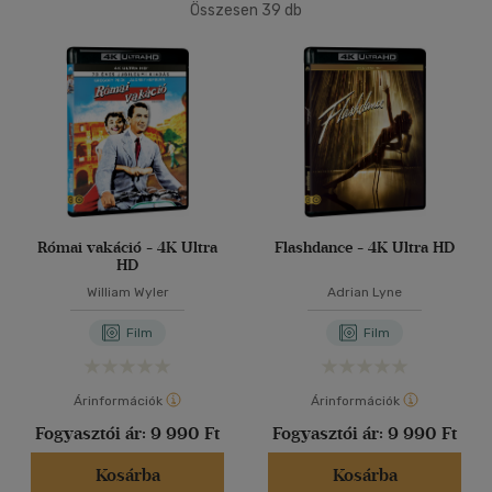
(3)
Összesen
39
db
Felnőtt
(35)
40 db / oldal
Nyelv szerint
Alkalmaz
Magyar
(21)
Vélemény szerint
(5)
Római vakáció - 4K Ultra
Flashdance - 4K Ultra HD
HD
(34)
William Wyler
Adrian Lyne
Film
Film
Alkalmaz
Árinformációk
Árinformációk
Fogyasztói ár:
9 990 Ft
Fogyasztói ár:
9 990 Ft
Kosárba
Kosárba