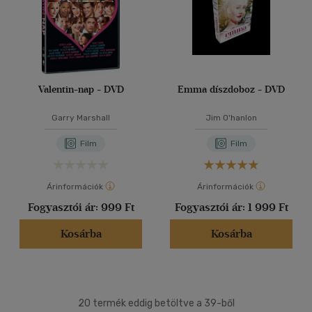
Valentin-nap - DVD
Emma díszdoboz - DVD
Garry Marshall
Jim O'hanlon
Film
Film
Árinformációk
Árinformációk
Fogyasztói ár:
999 Ft
Fogyasztói ár:
1 999 Ft
Kosárba
Kosárba
20 termék eddig betöltve a 39-ből