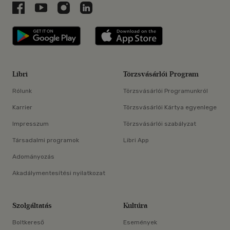
Libri a Facebookon
Libri a Youtube-on
Libri az Instagramon
Libri a LinkedInen
Libri applikáció Szerezd meg: Google P
Libri applikáció 
Libri
Törzsvásárlói Program
Rólunk
Törzsvásárlói Programunkról
Karrier
Törzsvásárlói Kártya egyenlege
Impresszum
Törzsvásárlói szabályzat
Társadalmi programok
Libri App
Adományozás
Akadálymentesítési nyilatkozat
Szolgáltatás
Kultúra
Boltkereső
Események