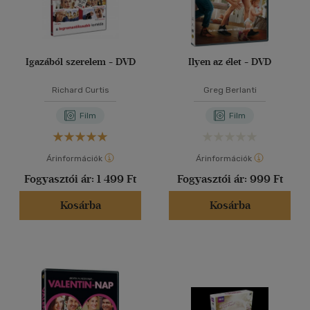
Igazából szerelem - DVD
Ilyen az élet - DVD
Richard Curtis
Greg Berlanti
Film
Film
Árinformációk
Árinformációk
Fogyasztói ár:
1 499 Ft
Fogyasztói ár:
999 Ft
Kosárba
Kosárba