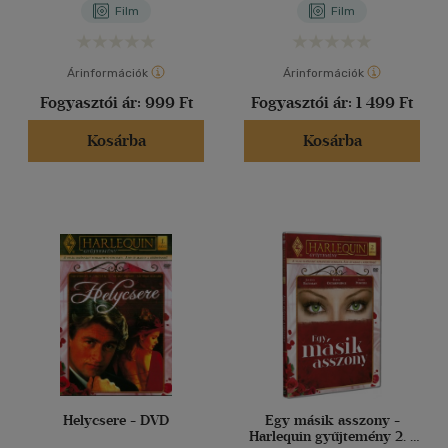
Film
Film
Árinformációk
Árinformációk
Fogyasztói ár:
999 Ft
Fogyasztói ár:
1 499 Ft
Kosárba
Kosárba
Helycsere - DVD
Egy másik asszony -
Harlequin gyűjtemény 2. -