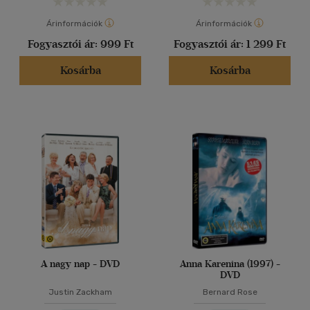
Árinformációk
Árinformációk
Fogyasztói ár:
999 Ft
Fogyasztói ár:
1 299 Ft
Kosárba
Kosárba
A nagy nap - DVD
Anna Karenina (1997) -
DVD
Justin Zackham
Bernard Rose