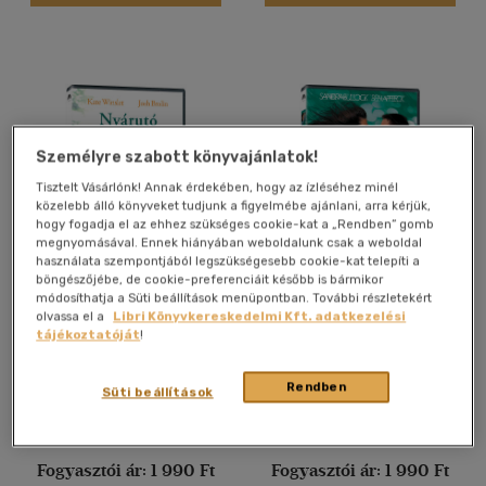
Személyre szabott könyvajánlatok!
Tisztelt Vásárlónk! Annak érdekében, hogy az ízléséhez minél
közelebb álló könyveket tudjunk a figyelmébe ajánlani, arra kérjük,
hogy fogadja el az ehhez szükséges cookie-kat a „Rendben” gomb
megnyomásával. Ennek hiányában weboldalunk csak a weboldal
használata szempontjából legszükségesebb cookie-kat telepíti a
böngészőjébe, de cookie-preferenciáit később is bármikor
Nyárutó - DVD
Mint a hurrikán - DVD
módosíthatja a Süti beállítások menüpontban. További részletekért
olvassa el a
Libri Könyvkereskedelmi Kft. adatkezelési
Jason Reitman
Bronwen Hughes
tájékoztatóját
!
Film
Film
Rendben
Süti beállítások
Árinformációk
Árinformációk
Fogyasztói ár:
1 990 Ft
Fogyasztói ár:
1 990 Ft