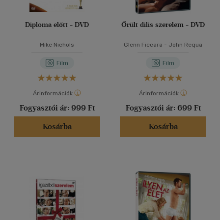
Diploma előtt - DVD
Őrült dilis szerelem - DVD
Mike Nichols
Glenn Ficcara
-
John Requa
Film
Film
Árinformációk
Árinformációk
Fogyasztói ár:
999 Ft
Fogyasztói ár:
699 Ft
Kosárba
Kosárba