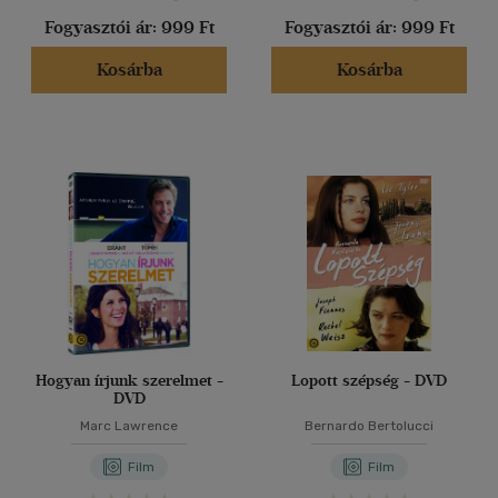
Fogyasztói ár:
999 Ft
Fogyasztói ár:
999 Ft
Kosárba
Kosárba
Hogyan írjunk szerelmet -
Lopott szépség - DVD
DVD
Marc Lawrence
Bernardo Bertolucci
Film
Film