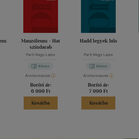
sem
Mauzóleum - Hat
Hadd legyek hűs
színdarab
Parti Nagy Lajos
Parti Nagy Lajos
Könyv
Könyv
Árinformációk
Árinformációk
Borító ár:
Borító ár:
6 999 Ft
7 999 Ft
Kosárba
Kosárba