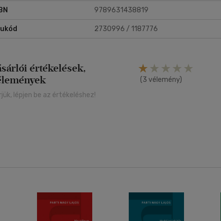
BN
9789631438819
rukód
2730996 / 1187776
ásárlói értékelések,
élemények
(3 vélemény)
rjük, lépjen be az értékeléshez!