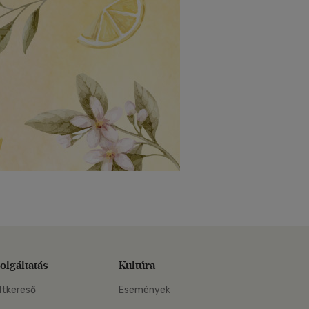
olgáltatás
Kultúra
ltkereső
Események