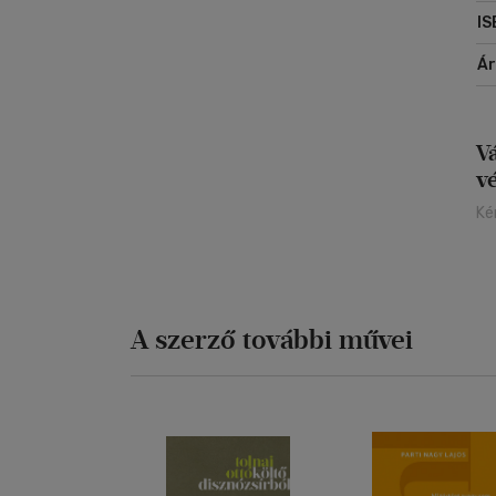
IS
Á
V
v
Ké
A szerző további művei