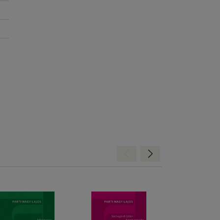
Hátra
Előre