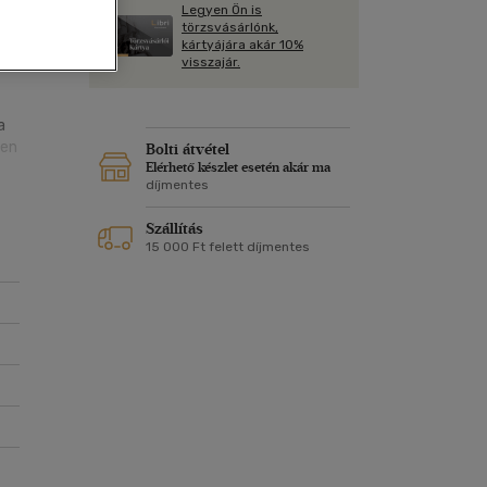
Kártya
Legyen Ön is
Vallás, mitológia
m
törzsvásárlónk,
 és
Képeslap
kártyájára akár 10%
és Természet
visszajár.
yv
Naptár
k
Papír, írószer
a
ok
ben
Bolti átvétel
Elérhető készlet esetén akár ma
díjmentes
z a
z a
Szállítás
nem
15 000 Ft felett díjmentes