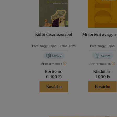
Költő disznózsírból
Mi történt avagy 
Parti Nagy Lajos
-
Tolnai Ottó
Parti Nagy Lajos
Könyv
Könyv
Árinformációk
Árinformációk
Borító ár:
Kiadói ár:
6 499 Ft
4 999 Ft
Kosárba
Kosárba