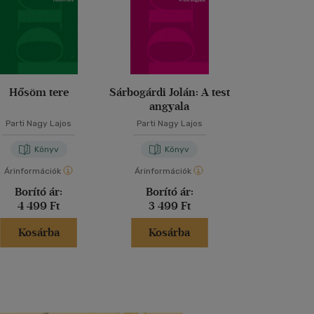
Hősöm tere
Sárbogárdi Jolán: A test
Árnyékporo
angyala
Szakácsk
Parti Nagy Lajos
Parti Nagy Lajos
Beczkóyné Kner Pi
Nagy Laj
Könyv
Könyv
Kön
Árinformációk
Árinformációk
Árinformáci
Borító ár:
Borító ár:
Borító 
4 499 Ft
3 499 Ft
6 499 
Kosárba
Kosárba
Kosár