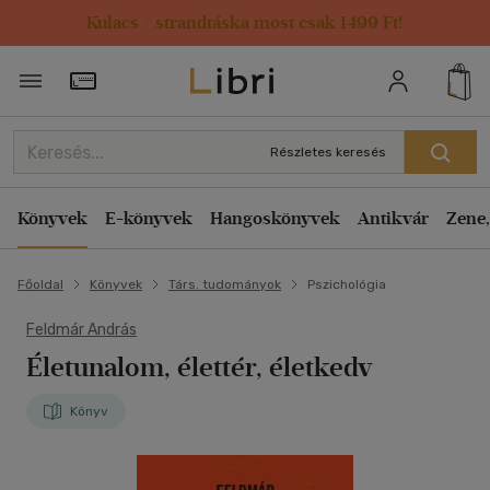
Kulacs / strandtáska most csak 1499 Ft!
Törzsvásárlói Kártya adatai
Részletes keresés
Könyvek
E-könyvek
Hangoskönyvek
Antikvár
Zene,
Főoldal
Könyvek
Társ. tudományok
Pszichológia
Feldmár András
Életunalom, élettér, életkedv
Könyv