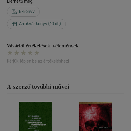
Elérhető még:
E-könyv
Antikvár könyv (10 db)
Vásárlói értékelések, vélemények
Kérjük, lépjen be az értékeléshez!
A szerző további művei