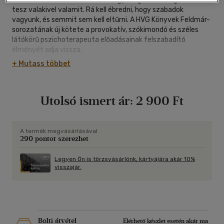
tesz valakivel valamit. Rá kell ébredni, hogy szabadok
vagyunk, és semmit sem kell eltűrni. A HVG Könyvek Feldmár-
sorozatának új kötete a provokatív, szókimondó és széles
látókörű pszichoterapeuta előadásainak felszabadító
élményét adja vissza.
+ Mutass többet
Utolsó ismert ár:
2 900 Ft
A termék megvásárlásával
290 pontot szerezhet
Legyen Ön is törzsvásárlónk, kártyájára akár 10%
visszajár.
Bolti átvétel
Elérhető készlet esetén akár ma