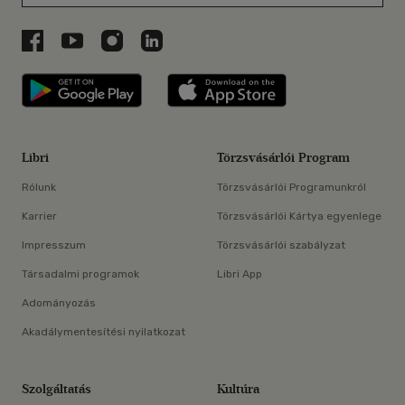
Libri a Facebookon
Libri a Youtube-on
Libri az Instagramon
Libri a LinkedInen
Libri applikáció Szerezd meg: Google P
Libri applikáció 
Libri
Törzsvásárlói Program
Rólunk
Törzsvásárlói Programunkról
Karrier
Törzsvásárlói Kártya egyenlege
Impresszum
Törzsvásárlói szabályzat
Társadalmi programok
Libri App
Adományozás
Akadálymentesítési nyilatkozat
Szolgáltatás
Kultúra