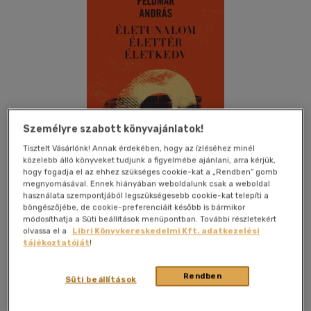
Személyre szabott könyvajánlatok!
Tisztelt Vásárlónk! Annak érdekében, hogy az ízléséhez minél
közelebb álló könyveket tudjunk a figyelmébe ajánlani, arra kérjük,
hogy fogadja el az ehhez szükséges cookie-kat a „Rendben” gomb
megnyomásával. Ennek hiányában weboldalunk csak a weboldal
használata szempontjából legszükségesebb cookie-kat telepíti a
böngészőjébe, de cookie-preferenciáit később is bármikor
Kívánságlistához adom
Megosztom
módosíthatja a Süti beállítások menüpontban. További részletekért
olvassa el a
Libri Könyvkereskedelmi Kft. adatkezelési
tájékoztatóját
!
Hvg Könyvek
|
2014
|
magyar nyelvű
|
cérnafűzött,
Rendben
keménytáblás
|
136 oldal
Süti beállítások
Soha semmi sem történik csak úgy magától. Mindig valaki