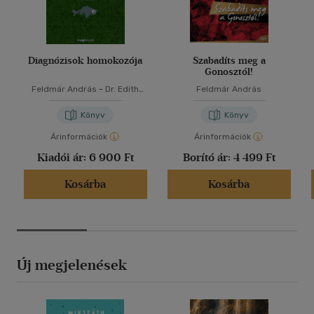
Diagnózisok homokozója
Szabadíts meg a
Gonosztól!
Feldmár András
-
Dr. Edith
Feldmár András
Kröber
Könyv
Könyv
Árinformációk
Árinformációk
Kiadói ár:
6 900 Ft
Borító ár:
4 499 Ft
Kosárba
Kosárba
Új megjelenések