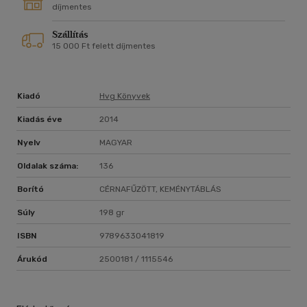
díjmentes
Szállítás
15 000 Ft felett díjmentes
Kiadó
Hvg Könyvek
Kiadás éve
2014
Nyelv
MAGYAR
Oldalak száma:
136
Borító
CÉRNAFŰZÖTT, KEMÉNYTÁBLÁS
Súly
198 gr
ISBN
9789633041819
Árukód
2500181 / 1115546