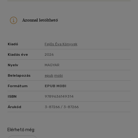
Azonnal letölthető
Kiadó
Fejős Éva Könyvek
Kiadás éve
2026
Nyelv
MAGYAR
Belelapozás
epub
mobi
Formátum
EPUB
MOBI
ISBN
9789636149314
Árukód
3-87266 / 3-87266
Elérhető még: