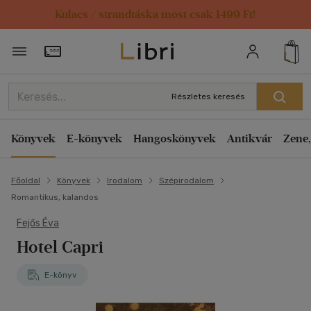
Kulacs / strandtáska most csak 1499 Ft!
Törzsvásárlói Kártya adatai
Részletes keresés
Könyvek
E-könyvek
Hangoskönyvek
Antikvár
Zene,
Főoldal
Könyvek
Irodalom
Szépirodalom
Romantikus, kalandos
Fejős Éva
Hotel Capri
E-könyv