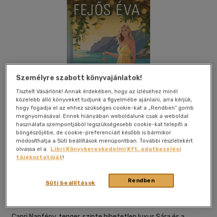
Személyre szabott könyvajánlatok!
Tisztelt Vásárlónk! Annak érdekében, hogy az ízléséhez minél
közelebb álló könyveket tudjunk a figyelmébe ajánlani, arra kérjük,
hogy fogadja el az ehhez szükséges cookie-kat a „Rendben” gomb
megnyomásával. Ennek hiányában weboldalunk csak a weboldal
használata szempontjából legszükségesebb cookie-kat telepíti a
böngészőjébe, de cookie-preferenciáit később is bármikor
módosíthatja a Süti beállítások menüpontban. További részletekért
olvassa el a
Libri Könyvkereskedelmi Kft. adatkezelési
tájékoztatóját
!
Beleolvasok
Kívánságlistához adom
Megosztom
Rendben
Süti beállítások
Fejős Éva Könyvek
|
2026
|
magyar nyelvű
Capri.Napfény, tenger, szinte hihetetlen luxus.Sára és a