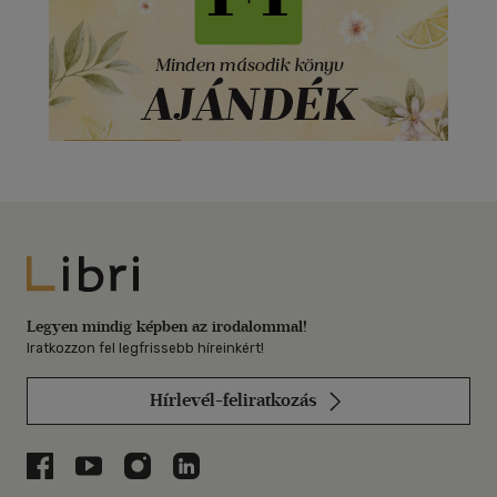
Libri
Legyen mindig képben az irodalommal!
Iratkozzon fel legfrissebb híreinkért!
Hírlevél-feliratkozás
Libri a Facebookon
Libri a Youtube-on
Libri az Instagramon
Libri a LinkedInen