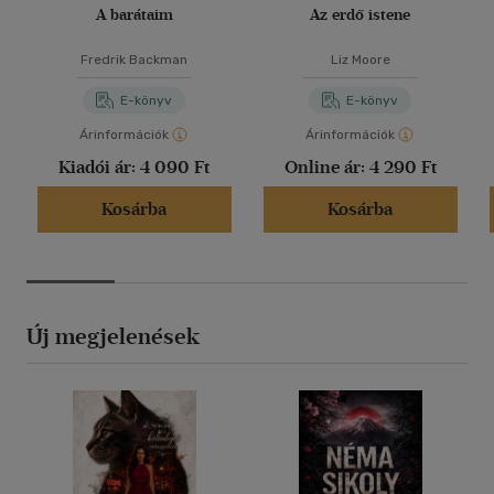
A barátaim
Az erdő istene
Fredrik Backman
Liz Moore
E-könyv
E-könyv
Árinformációk
Árinformációk
Kiadói ár:
4 090 Ft
Online ár:
4 290 Ft
Kosárba
Kosárba
Új megjelenések