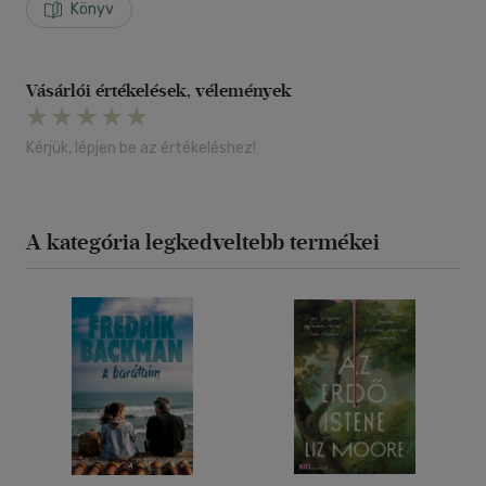
Könyv
Vásárlói értékelések, vélemények
Kérjük, lépjen be az értékeléshez!
A kategória legkedveltebb termékei