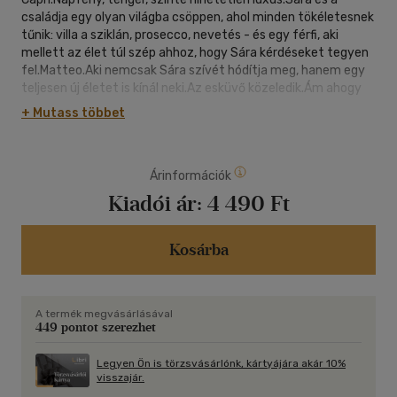
családja egy olyan világba csöppen, ahol minden tökéletesnek
tűnik: villa a sziklán, prosecco, nevetés - és egy férfi, aki
mellett az élet túl szép ahhoz, hogy Sára kérdéseket tegyen
fel.Matteo.Aki nemcsak Sára szívét hódítja meg, hanem egy
teljesen új életet is kínál neki.Az esküvő közeledik.Ám ahogy
telnek a napok, egyre furcsább lesz minden - és Sára ráébred,
+ Mutass többet
hogy egy olyan történet középpontjában áll, amelynek nem
minden szereplője az, akinek látszik.És onnantól már nem
csupán a jövője a tét.Fejős Éva új regénye a napsütötte Capri
Árinformációk
szigetére repíti az olvasót, ahol a romantika, az olasz
életérzés és a családi titkok egy filmszerű regénnyé állnak
Kiadói ár:
4 490 Ft
össze. A Hotel Capri egyszerre nyári utazás, szerelmi
történet és titokzatos lélektani játék, sodró jelenetekkel,
különleges hangulattal és olyan szereplőkkel, akik még sokáig
Kosárba
ott maradnak velünk az utolsó oldal elolvasása után is.
A termék megvásárlásával
449 pontot szerezhet
Legyen Ön is törzsvásárlónk, kártyájára akár 10%
visszajár.