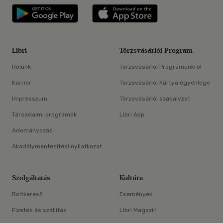
Libri applikáció Szerezd meg: Google P
Libri applikáció 
Libri
Törzsvásárlói Program
Rólunk
Törzsvásárlói Programunkról
Karrier
Törzsvásárlói Kártya egyenlege
Impresszum
Törzsvásárlói szabályzat
Társadalmi programok
Libri App
Adományozás
Akadálymentesítési nyilatkozat
Szolgáltatás
Kultúra
Boltkereső
Események
Fizetés és szállítás
Libri Magazin