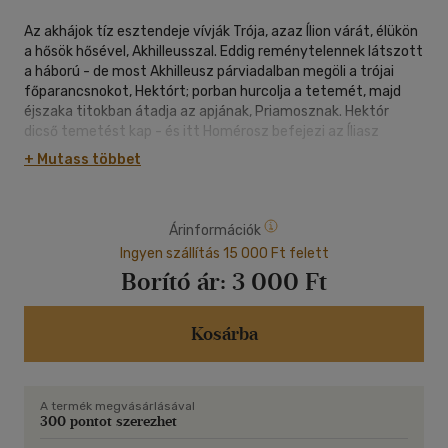
Az akhájok tíz esztendeje vívják Trója, azaz Ílion várát, élükön
a hősök hősével, Akhilleusszal. Eddig reménytelennek látszott
a háború - de most Akhilleusz párviadalban megöli a trójai
főparancsnokot, Hektórt; porban hurcolja a tetemét, majd
éjszaka titokban átadja az apjának, Priamosznak. Hektór
dicső temetést kap - és itt Homérosz befejezi az Íliasz
történetét.
+ Mutass többet
Amikor tíz év múlva a vár bevevője, Odüsszeusz elmeséli
kalandjait, már így kezdi: Ílion aljáról a kikón nép
Árinformációk
Iszmaroszához vitt el a szél...
Ingyen szállítás 15 000 Ft felett
De mi történt közben? Hogy' vette be Odüsszeusz a várat, mi
Borító ár:
3 000 Ft
lett a trójaiak és az akhájok sorsa, hová lett a világszép
Helené királyné elrablója, az istennők felett ítélkező Parisz?
Ezt követi végig Fehér Bence regénye, melynek második
Kosárba
kötete - immár Akhilleusz halála után - Trója titkos
szentségének megkaparintásáig és a hírhedett Faló
építésének megkezdéséig meséli el az eseményeket.
A termék megvásárlásával
300 pontot szerezhet