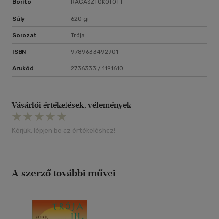
Borító
RAGASZTÓKÖTÖTT
Súly
620 gr
Sorozat
Trója
ISBN
9789633492901
Árukód
2736333 / 1191610
Vásárlói értékelések, vélemények
Kérjük, lépjen be az értékeléshez!
A szerző további művei