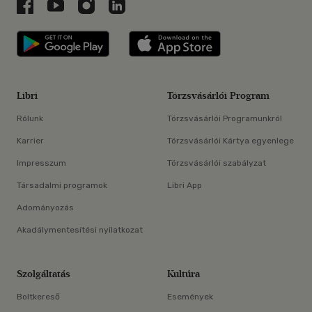
Libri a Facebookon
Libri a Youtube-on
Libri az Instagramon
Libri a LinkedInen
Libri applikáció Szerezd meg: Google P
Libri applikáció 
Libri
Törzsvásárlói Program
Rólunk
Törzsvásárlói Programunkról
Karrier
Törzsvásárlói Kártya egyenlege
Impresszum
Törzsvásárlói szabályzat
Társadalmi programok
Libri App
Adományozás
Akadálymentesítési nyilatkozat
Szolgáltatás
Kultúra
Boltkereső
Események