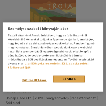
Személyre szabott könyvajánlatok!
Tisztelt Vásárlónk! Annak érdekében, hogy az ízléséhez minél
közelebb álló könyveket tudjunk a figyelmébe ajánlani, arra kérjük,
hogy fogadja el az ehhez szükséges cookie-kat a „Rendben” gomb
megnyomásával. Ennek hiányában weboldalunk csak a weboldal
használata szempontjából legszükségesebb cookie-kat telepíti a
böngészőjébe, de cookie-preferenciáit később is bármikor
módosíthatja a Süti beállítások menüpontban. További részletekért
olvassa el a
Libri Könyvkereskedelmi Kft. adatkezelési
tájékoztatóját
!
Rendben
Süti beállítások
Kívánságlistához adom
Megosztom
Holnap Kiadó Kft.
|
2020
|
magyar nyelvű
|
ragasztókötött
|
544 oldal