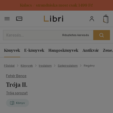
Kulacs / strandtáska most csak 1499 Ft!
Törzsvásárlói Kártya adatai
Részletes keresés
Könyvek
E-könyvek
Hangoskönyvek
Antikvár
Zene,
Főoldal
Könyvek
Irodalom
Szépirodalom
Regény
Fehér Bence
Trója II.
Trója sorozat
Könyv