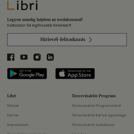
Libri
Legyen mindig képben az irodalommal!
Iratkozzon fel legfrissebb híreinkért!
Hírlevél-feliratkozás
Libri a Facebookon
Libri a Youtube-on
Libri az Instagramon
Libri a LinkedInen
Libri applikáció Szerezd meg: Google P
Libri applikáció 
Libri
Törzsvásárlói Program
Rólunk
Törzsvásárlói Programunkról
Karrier
Törzsvásárlói Kártya egyenlege
Impresszum
Törzsvásárlói szabályzat