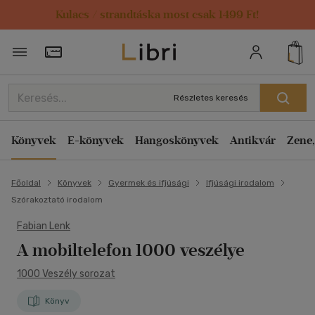
Kulacs / strandtáska most csak 1499 Ft!
Törzsvásárlói Kártya adatai
Részletes keresés
Könyvek
E-könyvek
Hangoskönyvek
Antikvár
Zene,
Főoldal
Könyvek
Gyermek és ifjúsági
Ifjúsági irodalom
Szórakoztató irodalom
Fabian Lenk
A mobiltelefon 1000 veszélye
1000 Veszély sorozat
Könyv