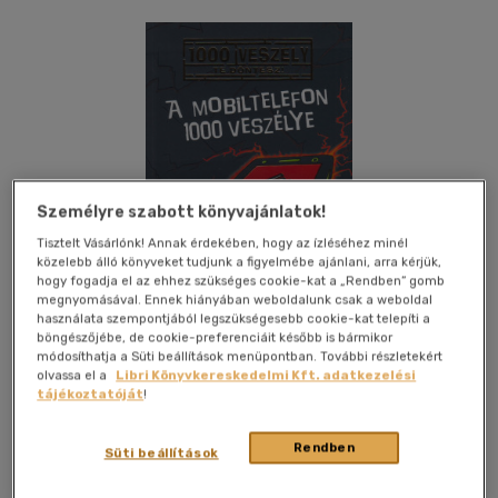
Személyre szabott könyvajánlatok!
Tisztelt Vásárlónk! Annak érdekében, hogy az ízléséhez minél
közelebb álló könyveket tudjunk a figyelmébe ajánlani, arra kérjük,
hogy fogadja el az ehhez szükséges cookie-kat a „Rendben” gomb
megnyomásával. Ennek hiányában weboldalunk csak a weboldal
használata szempontjából legszükségesebb cookie-kat telepíti a
böngészőjébe, de cookie-preferenciáit később is bármikor
módosíthatja a Süti beállítások menüpontban. További részletekért
olvassa el a
Libri Könyvkereskedelmi Kft. adatkezelési
tájékoztatóját
!
Kívánságlistához adom
Megosztom
Rendben
Süti beállítások
Scolar Kiadó Kft.
|
2023
|
magyar nyelvű
|
puhatáblás
|
116