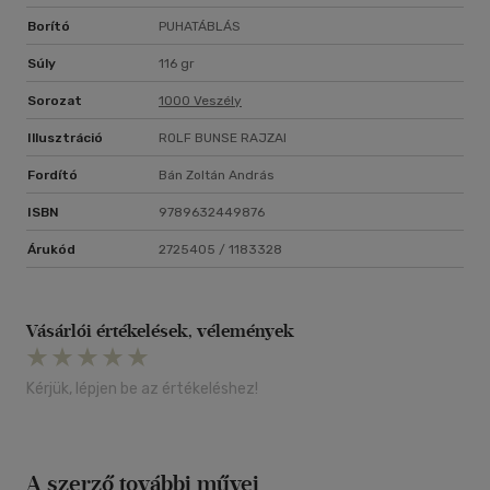
Borító
PUHATÁBLÁS
Súly
116 gr
Sorozat
1000 Veszély
Illusztráció
ROLF BUNSE RAJZAI
Fordító
Bán Zoltán András
ISBN
9789632449876
Árukód
2725405 / 1183328
Vásárlói értékelések, vélemények
Kérjük, lépjen be az értékeléshez!
A szerző további művei