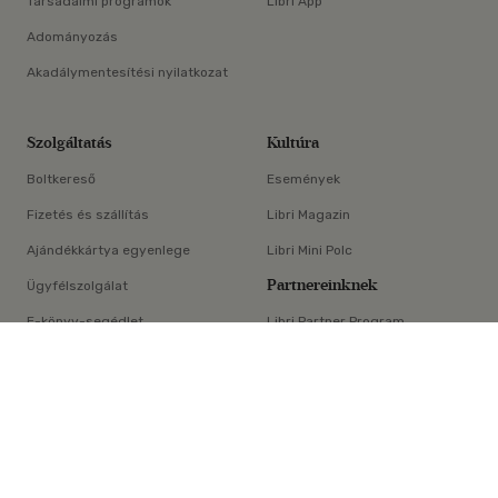
Társadalmi programok
Libri App
Adományozás
Akadálymentesítési nyilatkozat
Szolgáltatás
Kultúra
Boltkereső
Események
Fizetés és szállítás
Libri Magazin
Ajándékkártya egyenlege
Libri Mini Polc
Partnereinknek
Ügyfélszolgálat
E-könyv-segédlet
Libri Partner Program
×
Elállási nyilatkozat
Médiaajánlat
ÁSZF
Adatvédelem
Oldaltérkép
Süti beállítások
© Libri Könyvkereskedelmi Kft. Minden jog fenntartva!