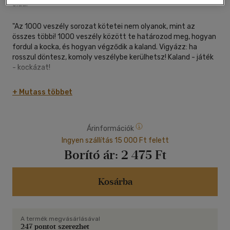
oldal
"Az 1000 veszély sorozat kötetei nem olyanok, mint az
összes többi! 1000 veszély között te határozod meg, hogyan
fordul a kocka, és hogyan végződik a kaland. Vigyázz: ha
rosszul döntesz, komoly veszélybe kerülhetsz! Kaland - játék
- kockázat!
Sokan azt gondolják, hogy egy mobil csak telefonálásra jó.
+ Mutass többet
Hát a tiéd semmiképpen sem! De nem könnyű dolog
választani. Éjszakai kincskereső játékra használod a
telefonodat? Ahol a fődíj egy vadonatúj okostelefon? Vagy
Árinformációk
lefilmezel a mobiloddal egy veszélyes bűnözőkből álló
bandát?
Ingyen szállítás 15 000 Ft felett
Te döntesz!"
Borító ár:
2 475 Ft
Kosárba
A termék megvásárlásával
247 pontot szerezhet