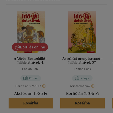
Bolti és online
A Vörös Bosszúálló -
Az athéni arany istennő -
Idődetektívek 4.
Idődetektívek 27.
Fabian Lenk
Fabian Lenk
Könyv
Könyv
Borító ár:
2 975 Ft
Árinformációk
Akciós ár:
1 785 Ft
Borító ár:
2 975 Ft
Kosárba
Kosárba