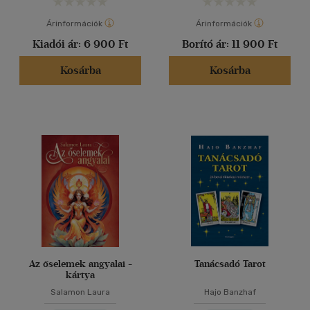
Árinformációk
Árinformációk
Kiadói ár:
6 900 Ft
Borító ár:
11 900 Ft
Kosárba
Kosárba
Az őselemek angyalai -
Tanácsadó Tarot
kártya
Salamon Laura
Hajo Banzhaf