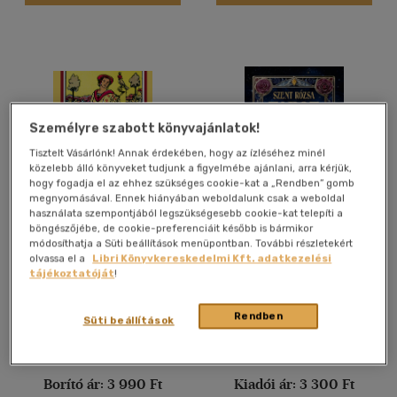
(2)
(2)
(51)
Személyre szabott könyvajánlatok!
Alkalmaz
Tisztelt Vásárlónk! Annak érdekében, hogy az ízléséhez minél
közelebb álló könyveket tudjunk a figyelmébe ajánlani, arra kérjük,
hogy fogadja el az ehhez szükséges cookie-kat a „Rendben” gomb
megnyomásával. Ennek hiányában weboldalunk csak a weboldal
használata szempontjából legszükségesebb cookie-kat telepíti a
böngészőjébe, de cookie-preferenciáit később is bármikor
Tarot kézikönyv
A szent rózsa Tarot
módosíthatja a Süti beállítások menüpontban. További részletekért
olvassa el a
Libri Könyvkereskedelmi Kft. adatkezelési
Hajo Banzhaf
Johanna Sherman
tájékoztatóját
!
Könyv
Könyv
Rendben
Süti beállítások
Árinformációk
Árinformációk
Borító ár:
3 990 Ft
Kiadói ár:
3 300 Ft