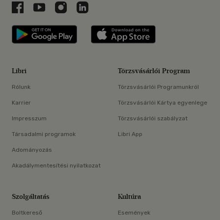
Libri a Facebookon
Libri a Youtube-on
Libri az Instagramon
Libri a LinkedInen
Libri applikáció Szerezd meg: Google P
Libri applikáció 
Libri
Törzsvásárlói Program
Rólunk
Törzsvásárlói Programunkról
Karrier
Törzsvásárlói Kártya egyenlege
Impresszum
Törzsvásárlói szabályzat
Társadalmi programok
Libri App
Adományozás
Akadálymentesítési nyilatkozat
Szolgáltatás
Kultúra
Boltkereső
Események