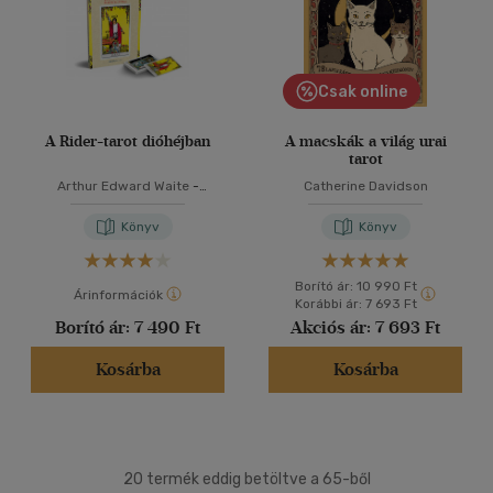
Csak online
A Rider-tarot dióhéjban
A macskák a világ urai
tarot
Arthur Edward Waite
-
Catherine Davidson
Schneider Marita
Könyv
Könyv
Borító ár:
10 990 Ft
Árinformációk
Korábbi ár:
7 693 Ft
Borító ár:
7 490 Ft
Akciós ár:
7 693 Ft
Kosárba
Kosárba
20 termék eddig betöltve a 65-ből