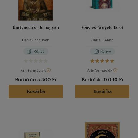
Kártyavetés, de hogyan
Fény és Árnyék Tarot
Carla Ferguson
Chris - Anne
Könyv
Könyv
Árinformációk
Árinformációk
Borító ár:
5 300 Ft
Borító ár:
9 990 Ft
Kosárba
Kosárba