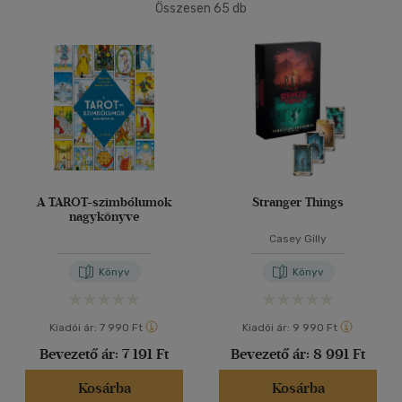
2500 Ft - 4500 Ft
(27)
Összesen
65
db
40 db / oldal
4500 Ft felett
(28)
Korosztály szerint
Alkalmaz
Felnőtt
(65)
Nyelv szerint
A TAROT-szimbólumok
Stranger Things
Magyar
(61)
nagykönyve
Casey Gilly
Angol
(1)
Francia
(1)
Könyv
Könyv
Olasz
(2)
Kiadói ár:
7 990 Ft
Kiadói ár:
9 990 Ft
Bevezető ár:
7 191 Ft
Bevezető ár:
8 991 Ft
Vélemény szerint
(10)
Kosárba
Kosárba