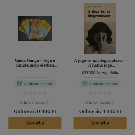
Gjána Ganga - Jóga a
A jóga és az idegrendszer -
mindennapi életben
A hatha jóga
magazin 20-29. szám
idegtudománya - A laja
SZERZŐ Dr. Vígh Béla
jóga és a vegetatív
SZERKESZTŐ Bíró Sándor
idegrendszer - A szellemi
LEKTOR Dr. Kunos Ferenc Dr.
Antikvár partner
Antikvár partner
jóga és a magasabb rendű
Ádám György Dr. Molnár
idegműködés -
Sándor
Idegrendszerijóga-tréning
Fekete-fehér ábrákkal,
Árinformációk
Árinformációk
fotókkal illusztrálva.
Online ár:
9 990 Ft
Online ár:
4 990 Ft
Kosárba
Kosárba