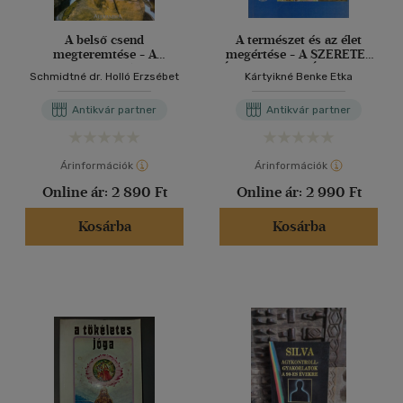
A belső csend
A természet és az élet
megteremtése - A
megértése - A SZERETET
szellemvilág
ÉS A SZENVEDÉSMENTES
Schmidtné dr. Holló Erzsébet
Kártyikné Benke Etka
ÉLNITUDÁS MŰVÉSZETE
/ ÉLETRECEPTKÖNYV II. /
Antikvár partner
Antikvár partner
LÉLEGZÜNK ÉS
LÉTEZÜNK
Árinformációk
Árinformációk
Online ár:
2 890 Ft
Online ár:
2 990 Ft
Kosárba
Kosárba