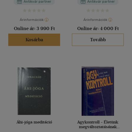
Antikvár partner
Antikvár partner
öngyógyítás és gyógyítás
döbbenetes módja (2mű)
Árinformációk
Árinformációk
Online ár:
3 990 Ft
Online ár:
4 000 Ft
Kosárba
Tovább
Áhi-jóga meditáció
Agykontroll - Életünk
megváltoztatásának
döbbenetes módja