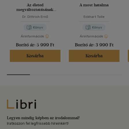
Az életed
A most hatalma
megváltoztatásának
könyve
Dr. Dittrich Ernő
Eckhart Tolle
Könyv
Könyv
Árinformációk
Árinformációk
Borító ár:
5 999 Ft
Borító ár:
3 990 Ft
Kosárba
Kosárba
Libri
Legyen mindig képben az irodalommal!
Iratkozzon fel legfrissebb híreinkért!