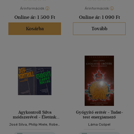
Árinformációk
Árinformációk
Online ár:
1 500 Ft
Online ár:
1 090 Ft
Kosárba
Tovább
Agykontroll Silva
Gyógyító erőtér - Tudat-
módszerével - Életünk
test energiamező
megváltoztatásának
José Silva, Philip Miele, Robert
Láma Csöpel
döbbenetes módja +
Stone
Gyógyíthatsz - Az