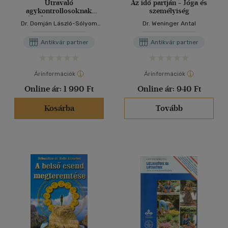
Útravaló
Az idő partján - Jóga és
agykontrollosoknak
személyiség
(külföldi és magyar
Dr. Domján László-Sólyom
Dr. Weninger Antal
agykontrollosok tanácsai)
Ildikó (szerk.)
Antikvár partner
Antikvár partner
Árinformációk
Árinformációk
Online ár:
1 990 Ft
Online ár:
940 Ft
Kosárba
Tovább