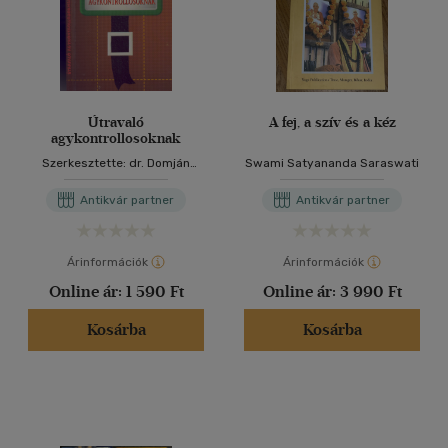
Útravaló
A fej, a szív és a kéz
agykontrollosoknak
Szerkesztette: dr. Domján
Swami Satyananda Saraswati
László és Sólyom Ildikó
Antikvár partner
Antikvár partner
Árinformációk
Árinformációk
Online ár:
1 590 Ft
Online ár:
3 990 Ft
Kosárba
Kosárba