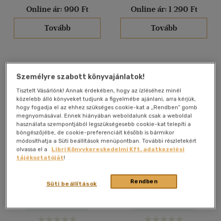
(18)
Online ár:
990 Ft
Online ár:
1 290 Ft
(3)
Tovább
Tovább
(2)
(3)
(925)
Személyre szabott könyvajánlatok!
Tisztelt Vásárlónk! Annak érdekében, hogy az ízléséhez minél
Alkalmaz
közelebb álló könyveket tudjunk a figyelmébe ajánlani, arra kérjük,
hogy fogadja el az ehhez szükséges cookie-kat a „Rendben” gomb
megnyomásával. Ennek hiányában weboldalunk csak a weboldal
használata szempontjából legszükségesebb cookie-kat telepíti a
böngészőjébe, de cookie-preferenciáit később is bármikor
módosíthatja a Süti beállítások menüpontban. További részletekért
olvassa el a
Libri Könyvkereskedelmi Kft. adatkezelési
tájékoztatóját
!
Jóga és meditáció
Agykontroll mesterfokon
(Gunagriha előadásaiból)
(nem csak) az üzleti
életben
Rendben
Süti beállítások
Gunagriha
Silva-Stone
Antikvár partner
Antikvár partner