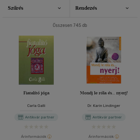
(313)
Szűrés
Rendezés
4500 Ft felett
(292)
40 db / oldal
Összesen
745
db
Korosztály szerint
Alkalmaz
Gyermek
(1)
3 - 6 év
(1)
Felnőtt
(252)
Nyelv szerint
Magyar
(260)
Fiatalító jóga
Mondj le róla és... nyerj!
Német
(2)
Carla Galli
Dr. Karin Lindinger
Antikvár partner
Antikvár partner
Vélemény szerint
(43)
Árinformációk
Árinformációk