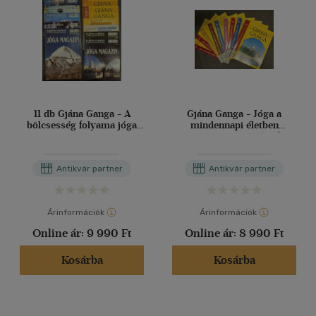
11 db Gjána Ganga - A
Gjána Ganga - Jóga a
bölcsesség folyama jóga
mindennapi életben
magazin
magazin 30-39. szám (32.
szám hiányzik!)
Antikvár partner
Antikvár partner
Árinformációk
Árinformációk
Online ár:
9 990 Ft
Online ár:
8 990 Ft
Kosárba
Kosárba