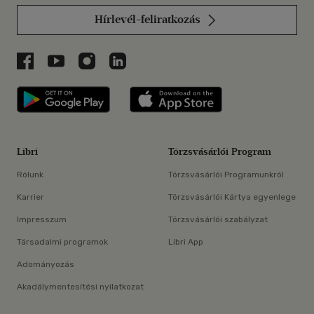
Hírlevél-feliratkozás
Libri a Facebookon
Libri a Youtube-on
Libri az Instagramon
Libri a LinkedInen
Libri applikáció Szerezd meg: Google P
Libri applikáció 
Libri
Törzsvásárlói Program
Rólunk
Törzsvásárlói Programunkról
Karrier
Törzsvásárlói Kártya egyenlege
Impresszum
Törzsvásárlói szabályzat
Társadalmi programok
Libri App
Adományozás
Akadálymentesítési nyilatkozat