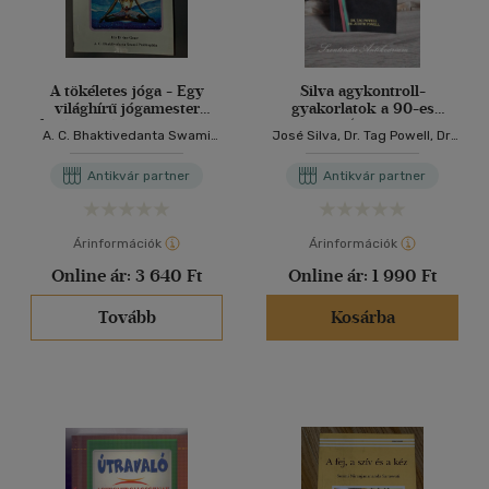
A tökéletes jóga - Egy
Silva agykontroll-
világhírű jógamester
gyakorlatok a 90-es
feltárja a jóga igazi titkait
évekre (Silva Mind
A. C. Bhaktivedanta Swami
José Silva, Dr. Tag Powell, Dr.
(A. C. Bhaktivedanta Swami
Mastery for the 90's) -
Prabhupáda
Judith Powell, Simon Irén
Prabhupádamegmagyarázza,
Szászi József fordításában
(szerk.), Szászi József (ford.),
Antikvár partner
Antikvár partner
hogy az ősi jóga a testi
Dr. Veér András (lektor)
gyakorlatokon túl, a
Legfelsőbbel való
szeretetteljes egyesülésben
Árinformációk
Árinformációk
rejlik)
Online ár:
3 640 Ft
Online ár:
1 990 Ft
Tovább
Kosárba