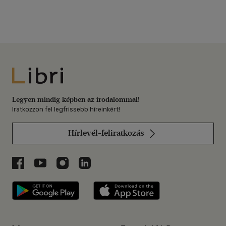
Libri
Legyen mindig képben az irodalommal!
Iratkozzon fel legfrissebb híreinkért!
Hírlevél-feliratkozás
Libri a Facebookon
Libri a Youtube-on
Libri az Instagramon
Libri a LinkedInen
Libri applikáció Szerezd meg: Google P
Libri applikáció 