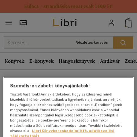
Kulacs / strandtáska most csak 1499 Ft!
Törzsvásárlói Kártya adatai
Részletes keresés
Könyvek
E-könyvek
Hangoskönyvek
Antikvár
Zene,
Főoldal
Személyre szabott könyvajánlatok!
Tisztelt Vásárlónk! Annak érdekében, hogy az ízléséhez minél
Jóga a mindennapi életben
közelebb álló könyveket tudjunk a figyelmébe ajánlani, arra kérjük,
hogy fogadja el az ehhez szükséges cookie-kat a „Rendben” gomb
megnyomásával. Ennek hiányában weboldalunk csak a weboldal
Swami Niranjanananda Saraswati
használata szempontjából legszükségesebb cookie-kat telepíti a
böngészőjébe, de cookie-preferenciáit később is bármikor
módosíthatja a Süti beállítások menüpontban. További részletekért
Antikvár könyv (2db)
olvassa el a
Libri Könyvkereskedelmi Kft. adatkezelési
tájékoztatóját
!