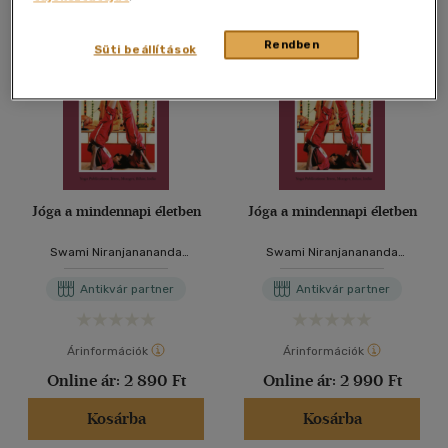
Rendben
Süti beállítások
Jóga a mindennapi életben
Jóga a mindennapi életben
Swami Niranjanananda
Swami Niranjanananda
Saraswati
Saraswati
Antikvár partner
Antikvár partner
Árinformációk
Árinformációk
Online ár:
2 890 Ft
Online ár:
2 990 Ft
Kosárba
Kosárba