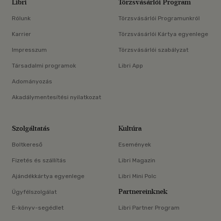
Libri
Törzsvásárlói Program
Rólunk
Törzsvásárlói Programunkról
Karrier
Törzsvásárlói Kártya egyenlege
Impresszum
Törzsvásárlói szabályzat
Társadalmi programok
Libri App
Adományozás
Akadálymentesítési nyilatkozat
Szolgáltatás
Kultúra
Boltkereső
Események
Fizetés és szállítás
Libri Magazin
Ajándékkártya egyenlege
Libri Mini Polc
Partnereinknek
Ügyfélszolgálat
E-könyv-segédlet
Libri Partner Program