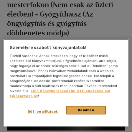
mesterfokon (Nem csak az üzleti
életben) + Gyógyíthatsz (Az
öngyógyítás és gyógyítás
döbbenetes módja)
Antikvár partner
Személyre szabott könyvajánlatok!
Tisztelt Vásárlónk! Annak érdekében, hogy az ízléséhez minél
közelebb álló könyveket tudjunk a figyelmébe ajánlani, arra kérjük,
hogy fogadja el az ehhez szükséges cookie-kat a „Rendben” gomb
megnyomásával. Ennek hiányában weboldalunk csak a weboldal
használata szempontjából legszükségesebb cookie-kat telepíti a
böngészőjébe, de cookie-preferenciáit később is bármikor
módosíthatja a Süti beállítások menüpontban. További részletekért
olvassa el a
Libri Könyvkereskedelmi Kft. adatkezelési
tájékoztatóját
!
Rendben
Süti beállítások