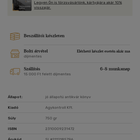
Legyen Ön is törzsvásárlónk, kártyájára akár 10%
visszajár.
Beszállítói készleten
Bolti átvétel
Elérhető készlet esetén akár ma
díjmentes
Szállítás
6-8 munkanap
15 000 Ft felett díjmentes
Állapot:
jó állapotú antikvár könyv
Kiadó
Agykontroll Kft.
Súly
750 gr
ISBN
2310009231472
Árukód
SL#2112185796