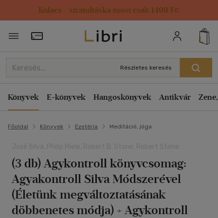
Kulacs / strandtáska most csak 1499 Ft!
Törzsvásárlói Kártya adatai
Részletes keresés
Könyvek
E-könyvek
Hangoskönyvek
Antikvár
Zene,
Főoldal
Könyvek
Ezotéria
Meditáció, jóga
José Silva, Philip Miele, Robert B. Stone, Robert Stone
(3 db) Agykontroll könyvcsomag:
Agyakontroll Silva Módszerével
(Életünk megváltoztatásának
döbbenetes módja) + Agykontroll