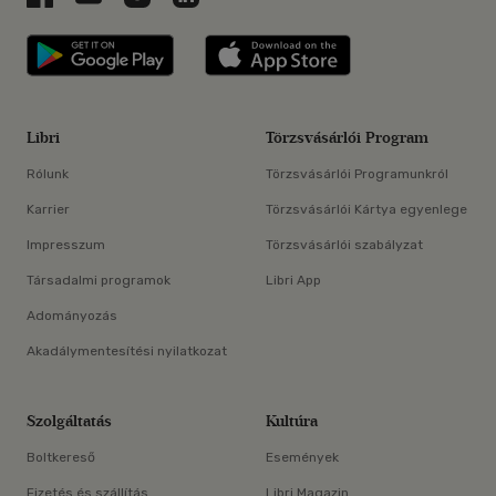
Libri applikáció Szerezd meg: Google P
Libri applikáció 
Libri
Törzsvásárlói Program
Rólunk
Törzsvásárlói Programunkról
Karrier
Törzsvásárlói Kártya egyenlege
Impresszum
Törzsvásárlói szabályzat
Társadalmi programok
Libri App
Adományozás
Akadálymentesítési nyilatkozat
Szolgáltatás
Kultúra
Boltkereső
Események
Fizetés és szállítás
Libri Magazin