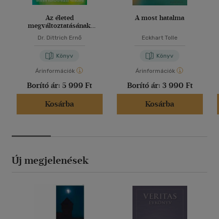
Az életed
A most hatalma
megváltoztatásának
könyve
Dr. Dittrich Ernő
Eckhart Tolle
Könyv
Könyv
Árinformációk
Árinformációk
Borító ár:
5 999 Ft
Borító ár:
3 990 Ft
Kosárba
Kosárba
Új megjelenések