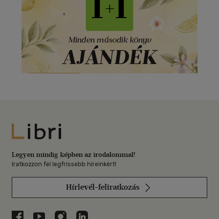
Libri
Legyen mindig képben az irodalommal!
Iratkozzon fel legfrissebb híreinkért!
Hírlevél-feliratkozás
Libri a Facebookon
Libri a Youtube-on
Libri az Instagramon
Libri a LinkedInen