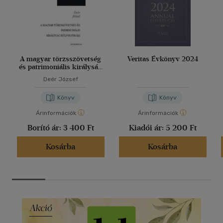
A magyar törzsszövetség
Veritas Évkönyv 2024
és patrimoniális királyság
külpolitikája
Deér József
Könyv
Könyv
Árinformációk
Árinformációk
Borító ár:
3 400 Ft
Kiadói ár:
5 200 Ft
Kosárba
Kosárba