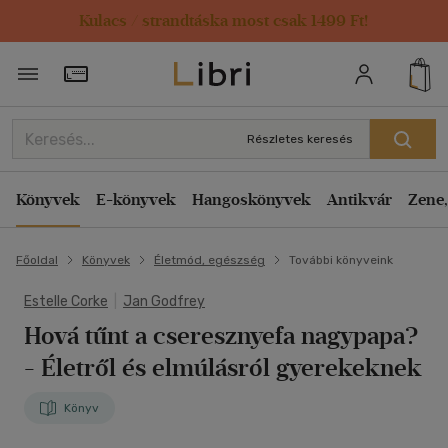
Kulacs / strandtáska most csak 1499 Ft!
Törzsvásárlói Kártya adatai
Részletes keresés
Könyvek
E-könyvek
Hangoskönyvek
Antikvár
Zene,
Főoldal
Könyvek
Életmód, egészség
További könyveink
Estelle Corke
|
Jan Godfrey
Hová tűnt a cseresznyefa nagypapa?
- Életről és elmúlásról gyerekeknek
Könyv