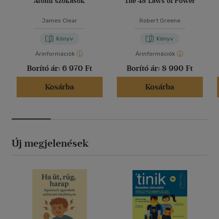
Atomi szokások
The 48 Laws of Power
James Clear
Robert Greene
Könyv
Könyv
Árinformációk
Árinformációk
Borító ár:
6 970 Ft
Borító ár:
8 990 Ft
Kosárba
Kosárba
Új megjelenések