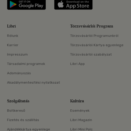
Libri applikáció Szerezd meg: Google P
Libri applikáció 
Libri
Törzsvásárlói Program
Rólunk
Törzsvásárlói Programunkról
Karrier
Törzsvásárlói Kártya egyenlege
Impresszum
Törzsvásárlói szabályzat
Társadalmi programok
Libri App
Adományozás
Akadálymentesítési nyilatkozat
Szolgáltatás
Kultúra
Boltkereső
Események
Fizetés és szállítás
Libri Magazin
Ajándékkártya egyenlege
Libri Mini Polc