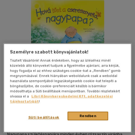
Személyre szabott könyvajánlatok!
Tisztelt Vásárlónk! Annak érdekében, hogy az ízléséhez minél
közelebb álló könyveket tudjunk a figyelmébe ajánlani, arra kérjük,
hogy fogadja el az ehhez szükséges cookie-kat a „Rendben” gomb
megnyomásával. Ennek hiányában weboldalunk csak a weboldal
használata szempontjából legszükségesebb cookie-kat telepíti a
böngészőjébe, de cookie-preferenciáit később is bármikor
módosíthatja a Süti beállítások menüpontban. További részletekért
Kívánságlistához adom
Megosztom
olvassa el a
Libri Könyvkereskedelmi Kft. adatkezelési
tájékoztatóját
!
Harmat Kiadói Alapítvány
|
2014
|
magyar nyelvű
Rendben
Süti beállítások
|
keménytábla
|
30 oldal
Nagypapa születésnapjára minden évben rózsaszín virágba