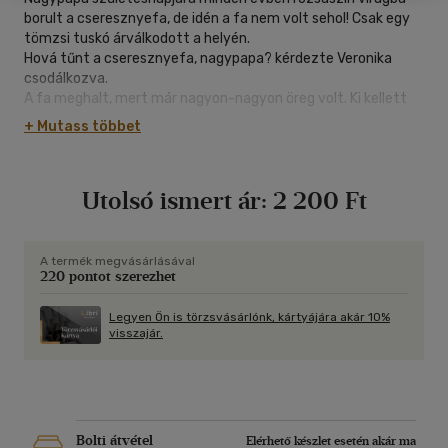
borult a cseresznyefa, de idén a fa nem volt sehol! Csak egy
tömzsi tuskó árválkodott a helyén.
Hová tűnt a cseresznyefa, nagypapa? kérdezte Veronika
csodálkozva.
A fa meghalt, mert már nagyon-nagyon öreg volt. Ki kellett
vágni felelte nagypapa.
+ Mutass többet
Nagypapa és kis unokája a kertben sétálgatva gondolkodnak
életről, halálról, mennyországról.
Utolsó ismert ár:
2 200 Ft
A könyv szülőknek, nagyszülőknek, pedagógusoknak kíván
segíteni abban, hogy egyszerűen és világosan beszélgessenek
a gyerekekkel az elmúlásról általában vagy egy családtag,
A termék megvásárlásával
220 pontot szerezhet
ismerős haláláról.
Legyen Ön is törzsvásárlónk, kártyájára akár 10%
visszajár.
Bolti átvétel
Elérhető készlet esetén akár ma