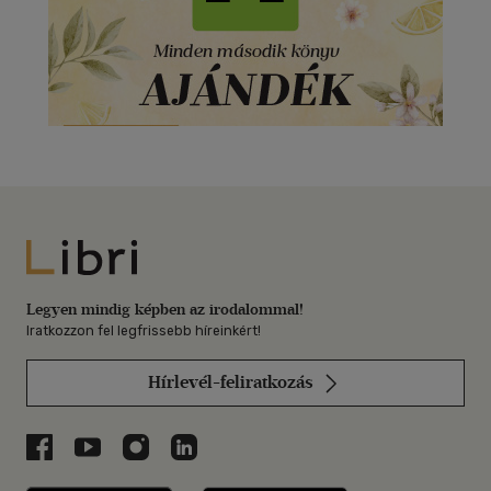
Libri
Legyen mindig képben az irodalommal!
Iratkozzon fel legfrissebb híreinkért!
Hírlevél-feliratkozás
Libri a Facebookon
Libri a Youtube-on
Libri az Instagramon
Libri a LinkedInen