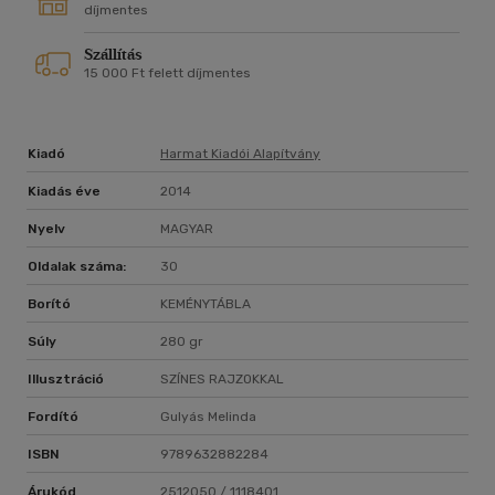
díjmentes
Szállítás
15 000 Ft felett díjmentes
Kiadó
Harmat Kiadói Alapítvány
Kiadás éve
2014
Nyelv
MAGYAR
Oldalak száma:
30
Borító
KEMÉNYTÁBLA
Súly
280 gr
Illusztráció
SZÍNES RAJZOKKAL
Fordító
Gulyás Melinda
ISBN
9789632882284
Árukód
2512050 / 1118401