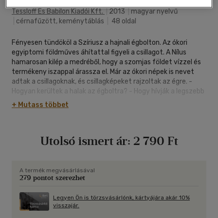
Tessloff És Babilon Kiadói Kft.
|
2013
|
magyar nyelvű
|
cérnafűzött, keménytáblás
|
48 oldal
Fényesen tündököl a Szíriusz a hajnali égbolton. Az ókori
egyiptomi földműves áhítattal figyeli a csillagot. A Nílus
hamarosan kilép a medréből, hogy a szomjas földet vízzel és
termékeny iszappal árassza el. Már az ókori népek is nevet
adtak a csillagoknak, és csillagképeket rajzoltak az égre. -
Hogyan kerültek a halak az égboltra? - Hogy hívják a legszebb
téli csillagképet? - Milyen messze vannak tőlünk a csillagok?
+ Mutass többet
Olvasmányos leírások az égbolt csillagképeiről és a hozzájuk
fűződő mondákat!
Utolsó ismert ár:
2 790 Ft
A termék megvásárlásával
279 pontot szerezhet
Legyen Ön is törzsvásárlónk, kártyájára akár 10%
visszajár.