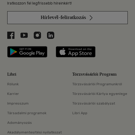
Iratkozzon fel legfrissebb híreinkért!
Hírlevél-feliratkozás
Libri a Facebookon
Libri a Youtube-on
Libri az Instagramon
Libri a LinkedInen
Libri applikáció Szerezd meg: Google P
Libri applikáció 
Libri
Törzsvásárlói Program
Rólunk
Törzsvásárlói Programunkról
Karrier
Törzsvásárlói Kártya egyenlege
Impresszum
Törzsvásárlói szabályzat
Társadalmi programok
Libri App
Adományozás
Akadálymentesítési nyilatkozat