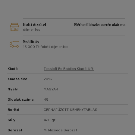
Bolti átvétel
Elérhető készlet esetén akár ma
díjmentes
Szállítás
15 000 Ft felett díjmentes
Kiadó
Tessloff És Babilon Kiadói Kft.
Kiadás éve
2013
Nyelv
MAGYAR
Oldalak száma:
48
Borító
CÉRNAFŰZÖTT, KEMÉNYTÁBLÁS
Súly
460 gr
Sorozat
Mi Micsoda Sorozat