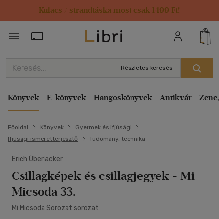
Kulacs / strandtáska most csak 1499 Ft!
Törzsvásárlói Kártya adatai
Részletes keresés
Könyvek
E-könyvek
Hangoskönyvek
Antikvár
Zene,
Főoldal
Könyvek
Gyermek és ifjúsági
Ifjúsági ismeretterjesztő
Tudomány, technika
Erich Überlacker
Csillagképek és csillagjegyek
- Mi
Micsoda 33.
Mi Micsoda Sorozat sorozat