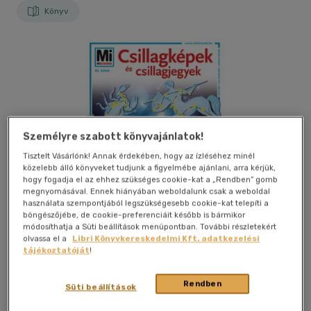
Könyv
Személyre szabott könyvajánlatok!
Tisztelt Vásárlónk! Annak érdekében, hogy az ízléséhez minél
közelebb álló könyveket tudjunk a figyelmébe ajánlani, arra kérjük,
hogy fogadja el az ehhez szükséges cookie-kat a „Rendben” gomb
megnyomásával. Ennek hiányában weboldalunk csak a weboldal
használata szempontjából legszükségesebb cookie-kat telepíti a
böngészőjébe, de cookie-preferenciáit később is bármikor
módosíthatja a Süti beállítások menüpontban. További részletekért
olvassa el a
Libri Könyvkereskedelmi Kft. adatkezelési
tájékoztatóját
!
Kívánságlistához adom
Megosztom
Rendben
Süti beállítások