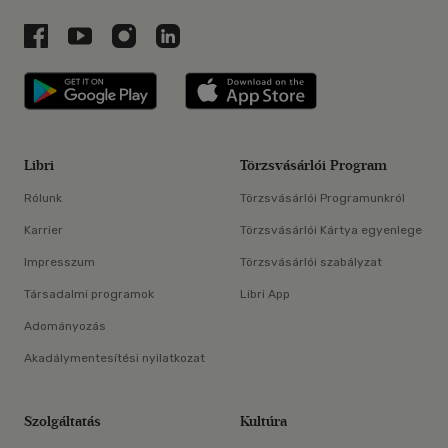
Libri a Facebookon
Libri a Youtube-on
Libri az Instagramon
Libri a LinkedInen
Libri applikáció Szerezd meg: Google P
Libri applikáció 
Libri
Törzsvásárlói Program
Rólunk
Törzsvásárlói Programunkról
Karrier
Törzsvásárlói Kártya egyenlege
Impresszum
Törzsvásárlói szabályzat
Társadalmi programok
Libri App
Adományozás
Akadálymentesítési nyilatkozat
Szolgáltatás
Kultúra