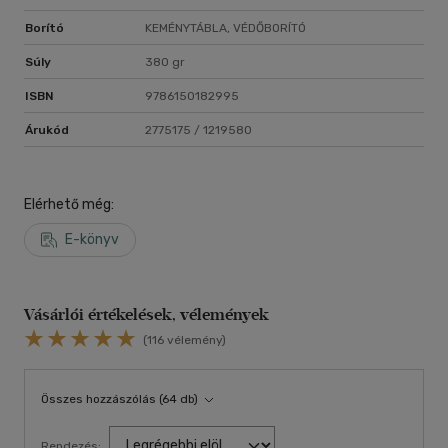
ráébressze az embereket a képességeikre, és olyan
Borító
KEMÉNYTÁBLA, VÉDŐBORÍTÓ
eszközöket adjon a kezükbe, amelyekkel könnyedén teremtik
az életüket.
Súly
380 gr
ISBN
9786150182995
Árukód
2775175 / 1219580
Elérhető még:
E-könyv
Vásárlói értékelések, vélemények
(116 vélemény)
Összes hozzászólás (64 db)
Rendezés: