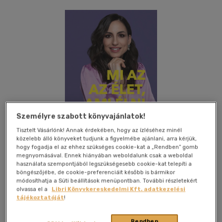
Személyre szabott könyvajánlatok!
Tisztelt Vásárlónk! Annak érdekében, hogy az ízléséhez minél
közelebb álló könyveket tudjunk a figyelmébe ajánlani, arra kérjük,
hogy fogadja el az ehhez szükséges cookie-kat a „Rendben” gomb
megnyomásával. Ennek hiányában weboldalunk csak a weboldal
használata szempontjából legszükségesebb cookie-kat telepíti a
böngészőjébe, de cookie-preferenciáit később is bármikor
Kívánságlistához adom
Megosztom
módosíthatja a Süti beállítások menüpontban. További részletekért
olvassa el a
Libri Könyvkereskedelmi Kft. adatkezelési
tájékoztatóját
!
(116 vélemény)
Lettin'go Academy Kft.
|
2023
|
magyar nyelvű
Rendben