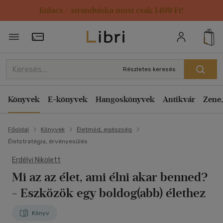
Kulacs / strandtáska most csak 1499 Ft!
Törzsvásárlói Kártya adatai
Részletes keresés
Könyvek
E-könyvek
Hangoskönyvek
Antikvár
Zene,
Főoldal
Könyvek
Életmód, egészség
Életstratégia, érvényesülés
Erdélyi Nikolett
Mi az az élet, ami élni akar benned?
- Eszközök egy boldog(abb) élethez
Könyv