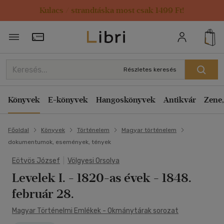
Kulacs / strandtáska most csak 1499 Ft!
Törzsvásárlói Kártya adatai
Részletes keresés
Könyvek
E-könyvek
Hangoskönyvek
Antikvár
Zene,
Főoldal
Könyvek
Történelem
Magyar történelem
dokumentumok, események, tények
Eötvös József
|
Völgyesi Orsolya
Levelek I.
- 1820-as évek - 1848.
február 28.
Magyar Történelmi Emlékek - Okmánytárak sorozat