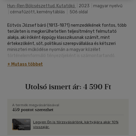
Hun-Ren Bölcsészettud. Kutatókö
|
2023
|
magyar nyelvű
|
cérnafűzött, keménytáblás
|
506 oldal
Eötvös József báró (1813-1871) nemzedékének fontos, több
területen is megkerülhetetlen teljesítményt felmutató
alakja, aki íróként éppúgy klasszikusnak számít, mint
értekezőként, sőt, politikusi szerepvállalása és kétszeri
miniszteri működése nyomán a magyar közélet
történelemformáló tényezőjeként is számontartandó.
Életművének filológiai feldolgozása messze elmaradt ettől a
+ Mutass többet
vitathatatlan jelentőségtől: sem az irodalomtörténet, sem a
történettudomány oldaláról nem mutatkozott eddig komoly
szándék arra, hogy írásait kritikai kiadásban vagy történeti
Utolsó ismert ár:
4 590 Ft
forráskiadásban dolgozzák föl. Most azonban elkezdődik e
kivételes jelentőségű életmű egy fontos szeletének, a
levelezésnek szövegkritikai és magyarázó jegyzetekkel
ellátott kiadása. Jelen kötetben az első ismert levelektől az
A termék megvásárlásával
459 pontot szerezhet
1848. március 15-ig terjedő időszak dokumentumai kaptak
helyet. Az írói, majd politikusi pályára készülő Eötvös
személyes kapcsolatrendszere, szépírói és közéleti
Legyen Ön is törzsvásárlónk, kártyájára akár 10%
visszajár.
törekvései tárulnak fel előttünk a többnyelvű (zömmel
magyar, de részben német, francia és latin) levélanyag