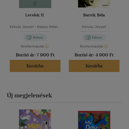
Levelek II.
Bartók Béla
Eötvös József
-
Balázs Péter
-
Eötvös József
Cieger András
-
Gángó Gábor
Könyv
Könyv
Árinformációk
Árinformációk
Borító ár:
7 900 Ft
Borító ár:
4 900 Ft
Kosárba
Kosárba
Új megjelenések