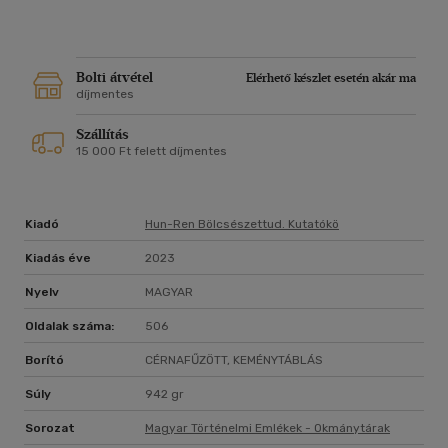
közzétételén keresztül. Sikerült jelentősen növelni a feltárt
misszilisek számát, a kötet összesen 220 tételt tart
számon, ezek egyharmadát azonban csak említésekből
ismerjük. Erre a forrásanyagra támaszkodva
Bolti átvétel
Elérhető készlet esetén akár ma
hozzákezdhetünk a pályakezdő Eötvösre vonatkozó eddigi
díjmentes
tudásunk felülvizsgálatához és új alapokra helyezéséhez.
Szállítás
15 000 Ft felett díjmentes
Kiadó
Hun-Ren Bölcsészettud. Kutatókö
Kiadás éve
2023
Nyelv
MAGYAR
Oldalak száma:
506
Borító
CÉRNAFŰZÖTT, KEMÉNYTÁBLÁS
Súly
942 gr
Sorozat
Magyar Történelmi Emlékek - Okmánytárak