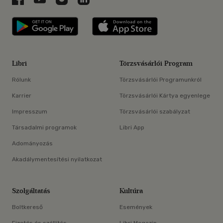
Libri applikáció Szerezd meg: Google P
Libri applikáció 
Libri
Törzsvásárlói Program
Rólunk
Törzsvásárlói Programunkról
Karrier
Törzsvásárlói Kártya egyenlege
Impresszum
Törzsvásárlói szabályzat
Társadalmi programok
Libri App
Adományozás
Akadálymentesítési nyilatkozat
Szolgáltatás
Kultúra
Boltkereső
Események