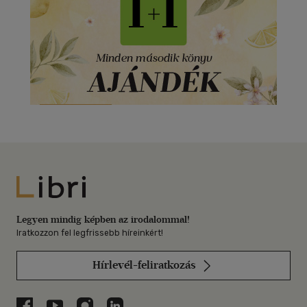
Libri
Legyen mindig képben az irodalommal!
Iratkozzon fel legfrissebb híreinkért!
Hírlevél-feliratkozás
Libri a Facebookon
Libri a Youtube-on
Libri az Instagramon
Libri a LinkedInen