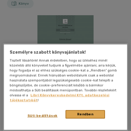
Könyv
Személyre szabott könyvajánlatok!
Tisztelt Vásárlónk! Annak érdekében, hogy az ízléséhez minél
közelebb álló könyveket tudjunk a figyelmébe ajánlani, arra kérjük,
hogy fogadja el az ehhez szükséges cookie-kat a „Rendben” gomb
megnyomásával. Ennek hiányában weboldalunk csak a weboldal
használata szempontjából legszükségesebb cookie-kat telepíti a
böngészőjébe, de cookie-preferenciáit később is bármikor
módosíthatja a Süti beállítások menüpontban. További részletekért
olvassa el a
Libri Könyvkereskedelmi Kft. adatkezelési
tájékoztatóját
!
Rendben
Kívánságlistához adom
Megosztom
Süti beállítások