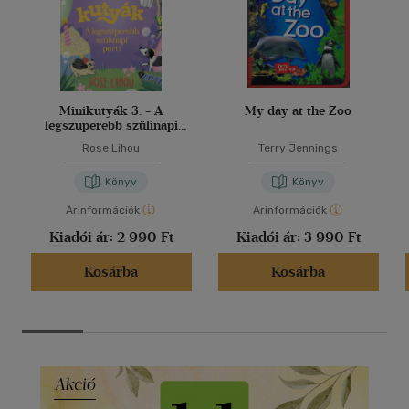
Minikutyák 3. - A
My day at the Zoo
legszuperebb szülinapi
parti
Rose Lihou
Terry Jennings
Könyv
Könyv
Árinformációk
Árinformációk
Kiadói ár:
2 990 Ft
Kiadói ár:
3 990 Ft
Kosárba
Kosárba