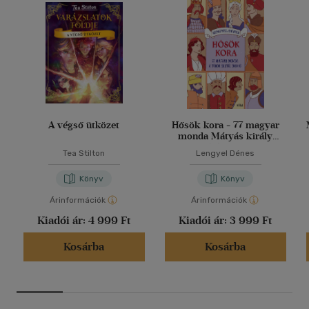
A végső ütközet
Hősök kora - 77 magyar
monda Mátyás király
korától 1848-ig
Tea Stilton
Lengyel Dénes
Könyv
Könyv
Árinformációk
Árinformációk
Kiadói ár:
4 999 Ft
Kiadói ár:
3 999 Ft
Kosárba
Kosárba