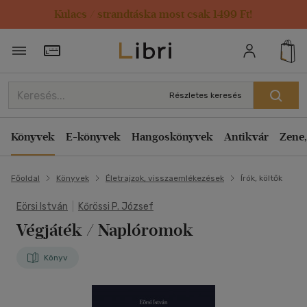
Kulacs / strandtáska most csak 1499 Ft!
Törzsvásárlói Kártya adatai
Részletes keresés
Könyvek
E-könyvek
Hangoskönyvek
Antikvár
Zene,
Főoldal
Könyvek
Életrajzok, visszaemlékezések
Írók, költők
Eörsi István
|
Kőrössi P. József
Végjáték / Naplóromok
Könyv