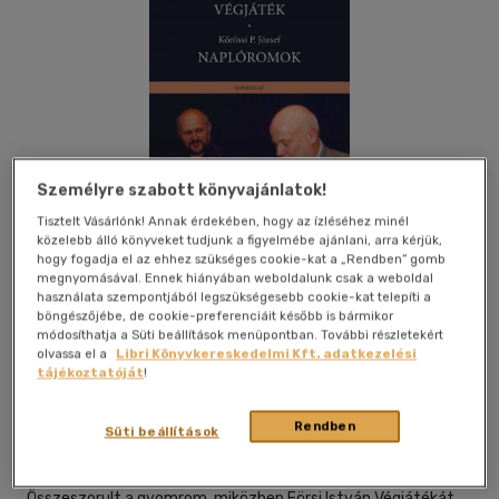
Személyre szabott könyvajánlatok!
Tisztelt Vásárlónk! Annak érdekében, hogy az ízléséhez minél
közelebb álló könyveket tudjunk a figyelmébe ajánlani, arra kérjük,
hogy fogadja el az ehhez szükséges cookie-kat a „Rendben” gomb
megnyomásával. Ennek hiányában weboldalunk csak a weboldal
használata szempontjából legszükségesebb cookie-kat telepíti a
böngészőjébe, de cookie-preferenciáit később is bármikor
módosíthatja a Süti beállítások menüpontban. További részletekért
Kívánságlistához adom
Megosztom
olvassa el a
Libri Könyvkereskedelmi Kft. adatkezelési
tájékoztatóját
!
Gondolat Kiadói Kör Kft.
|
2023
|
magyar nyelvű
Rendben
Süti beállítások
|
cérnafűzött, keménytáblás
|
123 oldal
Összeszorult a gyomrom, miközben Eörsi István Végjátékát