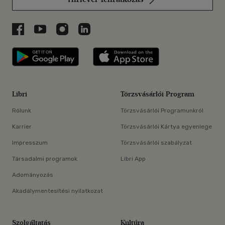
Libri a Facebookon
Libri a Youtube-on
Libri az Instagramon
Libri a LinkedInen
Libri applikáció Szerezd meg: Google P
Libri applikáció 
Libri
Törzsvásárlói Program
Rólunk
Törzsvásárlói Programunkról
Karrier
Törzsvásárlói Kártya egyenlege
Impresszum
Törzsvásárlói szabályzat
Társadalmi programok
Libri App
Adományozás
Akadálymentesítési nyilatkozat
Szolgáltatás
Kultúra