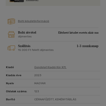
Nyugtalan és szórakoztató volt minden mellette eltöltött
pillanat. Védett vagy támadott, sohasem védekezett. Miután
már "nem volt" (2005 júniusától október 13-áig!), amikor már
csak biológiai értelemben, és csak önmagát pusztítva
Bolti készletinformáció
maradhatott saját maga, a "végjáték" alatt sem lehetett
más, mint egy idegen földön küzdő, ezen az idegen földön
küzdő patrióta nyugtalanság.
Bolti átvétel
Elérhető készlet esetén akár ma
díjmentes
Igazán nyugtalanító vele együtt élni csak a halála után lett.
Amikor nélküle, de általa kell láthatóvá mozgósítanunk a
Szállítás
1-3 munkanap
tiszta lelkiismeretet.
15 000 Ft felett díjmentes
Kőrössi P. József
Kiadó
Gondolat Kiadói Kör Kft.
Kiadás éve
2023
Nyelv
MAGYAR
Oldalak száma:
123
Borító
CÉRNAFŰZÖTT, KEMÉNYTÁBLÁS