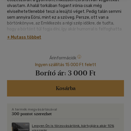
olvastam. A halál torkában fogant irónia csak még
elviselhetetlenebbé teszi a lesújtó véget. Pedig talán semmi
sem annyira Eörsi, mint ez a szöveg. Persze, ott van a
börtönkönyve, az Emlékezés a régi szép időkre, de tudta,
hogy a börtönt túl fogja élni, így akár humorral is felfoghatta
az éppen aktuális sorsát. Itt viszont azt tudta, hogy nincs
+ Mutass többet
visszaút. Hogy éppen örök (és megrögzött) optimizmusának
forrása, a "biológia" hagyja cserben. De hogy ez a "biológiai
optimizmus" nem felvett szerep volt, hanem Eörsi maga, épp
Árinformációk
ez a szöveg bizonyítja. Önmagához maradt hű, amikor a közeli
halál tudatának és a rengeteg szenvedésnek fittyet hányva,
Ingyen szállítás 15 000 Ft felett
állapotához, "Leukémia kisasszonyhoz" és egész
Borító ár:
3 000 Ft
környezetéhez humorral és iróniával viszonyulva megírta ezt
a betegségkrónikát.
Kosárba
Mihancsik Zsófia
Tizenöt éven át csaknem minden műve egyik első olvasója,
A termék megvásárlásával
technikusa, postása lehettem. Nem akármilyen ajándék.
300 pontot szerezhet
Gyakran általa tudtam meg, hogy vagyok. Nem, nem voltam
ezzel egyedül.
Legyen Ön is törzsvásárlónk, kártyájára akár 10%
visszajár.