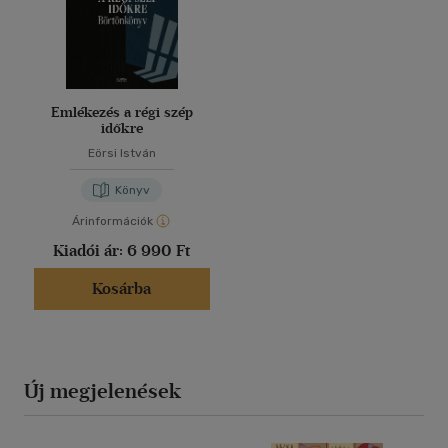
Emlékezés a régi szép
időkre
Eörsi István
Könyv
Árinformációk
Kiadói ár:
6 990 Ft
Kosárba
Új megjelenések