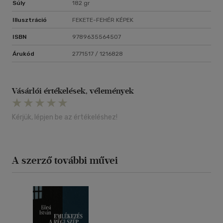
Súly
182 gr
Illusztráció
FEKETE-FEHÉR KÉPEK
ISBN
9789635564507
Árukód
2771517 / 1216828
Vásárlói értékelések, vélemények
Kérjük, lépjen be az értékeléshez!
A szerző további művei