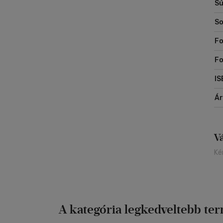
Sú
So
Fo
F
IS
Á
V
Ké
A kategória legkedveltebb te