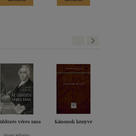
Hátra
Előre
üldözés véres tana
Kánonok könyve
Véges és ör
Roger Williams
Edith St