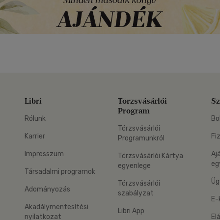
Libri
Törzsvásárlói
Sz
Program
Rólunk
Bo
Törzsvásárlói
Karrier
Fi
Programunkról
Impresszum
Aj
Törzsvásárlói Kártya
eg
egyenlege
Társadalmi programok
Üg
Törzsvásárlói
Adományozás
szabályzat
E-
Akadálymentesítési
Libri App
nyilatkozat
El