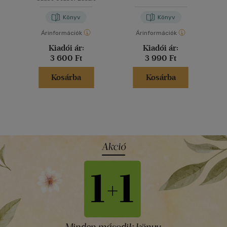
Könyv
Könyv
Árinformációk
Árinformációk
Kiadói ár:
Kiadói ár:
3 600 Ft
3 990 Ft
Kosárba
Kosárba