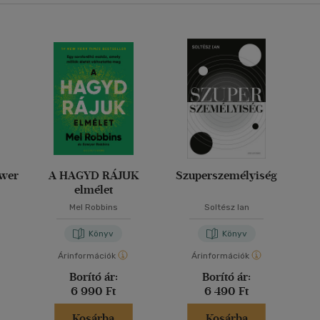
ower
A HAGYD RÁJUK
Szuperszemélyiség
elmélet
Mel Robbins
Soltész Ian
Könyv
Könyv
Árinformációk
Árinformációk
Borító ár:
Borító ár:
6 990 Ft
6 490 Ft
Kosárba
Kosárba