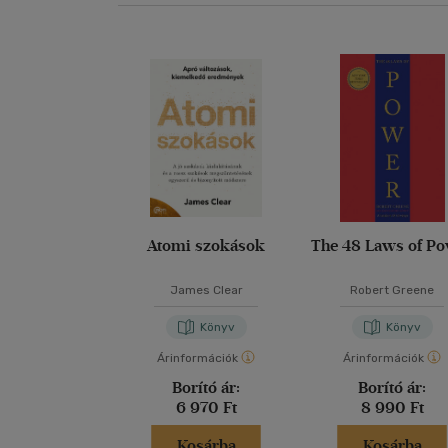
Atomi szokások
The 48 Laws of P
James Clear
Robert Greene
Könyv
Könyv
Árinformációk
Árinformációk
Borító ár:
Borító ár:
6 970 Ft
8 990 Ft
Kosárba
Kosárba