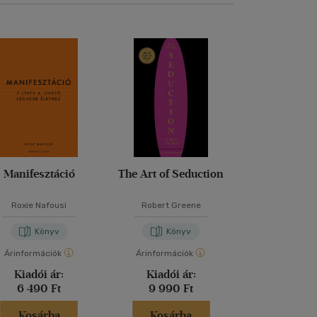
Manifesztáció
The Art of Seduction
A különleges f
Roxie Nafousi
Robert Greene
David De
Könyv
Könyv
Kön
Árinformációk
Árinformációk
Árinformáci
Kiadói ár:
Kiadói ár:
Borító 
6 490 Ft
9 990 Ft
4 990 
Kosárba
Kosárba
Kosár