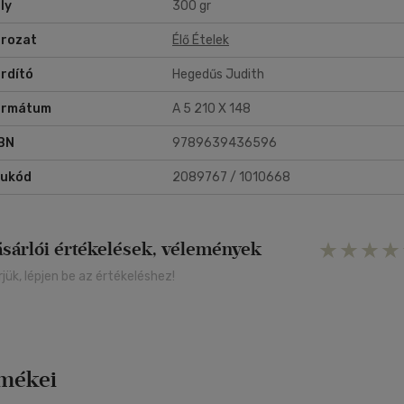
ly
300 gr
rozat
Élő Ételek
rdító
Hegedűs Judith
ormátum
A 5 210 X 148
BN
9789639436596
rukód
2089767 / 1010668
ásárlói értékelések, vélemények
rjük, lépjen be az értékeléshez!
rmékei