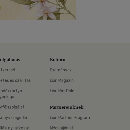
olgáltatás
Kultúra
ltkereső
Események
zetés és szállítás
Libri Magazin
ándékkártya
Libri Mini Polc
yenlege
Partnereinknek
yfélszolgálat
könyv-segédlet
Libri Partner Program
állási nyilatkozat
Médiaajánlat