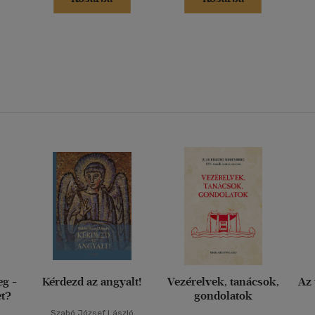
eg -
Kérdezd az angyalt!
Vezérelvek, tanácsok,
Az 
et?
gondolatok
Szabó József László