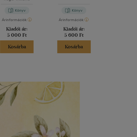
Könyv
Könyv
Kön
Árinformációk
Árinformációk
Árinformáci
Kiadói ár:
Kiadói ár:
Kiadói 
5 000 Ft
5 600 Ft
7 800 
Kosárba
Kosárba
Kosár