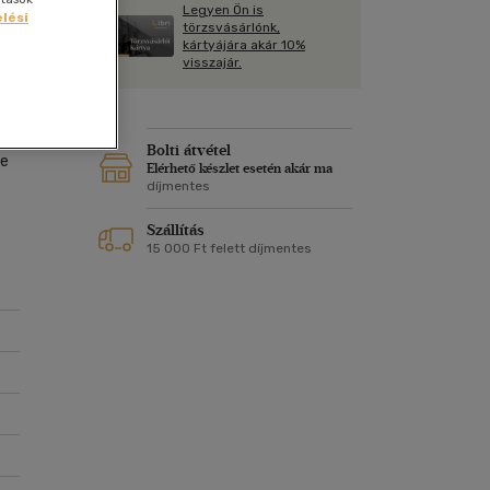
Kártya
Legyen Ön is
Vallás, mitológia
lési
m
törzsvásárlónk,
Képeslap
kártyájára akár 10%
és Természet
visszajár.
yv
Naptár
k
Papír, írószer
ok
Bolti átvétel
re
Elérhető készlet esetén akár ma
díjmentes
Szállítás
15 000 Ft felett díjmentes