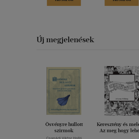
Új megjelenések
Ösvényre hullott
Keresztény és mel
szirmok
Az meg hogy leh
Csanádi Viktor Holló