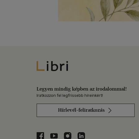
Libri
Legyen mindig képben az irodalommal!
Iratkozzon fel legfrissebb híreinkért!
Hírlevél-feliratkozás
Libri a Facebookon
Libri a Youtube-on
Libri az Instagramon
Libri a LinkedInen