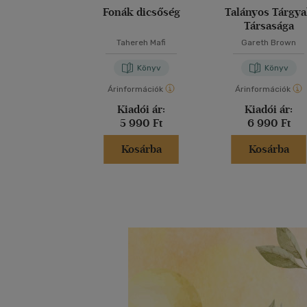
Fonák dicsőség
Talányos Tárgy
Társasága
Tahereh Mafi
Gareth Brown
Könyv
Könyv
Árinformációk
Árinformációk
Kiadói ár:
Kiadói ár:
5 990 Ft
6 990 Ft
Kosárba
Kosárba