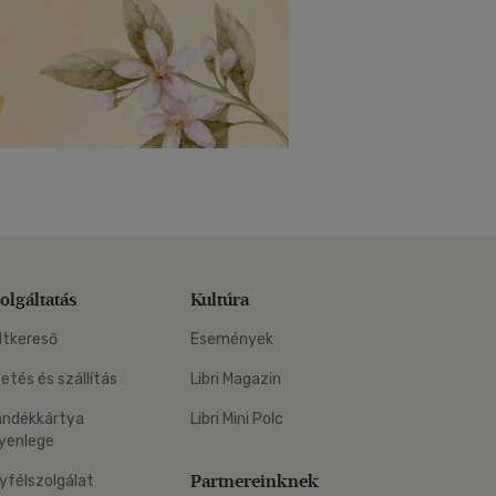
olgáltatás
Kultúra
ltkereső
Események
zetés és szállítás
Libri Magazin
ándékkártya
Libri Mini Polc
yenlege
Partnereinknek
yfélszolgálat