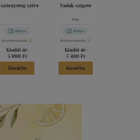
 szörnyeteg szíve
Vadak szigete
Atalan
Nsb
Jennifer S
Könyv
Könyv
Kön
Árinformációk
Árinformációk
Árinformáci
Kiadói ár:
Kiadói ár:
Kiadói 
5 990 Ft
7 490 Ft
5 199 
Kosárba
Kosárba
Kosár