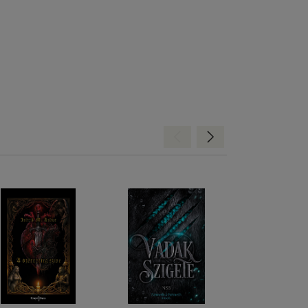
Hátra
Előre