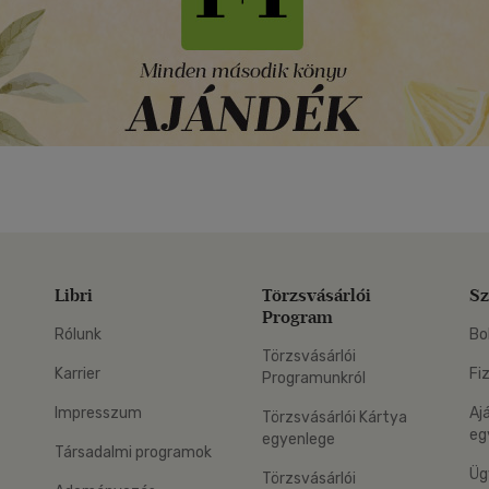
Libri
Törzsvásárlói
Sz
Program
Rólunk
Bo
Törzsvásárlói
Karrier
Fi
Programunkról
Impresszum
Aj
Törzsvásárlói Kártya
eg
egyenlege
Társadalmi programok
Üg
Törzsvásárlói