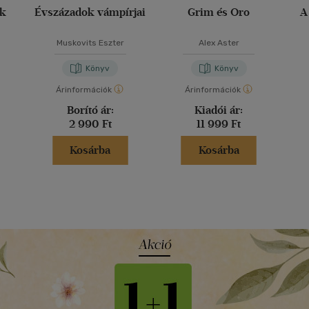
ak
Évszázadok vámpírjai
Grim és Oro
A
Muskovits Eszter
Alex Aster
Könyv
Könyv
Árinformációk
Árinformációk
Borító ár:
Kiadói ár:
2 990 Ft
11 999 Ft
Kosárba
Kosárba