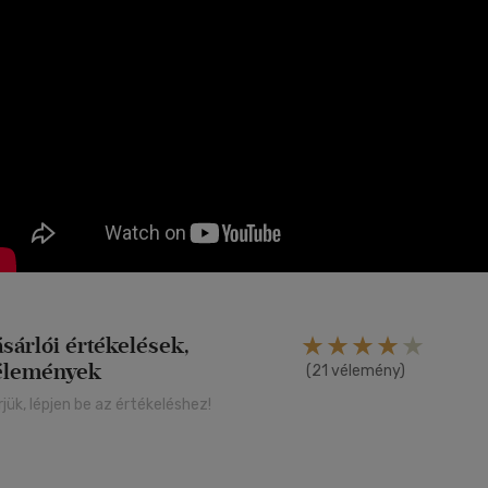
ásárlói értékelések,
élemények
(21 vélemény)
rjük, lépjen be az értékeléshez!