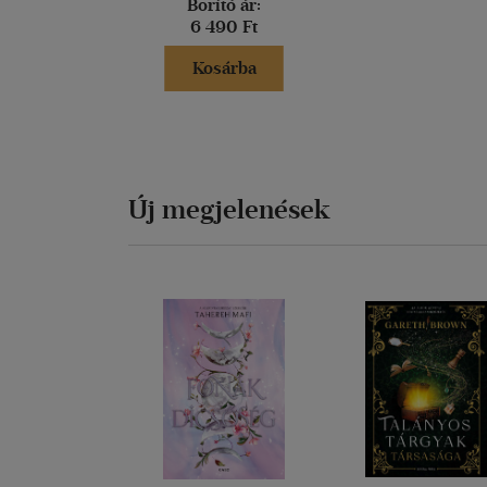
Borító ár:
6 490 Ft
Kosárba
Új megjelenések