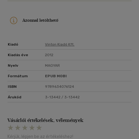
Azonnal letölthető
Kiadó
Vinton Kiadó Kft.
Kiadás éve
2012
Nyelv
MAGYAR
Formátum
EPUB
MOBI
ISBN
9789634076124
Árukód
3-13442 / 3-13442
Vásárlói értékelések, vélemények
Kérjük, lépjen be az értékeléshez!