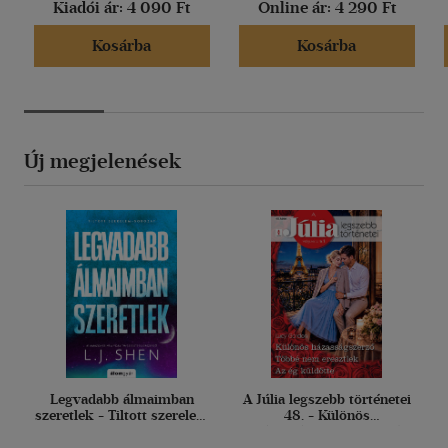
Kiadói ár:
4 090 Ft
Online ár:
4 290 Ft
Kosárba
Kosárba
Új megjelenések
Legvadabb álmaimban
A Júlia legszebb történetei
szeretlek - Tiltott szerelem
48. - Különös
2.
házasságszerző; Többé
nem eresztlek; Az ég