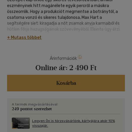
eszményinek hitt magánélete egyik percről a másikra
összeomlik. Hogy a produkciót megmentse a botránytól, a
csatorna vonzó és sikeres tulajdonosa, Max Hart a
segítségére siet: kiragadja a nőt zsarnok anyja karmaiból és
hűtlen férje hazugságainak szövevényéből. Eleinte úgy érzi,
csak az érdekei vezérlik, ám hamarosan őszinte vonzalom
+ Mutass többet
ébred benne Chloe iránt...
Árinformációk
Online ár:
2 490 Ft
Kosárba
A termék megvásárlásával
249 pontot szerezhet
Legyen Ön is törzsvásárlónk, kártyájára akár 10%
visszajár.