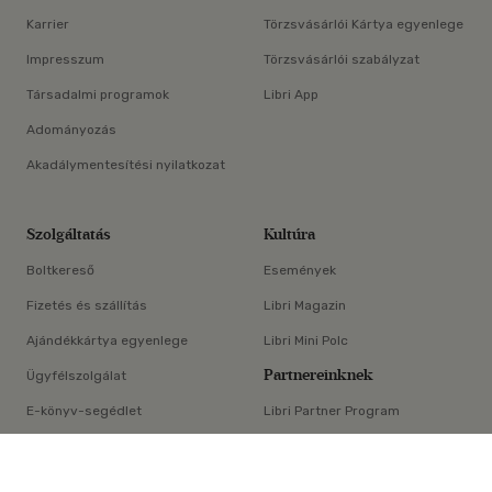
Karrier
Törzsvásárlói Kártya egyenlege
Impresszum
Törzsvásárlói szabályzat
Társadalmi programok
Libri App
Adományozás
Akadálymentesítési nyilatkozat
Szolgáltatás
Kultúra
Boltkereső
Események
Fizetés és szállítás
Libri Magazin
Ajándékkártya egyenlege
Libri Mini Polc
Partnereinknek
Ügyfélszolgálat
E-könyv-segédlet
Libri Partner Program
×
Elállási nyilatkozat
Médiaajánlat