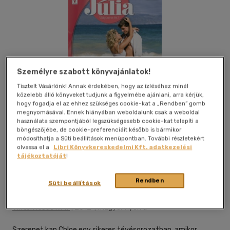
Személyre szabott könyvajánlatok!
Tisztelt Vásárlónk! Annak érdekében, hogy az ízléséhez minél
közelebb álló könyveket tudjunk a figyelmébe ajánlani, arra kérjük,
hogy fogadja el az ehhez szükséges cookie-kat a „Rendben” gomb
megnyomásával. Ennek hiányában weboldalunk csak a weboldal
használata szempontjából legszükségesebb cookie-kat telepíti a
böngészőjébe, de cookie-preferenciáit később is bármikor
módosíthatja a Süti beállítások menüpontban. További részletekért
olvassa el a
Libri Könyvkereskedelmi Kft. adatkezelési
tájékoztatóját
!
Kívánságlistához adom
Megosztom
Rendben
Süti beállítások
Vinton Kiadó Kft.
|
2012
|
magyar nyelvű
Szerepet kap Chloe egy sikeres tévésorozatban, amikor