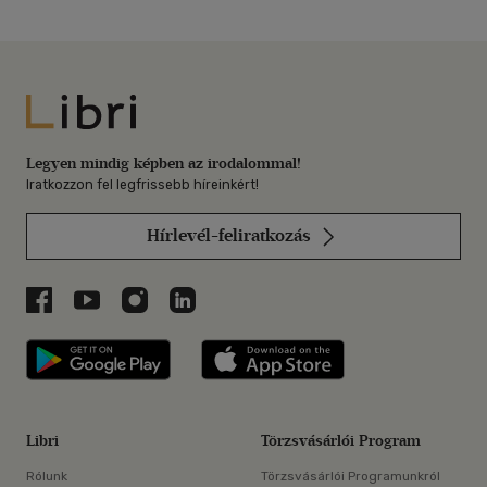
Libri
Legyen mindig képben az irodalommal!
Iratkozzon fel legfrissebb híreinkért!
Hírlevél-feliratkozás
Libri a Facebookon
Libri a Youtube-on
Libri az Instagramon
Libri a LinkedInen
Libri applikáció Szerezd meg: Google P
Libri applikáció 
Libri
Törzsvásárlói Program
Rólunk
Törzsvásárlói Programunkról