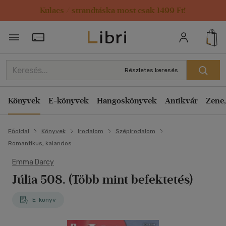
Kulacs / strandtáska most csak 1499 Ft!
Törzsvásárlói Kártya adatai
Részletes keresés
Könyvek
E-könyvek
Hangoskönyvek
Antikvár
Zene,
Főoldal
Könyvek
Irodalom
Szépirodalom
Romantikus, kalandos
Emma Darcy
Júlia 508. (Több mint befektetés)
E-könyv