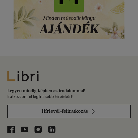
Libri
Legyen mindig képben az irodalommal!
Iratkozzon fel legfrissebb híreinkért!
Hírlevél-feliratkozás
Libri a Facebookon
Libri a Youtube-on
Libri az Instagramon
Libri a LinkedInen