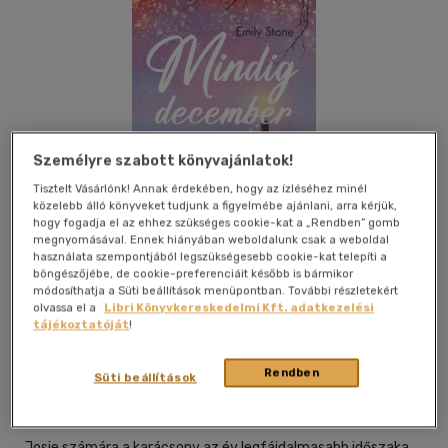
Személyre szabott könyvajánlatok!
Tisztelt Vásárlónk! Annak érdekében, hogy az ízléséhez minél
közelebb álló könyveket tudjunk a figyelmébe ajánlani, arra kérjük,
hogy fogadja el az ehhez szükséges cookie-kat a „Rendben” gomb
megnyomásával. Ennek hiányában weboldalunk csak a weboldal
használata szempontjából legszükségesebb cookie-kat telepíti a
böngészőjébe, de cookie-preferenciáit később is bármikor
módosíthatja a Süti beállítások menüpontban. További részletekért
olvassa el a
Libri Könyvkereskedelmi Kft. adatkezelési
tájékoztatóját
!
Beleolvasok
Kívánságlistához adom
Megosztom
Rendben
Süti beállítások
Cartaphilus Kiadó
|
2022
|
magyar nyelvű
Josie számára a karácsony az év legfájdalmasabb időszaka.