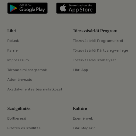
Libri applikáció Szerezd meg: Google P
Libri applikáció 
Libri
Törzsvásárlói Program
Rólunk
Törzsvásárlói Programunkról
Karrier
Törzsvásárlói Kártya egyenlege
Impresszum
Törzsvásárlói szabályzat
Társadalmi programok
Libri App
Adományozás
Akadálymentesítési nyilatkozat
Szolgáltatás
Kultúra
Boltkereső
Események
Fizetés és szállítás
Libri Magazin