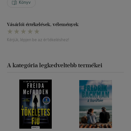
Könyv
Vásárlói értékelések, vélemények
Kérjük, lépjen be az értékeléshez!
A kategória legkedveltebb termékei