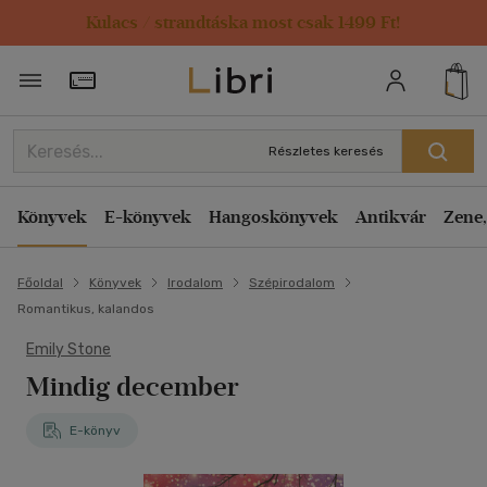
Kulacs / strandtáska most csak 1499 Ft!
Törzsvásárlói Kártya adatai
Részletes keresés
Könyvek
E-könyvek
Hangoskönyvek
Antikvár
Zene,
Főoldal
Könyvek
Irodalom
Szépirodalom
Romantikus, kalandos
Emily Stone
Mindig december
E-könyv