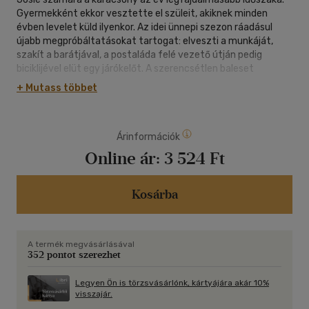
Gyermekként ekkor vesztette el szüleit, akiknek minden
évben levelet küld ilyenkor. Az idei ünnepi szezon ráadásul
újabb megpróbáltatásokat tartogat: elveszti a munkáját,
szakít a barátjával, a postaláda felé vezető útján pedig
biciklijével elüt egy járókelőt. A szerencsétlen baleset
azonban valami új, izgalmas dolog kezdete is lehet, a férfi
+ Mutass többet
ugyanis kifejezetten jóképű... és talán Josie sem közömbös
neki. Ám Maxnek szintén jó oka van arra, hogy ódzkodjon a
karácsonytól, és néhány együtt töltött nap után
Árinformációk
nyomtalanul eltűnik a lány életéből. Az elkövetkező hónapok
során a sors a legváratlanabb helyeken sodorja őket össze,
Online ár:
3 524 Ft
ám az idő sosem tűnik alkalmasnak. Végül újra eljön a
december; mit tartogat ez a karácsony Josie és Max
számára?Emily Stone gyönyörűen megírt, keserédes
Kosárba
története hosszú ideig az olvasóval marad a karácsonyi
fények kihunyta után is.
A termék megvásárlásával
352 pontot szerezhet
Legyen Ön is törzsvásárlónk, kártyájára akár 10%
visszajár.