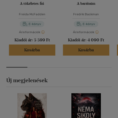
A tökéletes fiú
A barátaim
Freida McFadden
Fredrik Backman
E-könyv
E-könyv
Árinformációk
Árinformációk
Kiadói ár:
5 599 Ft
Kiadói ár:
4 090 Ft
Kosárba
Kosárba
Új megjelenések