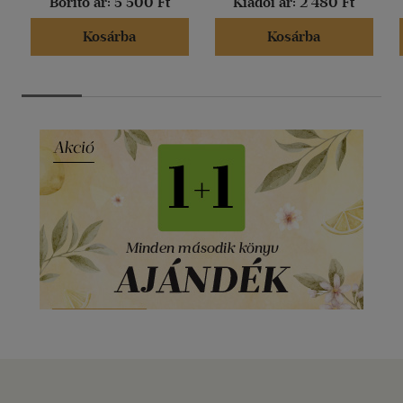
Borító ár:
5 500 Ft
Kiadói ár:
2 480 Ft
Kosárba
Kosárba