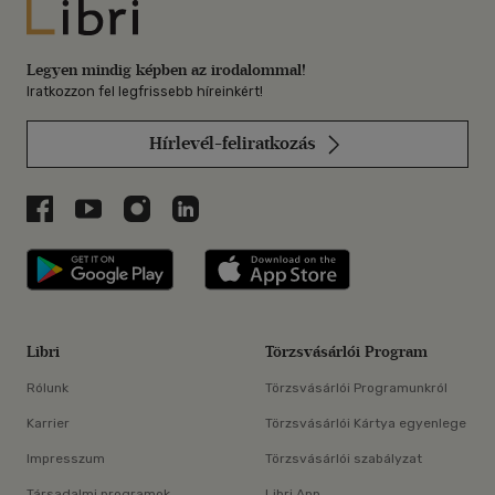
Libri
Legyen mindig képben az irodalommal!
Iratkozzon fel legfrissebb híreinkért!
Hírlevél-feliratkozás
Libri a Facebookon
Libri a Youtube-on
Libri az Instagramon
Libri a LinkedInen
Libri applikáció Szerezd meg: Google P
Libri applikáció 
Libri
Törzsvásárlói Program
Rólunk
Törzsvásárlói Programunkról
Karrier
Törzsvásárlói Kártya egyenlege
Impresszum
Törzsvásárlói szabályzat
Társadalmi programok
Libri App