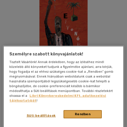
Személyre szabott könyvajánlatok!
Tisztelt Vásárlónk! Annak érdekében, hogy az ízléséhez minél
közelebb álló könyveket tudjunk a figyelmébe ajánlani, arra kérjük,
hogy fogadja el az ehhez szükséges cookie-kat a „Rendben” gomb
megnyomásával. Ennek hiányában weboldalunk csak a weboldal
használata szempontjából legszükségesebb cookie-kat telepíti a
böngészőjébe, de cookie-preferenciáit később is bármikor
Kívánságlistához adom
Megosztom
módosíthatja a Süti beállítások menüpontban. További részletekért
olvassa el a
Libri Könyvkereskedelmi Kft. adatkezelési
tájékoztatóját
!
Scolar Kiadó Kft.
|
2026
|
magyar nyelvű
|
füles, kartonált
|
408 oldal
Rendben
Süti beállítások
2. kiadás