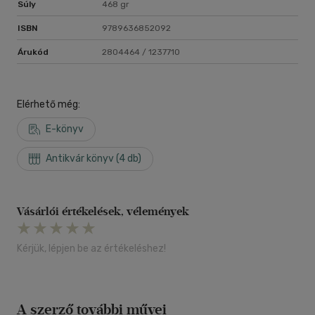
Súly
468 gr
ISBN
9789636852092
Árukód
2804464 / 1237710
Elérhető még:
E-könyv
Antikvár könyv (4 db)
Vásárlói értékelések, vélemények
Kérjük, lépjen be az értékeléshez!
A szerző további művei