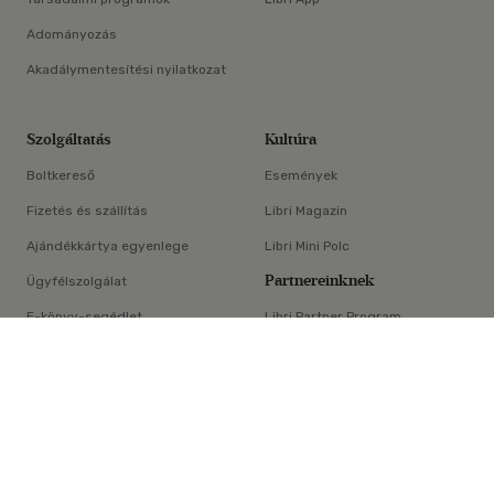
Adományozás
Akadálymentesítési nyilatkozat
Szolgáltatás
Kultúra
Boltkereső
Események
Fizetés és szállítás
Libri Magazin
Ajándékkártya egyenlege
Libri Mini Polc
Partnereinknek
Ügyfélszolgálat
E-könyv-segédlet
Libri Partner Program
×
Elállási nyilatkozat
Médiaajánlat
ÁSZF
Adatvédelem
Oldaltérkép
Süti beállítások
© Libri Könyvkereskedelmi Kft. Minden jog fenntartva!