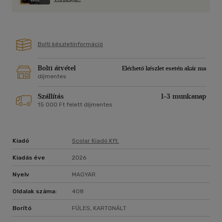
Személyes, intelligens utcai humorral fűszerezett kaland a
függőség tehetetlen holdudvarából. Szeretem." (Kiss Tibi)
Bolti készletinformáció
Bolti átvétel
Elérhető készlet esetén akár ma
díjmentes
Szállítás
1-3 munkanap
15 000 Ft felett díjmentes
Kiadó
Scolar Kiadó Kft.
Kiadás éve
2026
Nyelv
MAGYAR
Oldalak száma:
408
Borító
FÜLES, KARTONÁLT