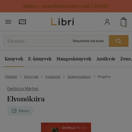
Kulacs / strandtáska most csak 1499 Ft!
Törzsvásárlói Kártya adatai
Részletes keresés
Könyvek
E-könyvek
Hangoskönyvek
Antikvár
Zene,
Főoldal
Könyvek
Irodalom
Szépirodalom
Regény
Gerlóczy Márton
Elvonókúra
Könyv