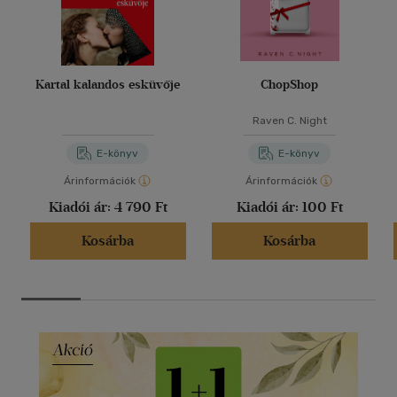
Kartal kalandos esküvője
ChopShop
Raven C. Night
E-könyv
E-könyv
Árinformációk
Árinformációk
Kiadói ár:
4 790 Ft
Kiadói ár:
100 Ft
Kosárba
Kosárba