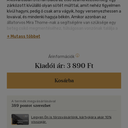
zárkózott kívülálló olyan sötét múlttal, amit nehéz figyelmen
kívül hagyni, pedig ő csak arra vágyik, hogy versenyezhessen a
lovaival, és mindenki hagyja békén. Amikor azonban az
állatorvos Mira Thorne-nak a segítségére van szüksége egy
beteg csikó megmentéséhez, túlságosan vonzónak találja a
nőt ahhoz, hogy visszautasítsa a kérését. Segít, de cserébe...
+ Mutass többet
Mirát akarja. A kapcsolatuk eleinte szigorúan szakmai, de
ahogy Mira egyre jobban megismeri Stefant, felismeri, hogy a
férfi talán nem is az a gazember, akinek mások beállítják. A
Árinformációk
bensőséges beszélgetések, a sóvárgó pillantások egyre
fokozzák közöttük a vibrálást, és idővel Mira belehabarodik
Kiadói ár:
3 890 Ft
Stefanba. Tisztában van azzal, hogy a tűzzel játszik, ám
akarata ellenére az érzelmei egyre mélyülnek, ahogy Stefan
fokozatosan megnyílik előtte. És miközben lehull a lepel
Kosárba
Stefan titkairól, sorra felszínre kerülnek az elrejtett
igazságok. Olyan igazságok, amelyek valakit biztosan
megégetnek. Mira csak arra nem számított, hogy ez a valaki
A termék megvásárlásával
éppen ő lesz.
389 pontot szerezhet
Legyen Ön is törzsvásárlónk, kártyájára akár 10%
visszajár.