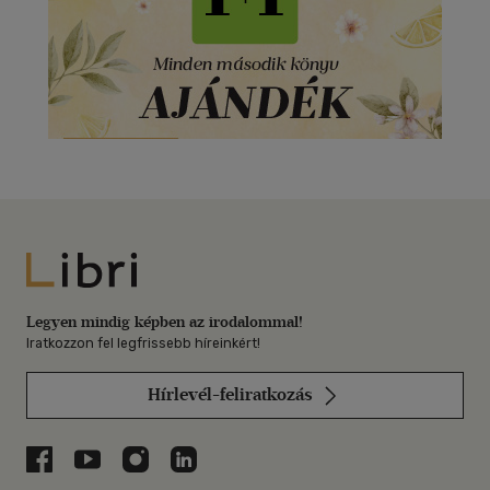
Libri
Legyen mindig képben az irodalommal!
Iratkozzon fel legfrissebb híreinkért!
Hírlevél-feliratkozás
Libri a Facebookon
Libri a Youtube-on
Libri az Instagramon
Libri a LinkedInen