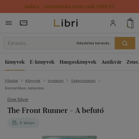
Kulacs / strandtáska most csak 1499 Ft!
Törzsvásárlói Kártya adatai
Részletes keresés
Könyvek
E-könyvek
Hangoskönyvek
Antikvár
Zene,
Főoldal
Könyvek
Irodalom
Szépirodalom
Romantikus, kalandos
Elsie Silver
The Front Runner - A befutó
E-könyv