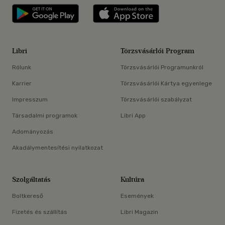
Libri applikáció Szerezd meg: Google P
Libri applikáció 
Libri
Törzsvásárlói Program
Rólunk
Törzsvásárlói Programunkról
Karrier
Törzsvásárlói Kártya egyenlege
Impresszum
Törzsvásárlói szabályzat
Társadalmi programok
Libri App
Adományozás
Akadálymentesítési nyilatkozat
Szolgáltatás
Kultúra
Boltkereső
Események
Fizetés és szállítás
Libri Magazin