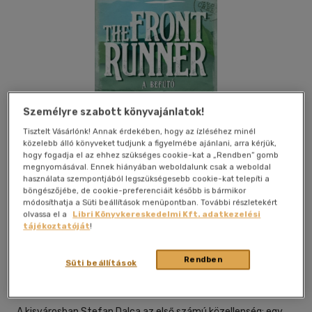
Személyre szabott könyvajánlatok!
Tisztelt Vásárlónk! Annak érdekében, hogy az ízléséhez minél
közelebb álló könyveket tudjunk a figyelmébe ajánlani, arra kérjük,
hogy fogadja el az ehhez szükséges cookie-kat a „Rendben” gomb
megnyomásával. Ennek hiányában weboldalunk csak a weboldal
használata szempontjából legszükségesebb cookie-kat telepíti a
böngészőjébe, de cookie-preferenciáit később is bármikor
módosíthatja a Süti beállítások menüpontban. További részletekért
olvassa el a
Libri Könyvkereskedelmi Kft. adatkezelési
tájékoztatóját
!
Beleolvasok
Kívánságlistához adom
Megosztom
Rendben
Süti beállítások
Kossuth Kiadó Zrt
|
2026
|
magyar nyelvű
A kisvárosban Stefan Dalca az első számú közellenség: egy