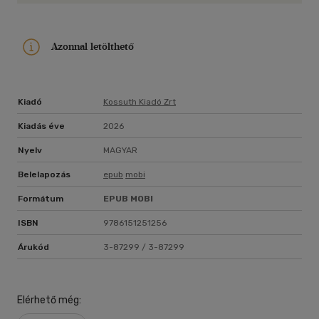
Azonnal letölthető
Kiadó
Kossuth Kiadó Zrt
Kiadás éve
2026
Nyelv
MAGYAR
Belelapozás
epub
mobi
Formátum
EPUB
MOBI
ISBN
9786151251256
Árukód
3-87299 / 3-87299
Elérhető még: