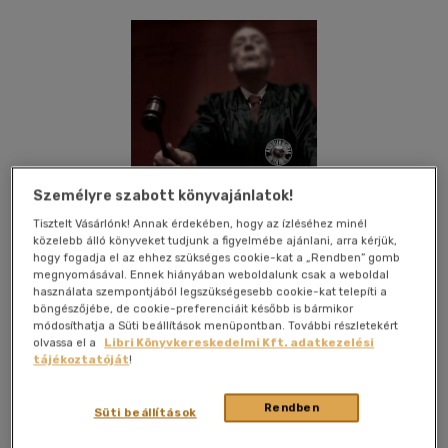
Személyre szabott könyvajánlatok!
Tisztelt Vásárlónk! Annak érdekében, hogy az ízléséhez minél
közelebb álló könyveket tudjunk a figyelmébe ajánlani, arra kérjük,
hogy fogadja el az ehhez szükséges cookie-kat a „Rendben” gomb
megnyomásával. Ennek hiányában weboldalunk csak a weboldal
használata szempontjából legszükségesebb cookie-kat telepíti a
böngészőjébe, de cookie-preferenciáit később is bármikor
módosíthatja a Süti beállítások menüpontban. További részletekért
olvassa el a
Libri Könyvkereskedelmi Kft. adatkezelési
tájékoztatóját
!
Kívánságlistához adom
Megosztom
Rendben
Süti beállítások
Hibiszkusz Könyvkiadó Kft.
|
2008
|
magyar nyelvű