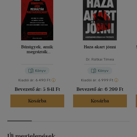
Bűnügyek, amik
Haza akart jönni
megrázták
Magyarországot
Dr. Rátkai Tímea
Könyv
Könyv
Kiadói ár:
6 490 Ft
Kiadói ár:
6 999 Ft
Bevezető ár:
5 841 Ft
Bevezető ár:
6 299 Ft
Kosárba
Kosárba
Új megjelenések