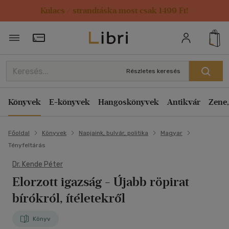
Kulacs / strandtáska most csak 1499 Ft!
Törzsvásárlói Kártya adatai
Részletes keresés
Könyvek
E-könyvek
Hangoskönyvek
Antikvár
Zene,
Főoldal
Könyvek
Napjaink, bulvár, politika
Magyar
Tényfeltárás
Dr. Kende Péter
Elorzott igazság
- Újabb röpirat
bírókról, ítéletekről
Könyv