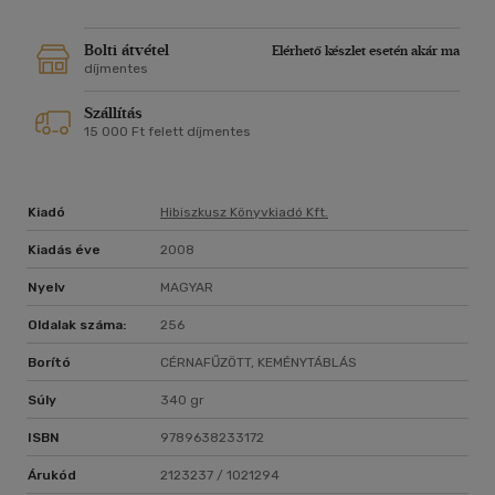
Bolti átvétel
Elérhető készlet esetén akár ma
díjmentes
Szállítás
15 000 Ft felett díjmentes
Kiadó
Hibiszkusz Könyvkiadó Kft.
Kiadás éve
2008
Nyelv
MAGYAR
Oldalak száma:
256
Borító
CÉRNAFŰZÖTT, KEMÉNYTÁBLÁS
Súly
340 gr
ISBN
9789638233172
Árukód
2123237 / 1021294