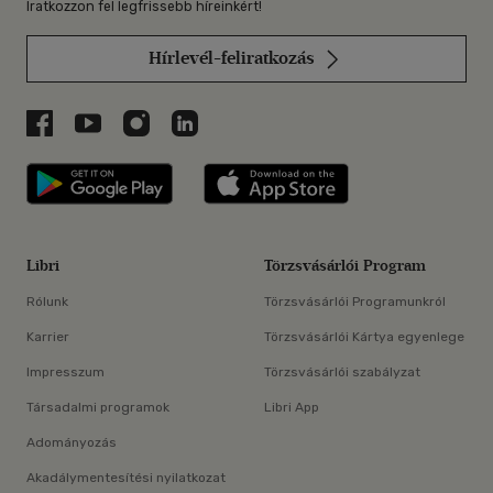
Iratkozzon fel legfrissebb híreinkért!
Hírlevél-feliratkozás
Libri a Facebookon
Libri a Youtube-on
Libri az Instagramon
Libri a LinkedInen
Libri applikáció Szerezd meg: Google P
Libri applikáció 
Libri
Törzsvásárlói Program
Rólunk
Törzsvásárlói Programunkról
Karrier
Törzsvásárlói Kártya egyenlege
Impresszum
Törzsvásárlói szabályzat
Társadalmi programok
Libri App
Adományozás
Akadálymentesítési nyilatkozat